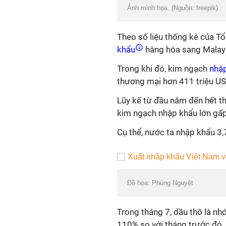
Ảnh minh họa. (Nguồn: freepik)
Theo số liệu thống kê của T
khẩu
hàng hóa sang Malays
Trong khi đó, kim ngạch
nhậ
thương mại hơn 411 triệu US
Lũy kế từ đầu năm đến hết t
kim ngạch nhập khẩu lớn gấp 
Cụ thể, nước ta nhập khẩu 3,7
Đồ họa: Phùng Nguyệt
Trong tháng 7, dầu thô là n
110% so với tháng trước đó.