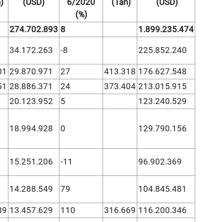
)
(USD)
6/2020
(Tấn)
(USD)
(%)
274.702.893
8
1.899.235.474
34.172.263
-8
225.852.240
01
29.870.971
27
413.318
176.627.548
51
28.886.371
24
373.404
213.015.915
20.123.952
5
123.240.529
18.994.928
0
129.790.156
15.251.206
-11
96.902.369
14.288.549
79
104.845.481
89
13.457.629
110
316.669
116.200.346