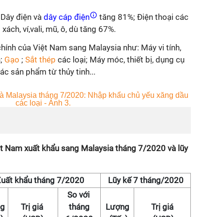
 Dây điện và
dây cáp điện
tăng 81%; Điện thoại các
 xách, ví,vali, mũ, ô, dù tăng 67%.
hính của Việt Nam sang Malaysia như: Máy vi tính,
n;
Gạo
;
Sắt thép
các loại; Máy móc, thiết bị, dụng cụ
ác sản phẩm từ thủy tinh...
iệt Nam xuất khẩu sang Malaysia tháng 7/2020 và lũy
uất khẩu tháng 7/2020
Lũy kế 7 tháng/2020
So với
ng
Trị giá
tháng
Lượng
Trị giá