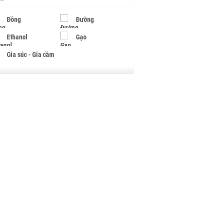
Đồng
Đường
Ethanol
Gạo
Gia súc - Gia cầm
Giấy
Gỗ
Hạt điều
Hồ tiêu - Hạt tiêu
Khí đốt
Kim loại khác
Mắc ca
Muối
Ngũ cốc
Nhựa - Hạt nhựa
Palladium
Phân bón