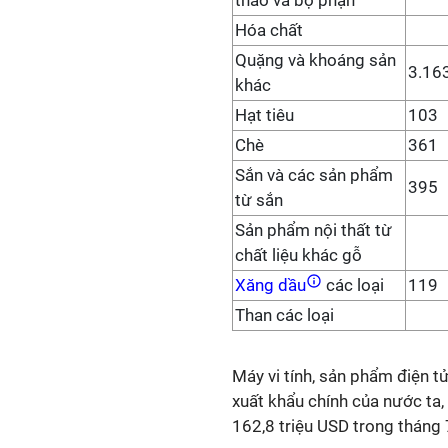
thao và bộ phận
Hóa chất
Quặng và khoáng sản
3.16
khác
Hạt tiêu
103
Chè
361
Sắn và các sản phẩm
395
từ sắn
Sản phẩm nội thất từ
chất liệu khác gỗ
Xăng dầu
các loại
119
Than các loại
Máy vi tính, sản phẩm điện tử
xuất khẩu chính của nước ta,
162,8 triệu USD trong tháng 