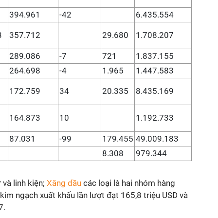
394.961
-42
6.435.554
3
357.712
29.680
1.708.207
289.086
-7
721
1.837.155
264.698
-4
1.965
1.447.583
172.759
34
20.335
8.435.169
164.873
10
1.192.733
87.031
-99
179.455
49.009.183
8.308
979.344
 và linh kiện;
Xăng dầu
các loại là hai nhóm hàng
 kim ngạch xuất khẩu lần lượt đạt 165,8 triệu USD và
7.