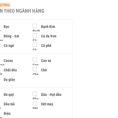
HƯƠNG
IN THEO NGÀNH HÀNG
Bạc
Bạch Kim
Bông - Sợi
Cá da trơn
Cá ngừ
Cà phê
Cacao
Cao su
Chất dẻo
Chè
Da giày
Đá quý
Dầu - Hạt dầu
Dầu mỏ
Dệt may
Điện