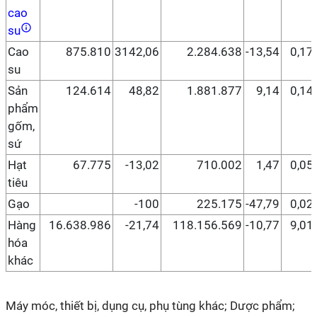
cao
su
Cao
875.810
3142,06
2.284.638
-13,54
0,17
su
Sản
124.614
48,82
1.881.877
9,14
0,14
phẩm
gốm,
sứ
Hạt
67.775
-13,02
710.002
1,47
0,05
tiêu
Gạo
-100
225.175
-47,79
0,02
Hàng
16.638.986
-21,74
118.156.569
-10,77
9,01
hóa
khác
Máy móc, thiết bị, dụng cụ, phụ tùng khác; Dược phẩm;