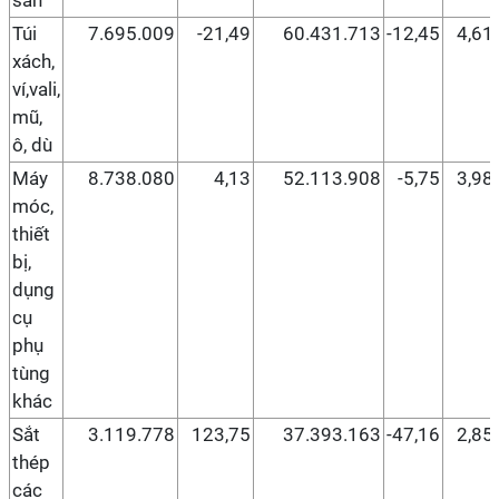
sản
Túi
7.695.009
-21,49
60.431.713
-12,45
4,61
xách,
ví,vali,
mũ,
ô, dù
Máy
8.738.080
4,13
52.113.908
-5,75
3,98
móc,
thiết
bị,
dụng
cụ
phụ
tùng
khác
Sắt
3.119.778
123,75
37.393.163
-47,16
2,85
thép
các