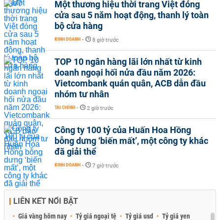
Một thương hiệu thời trang Việt đóng
cửa sau 5 năm hoạt động, thanh lý toàn
bộ cửa hàng
KINH DOANH
-
8 giờ trước
TOP 10 ngân hàng lãi lớn nhất từ kinh
doanh ngoại hối nửa đầu năm 2026:
Vietcombank quán quân, ACB dẫn đầu
nhóm tư nhân
TÀI CHÍNH
-
2 giờ trước
Công ty 100 tỷ của Huấn Hoa Hồng
bỗng dưng ‘biến mất’, một công ty khác
đã giải thể
KINH DOANH
-
7 giờ trước
LIÊN KẾT NỔI BẬT
Giá vàng hôm nay
Tỷ giá ngoại tệ
Tỷ giá usd
Tỷ giá yen