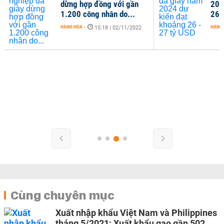
dừng hợp đồng với gần
202
1.200 công nhân do...
26 
HÀNG HÓA
-
HÀNG
15:18 | 02/11/2022
Cùng chuyên mục
Xuất nhập khẩu Việt Nam và Philippines
tháng 5/2021: Xuất khẩu gạo gần 502