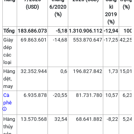
(
USD)
6/2020
kì
(%)
(%)
2019
(%)
Tổng
183.686.073
-5,18
1.310.906.112
-12,94
100
Giày
69.863.601
-14,68
553.870.647
-17,25
42,25
dép
các
loại
Hàng
32.352.944
0,6
196.827.842
1,73
15,01
dệt,
may
Cà
6.935.878
-20,55
81.731.780
10,57
6,23
phê
Hàng
13.570.568
32,54
68.641.882
-8,22
5,24
thủy