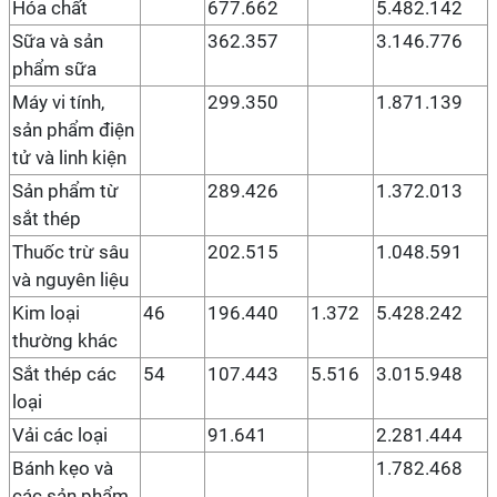
Hóa chất
677.662
5.482.142
Sữa và sản
362.357
3.146.776
phẩm sữa
Máy vi tính,
299.350
1.871.139
sản phẩm điện
tử và linh kiện
Sản phẩm từ
289.426
1.372.013
sắt thép
Thuốc trừ sâu
202.515
1.048.591
và nguyên liệu
Kim loại
46
196.440
1.372
5.428.242
thường khác
Sắt thép các
54
107.443
5.516
3.015.948
loại
Vải các loại
91.641
2.281.444
Bánh kẹo và
1.782.468
các sản phẩm