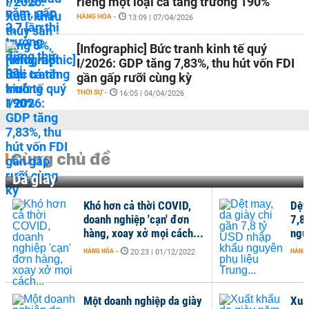
riêng một loại cá tăng trưởng 190%
HÀNG HÓA
-
13:09 | 07/04/2026
[Infographic] Bức tranh kinh tế quý
I/2026: GDP tăng 7,83%, thu hút vốn FDI
gần gấp rưỡi cùng kỳ
THỜI SỰ
-
16:05 | 04/04/2026
Cùng chủ đề
Da giày
Khó hơn cả thời COVID,
Dệt
doanh nghiệp 'cạn' đơn
7,8
hàng, xoay xở mọi cách...
ngu
HÀNG HÓA
-
HÀNG
20:23 | 01/12/2022
Một doanh nghiệp da giày
Xuấ