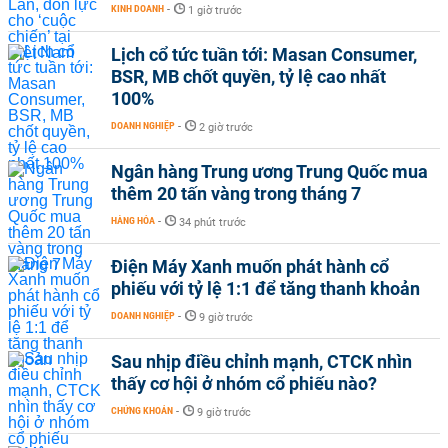
KINH DOANH
-
1 giờ trước
Lịch cổ tức tuần tới: Masan Consumer,
BSR, MB chốt quyền, tỷ lệ cao nhất
100%
DOANH NGHIỆP
-
2 giờ trước
Ngân hàng Trung ương Trung Quốc mua
thêm 20 tấn vàng trong tháng 7
HÀNG HÓA
-
34 phút trước
Điện Máy Xanh muốn phát hành cổ
phiếu với tỷ lệ 1:1 để tăng thanh khoản
DOANH NGHIỆP
-
9 giờ trước
Sau nhịp điều chỉnh mạnh, CTCK nhìn
thấy cơ hội ở nhóm cổ phiếu nào?
CHỨNG KHOÁN
-
9 giờ trước