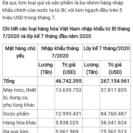
Đá quí, kim loại quí và sản phẩm là ba nhóm hàng nhập
khẩu chính của nước ta từ Bỉ, với kim ngạch đều trên 5
triệu USD trong tháng 7.
Chi tiết các loại hàng hóa Việt Nam nhập khẩu từ Bỉ tháng
7/2020 và lũy kế 7 tháng đầu năm 2020
Mặt hàng chủ
Nhập khẩu tháng
Lũy kế 7 tháng/2020
yếu
7/2020
Lượng
Trị giá
Lượng
Trị giá
(Tấn)
(USD)
(Tấn)
(USD)
Tổng
46.742.395
267.154.961
Máy móc, thiết
13.639.753
37.817.835
bị, dụng cụ,
phụ tùng khác
Dược phẩm
12.999.431
84.760.487
Hàng hóa khác
5.838.025
38.341.824
Đá quý, kim
5.061.969
25.562.513