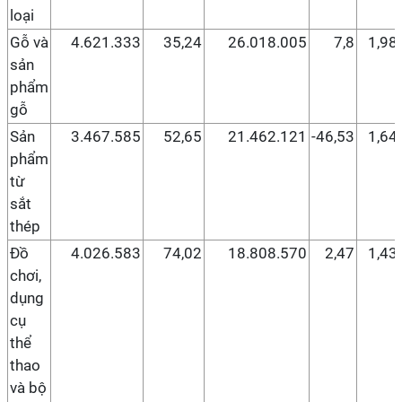
loại
Gỗ và
4.621.333
35,24
26.018.005
7,8
1,98
sản
phẩm
gỗ
Sản
3.467.585
52,65
21.462.121
-46,53
1,64
phẩm
từ
sắt
thép
Đồ
4.026.583
74,02
18.808.570
2,47
1,43
chơi,
dụng
cụ
thể
thao
và bộ