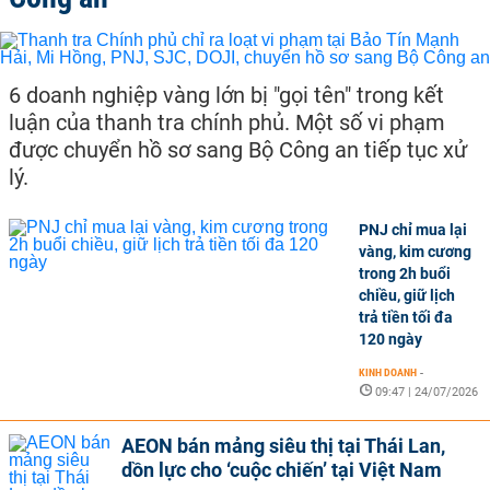
6 doanh nghiệp vàng lớn bị "gọi tên" trong kết
luận của thanh tra chính phủ. Một số vi phạm
được chuyển hồ sơ sang Bộ Công an tiếp tục xử
lý.
PNJ chỉ mua lại
vàng, kim cương
trong 2h buổi
chiều, giữ lịch
trả tiền tối đa
120 ngày
KINH DOANH
-
09:47 | 24/07/2026
AEON bán mảng siêu thị tại Thái Lan,
dồn lực cho ‘cuộc chiến’ tại Việt Nam