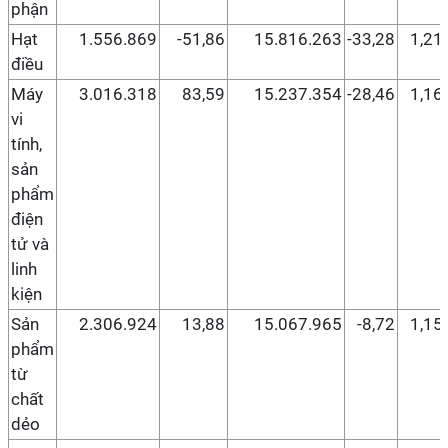
phận
Hạt
1.556.869
-51,86
15.816.263
-33,28
1,21
điều
Máy
3.016.318
83,59
15.237.354
-28,46
1,16
vi
tính,
sản
phẩm
điện
tử và
linh
kiện
Sản
2.306.924
13,88
15.067.965
-8,72
1,15
phẩm
từ
chất
dẻo