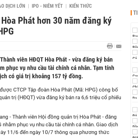
AO DỊCH LỚN
IPO - NIÊM YẾT
KIẾN THỨC
T
 Hòa Phát hơn 30 năm đăng ký
 HPG
Thành viên HĐQT Hòa Phát - vừa đăng ký bán
m phục vụ nhu cầu tài chính cá nhân. Tạm tính
dịch có giá trị khoảng 157 tỷ đồng.
a được CTCP Tập đoàn Hòa Phát (Mã: HPG) công bố
quản trị (HĐQT) vừa đăng ký bán ra 6,6 triệu cổ phiếu
ng - Thành viên Hội đồng quản trị Hòa Phát - đăng
G nhằm phục vụ nhu cầu tài chính cá nhân. Giao dịch
ngày 11/6 đến ngày 10/7 thông qua phương thức