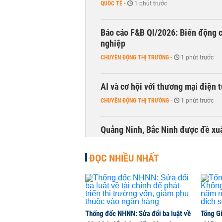
QUỐC TẾ
-
1 phút trước
Báo cáo F&B QI/2026: Biến động c
nghiệp
CHUYỂN ĐỘNG THỊ TRƯỜNG
-
1 phút trước
AI và cơ hội với thương mại điện 
CHUYỂN ĐỘNG THỊ TRƯỜNG
-
1 phút trước
Quảng Ninh, Bắc Ninh được đề xuấ
THỜI SỰ
-
1 phút trước
ĐỌC NHIỀU NHẤT
Thống đốc NHNN: Sửa đổi ba luật về
Tổng G