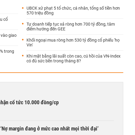
UBCK xử phạt 5 tổ chức, cá nhân, tổng số tiền hơn
570 triệu đồng
u cổ
Tự doanh tiếp tục xả ròng hơn 700 tỷ đồng, tâm
điểm hướng đến GEE
 vào giao
Khối ngoại mua ròng hơn 530 tỷ đồng cổ phiếu 'họ
Vin'
5% trong
Khi mặt bằng lãi suất còn cao, cú hồi của VN-Index
có đủ sức bền trong tháng 8?
nhận cổ tức 10.000 đồng/cp
‘Nợ margin đang ở mức cao nhất mọi thời đại’