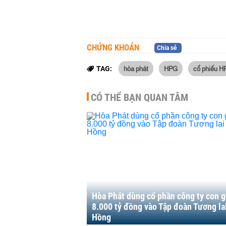
CHỨNG KHOÁN
Chia sẻ
hòa phát
HPG
cổ phiếu H
TAG:
CÓ THỂ BẠN QUAN TÂM
Hòa Phát dùng cổ phần công ty con 
8.000 tỷ đồng vào Tập đoàn Tương la
Hồng