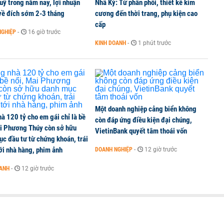
uỹ trong năm nay, lợi nhuận
Nhã Kỳ: Từ phân phối, thiết kế kim
về đích sớm 2-3 tháng
cương đến thời trang, phụ kiện cao
cấp
NGHIỆP
-
16 giờ trước
KINH DOANH
-
1 phút trước
Một doanh nghiệp cảng biển không
à 120 tỷ cho em gái chỉ là bề
còn đáp ứng điều kiện đại chúng,
ai Phương Thúy còn sở hữu
VietinBank quyết tâm thoái vốn
c đầu tư từ chứng khoán, trái
ới nhà hàng, phim ảnh
DOANH NGHIỆP
-
12 giờ trước
OANH
-
12 giờ trước