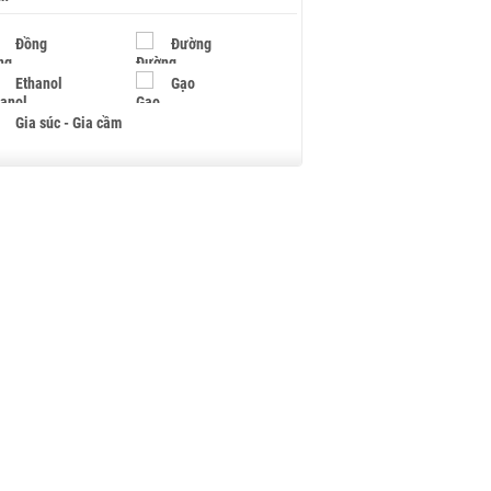
Đồng
Đường
Ethanol
Gạo
Gia súc - Gia cầm
Giấy
Gỗ
Hạt điều
Hồ tiêu - Hạt tiêu
Khí đốt
Kim loại khác
Mắc ca
Muối
Ngũ cốc
Nhựa - Hạt nhựa
Palladium
Phân bón