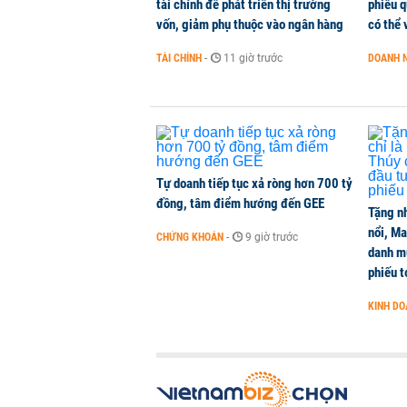
tài chính để phát triển thị trường
phiếu q
vốn, giảm phụ thuộc vào ngân hàng
có thể 
TÀI CHÍNH
-
11 giờ trước
DOANH 
Tự doanh tiếp tục xả ròng hơn 700 tỷ
đồng, tâm điểm hướng đến GEE
Tặng nh
nổi, M
CHỨNG KHOÁN
-
9 giờ trước
danh mụ
phiếu t
KINH D