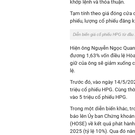
khớp lệnh và thỏa thuận.
Tạm tính theo giá đóng cửa
phiếu, lượng cổ phiếu đăng k
Diễn biến giá cổ phiếu HPG từ đầu
Hiện ông Nguyễn Ngọc Quang
đương 1,63% vốn điều lệ Hòa
giữ của ông sẽ giảm xuống c
lệ.
Trước đó, vào ngày 14/5/20
triệu cổ phiếu HPG. Cùng th
vào 5 triệu cổ phiếu HPG.
Trong một diễn biến khác, t
báo lên Ủy ban Chứng khoá
(HOSE) về kết quả phát hành
2025 (tỷ lệ 10%). Qua đó nân