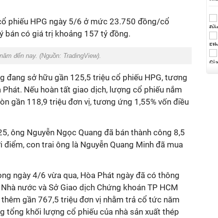
 cổ phiếu HPG ngày 5/6 ở mức 23.750 đồng/cổ
ý bán có giá trị khoảng 157 tỷ đồng.
 năm đến nay. (Nguồn: TradingView).
 đang sở hữu gần 125,5 triệu cổ phiếu HPG, tương
 Phát. Nếu hoàn tất giao dịch, lượng cổ phiếu nắm
òn gần 118,9 triệu đơn vị, tương ứng 1,55% vốn điều
25, ông Nguyễn Ngọc Quang đã bán thành công 8,5
ời điểm, con trai ông là Nguyễn Quang Minh đã mua
rong ngày 4/6 vừa qua, Hòa Phát ngày đã có thông
n Nhà nước và Sở Giao dịch Chứng khoán TP HCM
 thêm gần 767,5 triệu đơn vị nhằm trả cổ tức năm
g tổng khối lượng cổ phiếu của nhà sản xuất thép