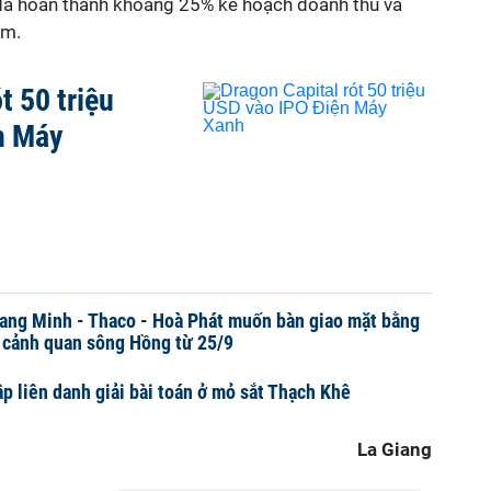
đã hoàn thành khoảng 25% kế hoạch doanh thu và
ăm.
t 50 triệu
n Máy
ang Minh - Thaco - Hoà Phát muốn bàn giao mặt bằng
ộ cảnh quan sông Hồng từ 25/9
p liên danh giải bài toán ở mỏ sắt Thạch Khê
La Giang