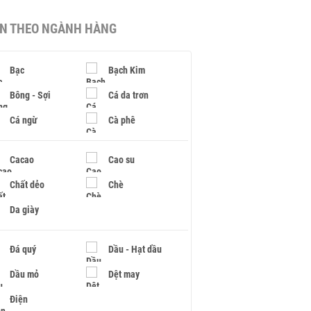
IN THEO NGÀNH HÀNG
Bạc
Bạch Kim
Bông - Sợi
Cá da trơn
Cá ngừ
Cà phê
Cacao
Cao su
Chất dẻo
Chè
Da giày
Đá quý
Dầu - Hạt dầu
Dầu mỏ
Dệt may
Điện