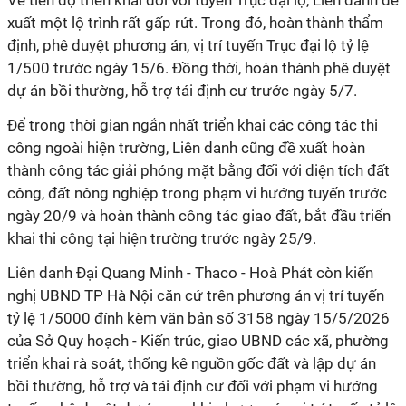
Về tiến độ triển khai đối với tuyến Trục đại lộ, Liên danh đề
xuất một lộ trình rất gấp rút. Trong đó, hoàn thành thẩm
định, phê duyệt phương án, vị trí tuyến Trục đại lộ tỷ lệ
1/500 trước ngày 15/6. Đồng thời, hoàn thành phê duyệt
dự án bồi thường, hỗ trợ tái định cư trước ngày 5/7.
Để trong thời gian ngắn nhất triển khai các công tác thi
công ngoài hiện trường, Liên danh cũng đề xuất hoàn
thành công tác giải phóng mặt bằng đối với diện tích đất
công, đất nông nghiệp trong phạm vi hướng tuyến trước
ngày 20/9 và hoàn thành công tác giao đất, bắt đầu triển
khai thi công tại hiện trường trước ngày 25/9.
Liên danh Đại Quang Minh - Thaco - Hoà Phát còn kiến
nghị UBND TP Hà Nội căn cứ trên phương án vị trí tuyến
tỷ lệ 1/5000 đính kèm văn bản số 3158 ngày 15/5/2026
của Sở Quy hoạch - Kiến trúc, giao UBND các xã, phường
triển khai rà soát, thống kê nguồn gốc đất và lập dự án
bồi thường, hỗ trợ và tái định cư đối với phạm vi hướng