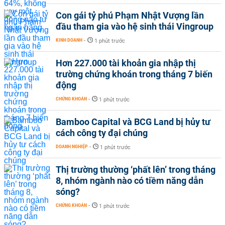
Con gái tỷ phú Phạm Nhật Vượng lần
đầu tham gia vào hệ sinh thái Vingroup
KINH DOANH
-
1 phút trước
Hơn 227.000 tài khoản gia nhập thị
trường chứng khoán trong tháng 7 biến
động
CHỨNG KHOÁN
-
1 phút trước
Bamboo Capital và BCG Land bị hủy tư
cách công ty đại chúng
DOANH NGHIỆP
-
1 phút trước
Thị trường thường ‘phất lên’ trong tháng
8, nhóm ngành nào có tiềm năng dẫn
sóng?
CHỨNG KHOÁN
-
1 phút trước