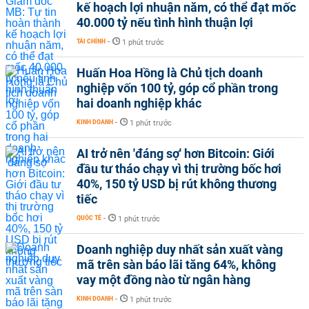
kế hoạch lợi nhuận năm, có thể đạt mốc
40.000 tỷ nếu tình hình thuận lợi
TÀI CHÍNH
-
1 phút trước
Huấn Hoa Hồng là Chủ tịch doanh
nghiệp vốn 100 tỷ, góp cổ phần trong
hai doanh nghiệp khác
KINH DOANH
-
1 phút trước
AI trở nên 'đáng sợ' hơn Bitcoin: Giới
đầu tư tháo chạy vì thị trường bốc hơi
40%, 150 tỷ USD bị rút không thương
tiếc
QUỐC TẾ
-
1 phút trước
Doanh nghiệp duy nhất sản xuất vàng
mã trên sàn báo lãi tăng 64%, không
vay một đồng nào từ ngân hàng
KINH DOANH
-
1 phút trước