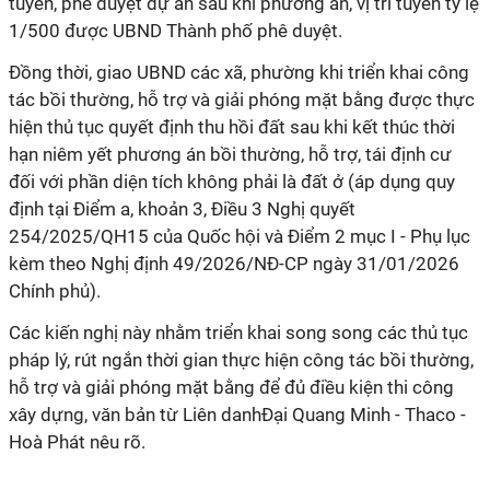
tuyến, phê duyệt dự án sau khi phương án, vị trí tuyến tỷ lệ
1/500 được UBND Thành phố phê duyệt.
Đồng thời, giao UBND các xã, phường khi triển khai công
tác bồi thường, hỗ trợ và giải phóng mặt bằng được thực
hiện thủ tục quyết định thu hồi đất sau khi kết thúc thời
hạn niêm yết phương án bồi thường, hỗ trợ, tái định cư
đối với phần diện tích không phải là đất ở (áp dụng quy
định tại Điểm a, khoản 3, Điều 3 Nghị quyết
254/2025/QH15 của Quốc hội và Điểm 2 mục I - Phụ lục
kèm theo Nghị định 49/2026/NĐ-CP ngày 31/01/2026
Chính phủ).
Các kiến nghị này nhằm triển khai song song các thủ tục
pháp lý, rút ngắn thời gian thực hiện công tác bồi thường,
hỗ trợ và giải phóng mặt bằng để đủ điều kiện thi công
xây dựng, văn bản từ Liên danhĐại Quang Minh - Thaco -
Hoà Phát nêu rõ.