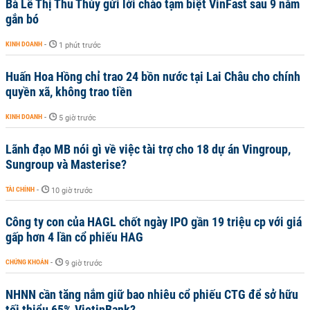
Bà Lê Thị Thu Thủy gửi lời chào tạm biệt VinFast sau 9 năm
gắn bó
KINH DOANH
-
1 phút trước
Huấn Hoa Hồng chỉ trao 24 bồn nước tại Lai Châu cho chính
quyền xã, không trao tiền
KINH DOANH
-
5 giờ trước
Lãnh đạo MB nói gì về việc tài trợ cho 18 dự án Vingroup,
Sungroup và Masterise?
TÀI CHÍNH
-
10 giờ trước
Công ty con của HAGL chốt ngày IPO gần 19 triệu cp với giá
gấp hơn 4 lần cổ phiếu HAG
CHỨNG KHOÁN
-
9 giờ trước
NHNN cần tăng nắm giữ bao nhiêu cổ phiếu CTG để sở hữu
tối thiểu 65% VietinBank?