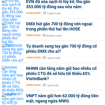
EVN đã xóa sạch lỗ lũy kế, thu gần
353.000 tỷ đồng sau nửa năm
DOANH NGHIỆP
-
1 phút trước
DMX hút gần 700 tỷ đồng vốn ngoại
trong phiên thứ hai lên HOSE
CHỨNG KHOÁN
-
34 phút trước
Tự doanh sang tay gần 700 tỷ đồng cổ
phiếu DMX cho ai?
CHỨNG KHOÁN
-
1 phút trước
NHNN cần tăng nắm giữ bao nhiêu cổ
phiếu CTG để sở hữu tối thiểu 65%
VietinBank?
CHỨNG KHOÁN
-
1 giờ trước
VNPT nắm giữ hơn 62.000 tỷ đồng tiền
mặt, ngang ngửa MWG