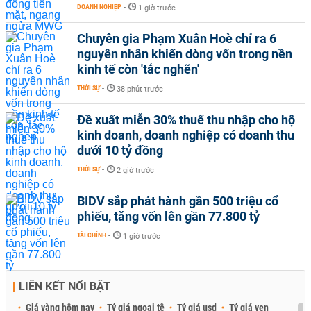
DOANH NGHIỆP
-
1 giờ trước
Chuyên gia Phạm Xuân Hoè chỉ ra 6
nguyên nhân khiến dòng vốn trong nền
kinh tế còn 'tắc nghẽn'
THỜI SỰ
-
38 phút trước
Đề xuất miễn 30% thuế thu nhập cho hộ
kinh doanh, doanh nghiệp có doanh thu
dưới 10 tỷ đồng
THỜI SỰ
-
2 giờ trước
BIDV sắp phát hành gần 500 triệu cổ
phiếu, tăng vốn lên gần 77.800 tỷ
TÀI CHÍNH
-
1 giờ trước
LIÊN KẾT NỔI BẬT
Giá vàng hôm nay
Tỷ giá ngoại tệ
Tỷ giá usd
Tỷ giá yen