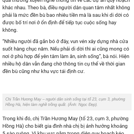
qua thường xuyên nghe thông tin về các dự án quy hoạch
khác nhau. Theo bà, điều người dân quan tâm nhất không
phải là mức đền bù bao nhiêu tiền mà là sau khi di dời có
được bố trí nơi ở ổn định để tiếp tục cuộc sống hay
không.
“Nhiều người đã gắn bó ở đây, vun vén xây dựng nhà cửa
suốt hàng chục năm. Nếu phải di dời thì ai cũng mong có
nơi ở phù hợp để yên tâm làm ăn, sinh sống”, bà nói. Hiện
nhiều hộ dân vẫn đang chờ thông tin cụ thể về thời gian
đền bù cũng như khu vực tái định cư.
Chị Trần Hương May – người dân sinh sống tại tổ 23, cụm 3, phường
Hồng Hà, hiện làm nghề trồng quất. (Ảnh:
Ngọc Đẹp
).
Trong khi đó, chị Trần Hương May (tổ 23, cụm 3, phường
Hồng Hà) cho biết gia đình nhà chị bị ảnh hưởng khoảng
5 sào ruộng. Vì khu vực nằm trong diện quy hoạch kéo