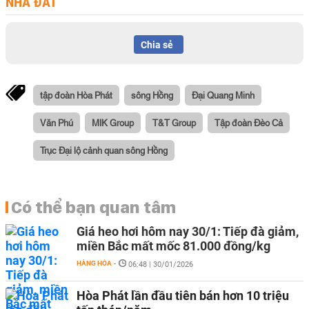
NHÀ ĐẤT
Chia sẻ
tập đoàn Hòa Phát
sông Hồng
Đại Quang Minh
Văn Phú
MIK Group
T&T Group
Tập đoàn Đèo Cả
Trục Đại lộ cảnh quan sông Hồng
Có thể bạn quan tâm
Giá heo hơi hôm nay 30/1: Tiếp đà giảm,
miền Bắc mất mốc 81.000 đồng/kg
HÀNG HÓA
-
06:48 | 30/01/2026
Hòa Phát lần đầu tiên bán hơn 10 triệu