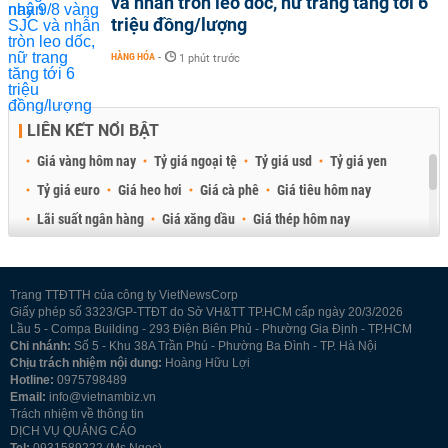
và nhẫn tròn leo dốc, nữ trang tăng tới 6
triệu đồng/lượng
HÀNG HÓA
-
1 phút trước
LIÊN KẾT NỔI BẬT
Giá vàng hôm nay
Tỷ giá ngoại tệ
Tỷ giá usd
Tỷ giá yen
Tỷ giá euro
Giá heo hơi
Giá cà phê
Giá tiêu hôm nay
Lãi suất ngân hàng
Giá xăng dầu
Giá thép hôm nay
Giá sầu riêng
Giá thịt heo
Giá gạo
Giá cao su
Best Retail Brokers
Diễn đàn đầu tư Việt Nam 2026
Trang TTĐTTH của công ty VietNewsCorp
Giấy phép số 3323/GP-TTĐT do Sở VH&TT TP.HCM cấp ngày 20/3/2026
Lầu 5 - Compa Building - 293 Điện Biên Phủ - Phường Gia Định - TP.HCM
Chi nhánh:
Số 5 - Khu 38A Trần Phú - Phường Ba Đình - TP. Hà Nội
Chịu trách nhiệm nội dung:
Hoàng Hữu Lợi
Hotline:
0975798489
Email:
info@vietnambiz.vn
Trách nhiệm về thông tin
DỊCH VỤ QUẢNG CÁO