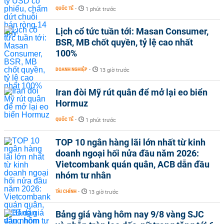
QUỐC TẾ
-
1 phút trước
Lịch cổ tức tuần tới: Masan Consumer,
BSR, MB chốt quyền, tỷ lệ cao nhất
100%
DOANH NGHIỆP
-
13 giờ trước
Iran đòi Mỹ rút quân để mở lại eo biển
Hormuz
QUỐC TẾ
-
1 phút trước
TOP 10 ngân hàng lãi lớn nhất từ kinh
doanh ngoại hối nửa đầu năm 2026:
Vietcombank quán quân, ACB dẫn đầu
nhóm tư nhân
TÀI CHÍNH
-
13 giờ trước
Bảng giá vàng hôm nay 9/8 vàng SJC