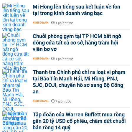
Mi Hồng lên tiếng sau kết luận về tồn
tại trong kinh doanh vàng bạc
KINH DOANH
-
1 phút trước
Chuỗi phòng gym tại TP HCM bất ngờ
đóng cửa tất cả cơ sở, hàng trăm hội
viên bơ vơ
KINH DOANH
-
1 phút trước
Thanh tra Chính phủ chỉ ra loạt vi phạm
tại Bảo Tín Mạnh Hải, Mi Hồng, PNJ,
SJC, DOJI, chuyển hồ sơ sang Bộ Công
an
KINH DOANH
-
7 giờ trước
Tập đoàn của Warren Buffett mua ròng
gần 20 tỷ USD cổ phiếu, chấm dứt chuỗi
bán ròng 14 quý