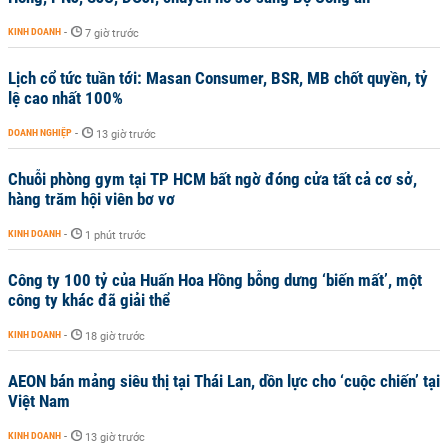
KINH DOANH
-
7 giờ trước
Lịch cổ tức tuần tới: Masan Consumer, BSR, MB chốt quyền, tỷ
lệ cao nhất 100%
DOANH NGHIỆP
-
13 giờ trước
Chuỗi phòng gym tại TP HCM bất ngờ đóng cửa tất cả cơ sở,
hàng trăm hội viên bơ vơ
KINH DOANH
-
1 phút trước
Công ty 100 tỷ của Huấn Hoa Hồng bỗng dưng ‘biến mất’, một
công ty khác đã giải thể
KINH DOANH
-
18 giờ trước
AEON bán mảng siêu thị tại Thái Lan, dồn lực cho ‘cuộc chiến’ tại
Việt Nam
KINH DOANH
-
13 giờ trước