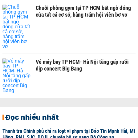
Chuỗi phòng gym tại TP HCM bất ngờ đóng
cửa tất cả cơ sở, hàng trăm hội viên bơ vơ
Vé máy bay TP HCM- Hà Nội tăng gấp rưỡi
dịp concert Big Bang
Đọc nhiều nhất
Thanh tra Chính phủ chỉ ra loạt vi phạm tại Bảo Tín Mạnh Hải, Mi
Hồng, PNJ, SJC, DOJI, chuyển hồ sơ sang Bộ Công an