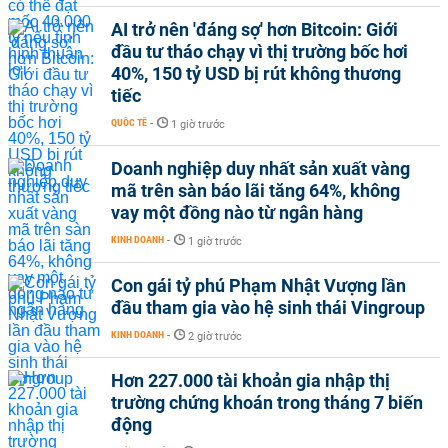
AI trở nên 'đáng sợ' hơn Bitcoin: Giới
đầu tư tháo chạy vì thị trường bốc hơi
40%, 150 tỷ USD bị rút không thương
tiếc
QUỐC TẾ
-
1 giờ trước
Doanh nghiệp duy nhất sản xuất vàng
mã trên sàn báo lãi tăng 64%, không
vay một đồng nào từ ngân hàng
KINH DOANH
-
1 giờ trước
Con gái tỷ phú Phạm Nhật Vượng lần
đầu tham gia vào hệ sinh thái Vingroup
KINH DOANH
-
2 giờ trước
Hơn 227.000 tài khoản gia nhập thị
trường chứng khoán trong tháng 7 biến
động