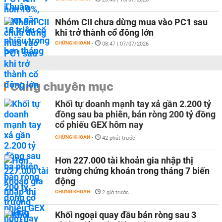
Nhóm CII chưa dừng mua vào PC1 sau
khi trở thành cổ đông lớn
CHỨNG KHOÁN
-
08:47 | 07/07/2026
Cùng chuyên mục
Khối tự doanh mạnh tay xả gần 2.200 tỷ
đồng sau ba phiên, bán ròng 200 tỷ đồng
cổ phiếu GEX hôm nay
CHỨNG KHOÁN
-
42 phút trước
Hơn 227.000 tài khoản gia nhập thị
trường chứng khoán trong tháng 7 biến
động
CHỨNG KHOÁN
-
2 giờ trước
Khối ngoại quay đầu bán ròng sau 3