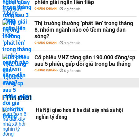
phiên giải ngân liên tiếp
CHỨNG KHOÁN
-
2 giờ trước
Thị trường thường ‘phất lên’ trong tháng
8, nhóm ngành nào có tiềm năng dẫn
sóng?
CHỨNG KHOÁN
-
3 giờ trước
Cổ phiếu VNZ tăng gần 190.000 đồng/cp
sau 5 phiên, gấp đôi giá trong ba tháng
CHỨNG KHOÁN
-
6 giờ trước
Tin mới
Hà Nội giao hơn 6 ha đất xây nhà xã hội
nghìn tỷ đồng