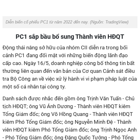
Diễn biến cổ phiếu PC1 từ năm 2022 đến nay.
(Nguồn: TradingView)
PC1 sắp bầu bổ sung Thành viên HĐQT
Động thái nâng sở hữu của nhóm CII diễn ra trong bối
cảnh PC1 đang đối mặt với những biến động lãnh đạo
cấp cao. Ngày 16/5, doanh nghiệp công bố thông tin bất
thường liên quan đến văn bản của Cơ quan Cảnh sát điều
tra Bộ Công an về việc xử lý hành vi vi phạm pháp luật của
một số cá nhân tại công ty.
Danh sách được nhắc đến gồm ông Trịnh Văn Tuấn - Chủ
tịch HĐQT; ông Vũ Ánh Dương - Thành viên HĐQT kiêm
Tổng Giám đốc; ông Võ Hồng Quang - Thành viên HĐQT
kiêm Phó Tổng Giám đốc; ông Nguyễn Minh Đệ - Thành
viên HĐQT kiêm Phó Tổng Giám đốc; ông Trịnh Ngọc Anh
- Phó Tổng Giám đốc; ông Đặng Quốc Tưởng - Phó Tổng