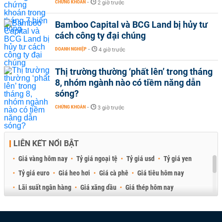
CHỨNG KHOÁN
-
2 giờ trước
Bamboo Capital và BCG Land bị hủy tư
cách công ty đại chúng
DOANH NGHIỆP
-
4 giờ trước
Thị trường thường ‘phất lên’ trong tháng
8, nhóm ngành nào có tiềm năng dẫn
sóng?
CHỨNG KHOÁN
-
3 giờ trước
LIÊN KẾT NỔI BẬT
Giá vàng hôm nay
Tỷ giá ngoại tệ
Tỷ giá usd
Tỷ giá yen
Tỷ giá euro
Giá heo hơi
Giá cà phê
Giá tiêu hôm nay
Lãi suất ngân hàng
Giá xăng dầu
Giá thép hôm nay
Giá sầu riêng
Giá thịt heo
Giá gạo
Giá cao su
Best Retail Brokers
Diễn đàn đầu tư Việt Nam 2026