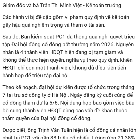
Giám đốc và bà Trần Thị Minh Việt - Kế toán trưởng.
Các hành vi bị đề cập gồm vi phạm quy định về kế toán
gây hậu quả nghiêm trọng và tham ô tài sản.
Sau đó, Ban kiểm soát PC1 đã thông qua nghị quyết triệu
tập Đại hội đồng cổ đông bất thường năm 2026. Nguyên
nhân là 4 thành viên HĐQT hiện đang bị tạm giam và
không thể thực hiện quyền, nghĩa vụ theo quy định, khiến
HĐQT chỉ còn một thành viên, không đủ điều kiện tiến
hành họp để triệu tập đại hội.
Theo kế hoạch, đại hội dự kiến được tổ chức trong tháng
7 tại trụ sở công ty ở Hà Nội. Ngày đăng ký cuối cùng để
cổ đông tham dự là 5/6. Nội dung họp bao gồm việc bầu
bổ sung thành viên HĐQT cùng các vấn đề khác thuộc
thẩm quyền của Đại hội đồng cổ đông.
Được biết, ông Trịnh Văn Tuấn hiện là cổ đông cá nhân lớn
nhất tại PC1 với gần 88 triệu cổ phiếu, tương ứng 21,38%