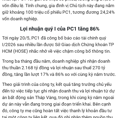
vốn điều lệ. Tính chung, gia đình vị Chủ tịch này đang nắm
giữ khoảng 100 triệu cổ phiếu PC1, tương đương 24,24%
vốn doanh nghiệp.
Lợi nhuận quý I của PC1 tăng 86%
Tới ngày 20/5, PC1 đã công bố báo cáo tài chính quý
I/2026 sau nhiều lần được Sở Giao dịch Chứng khoán TP
HCM (HOSE) nhắc nhở về việc chậm công bố thông tin.
Trong ba tháng đầu năm, doanh nghiệp ghi nhận doanh
thu thuần 2.168 tỷ đồng và lợi nhuận sau thuế 270 tỷ
đồng, tăng lần lượt 17% và 86% so với cùng kỳ năm trước.
Theo giải trình của công ty, kết quả tăng trưởng chủ yếu
đến từ việc tiếp tục ghi nhận doanh thu và lợi nhuận từ dự
án bất động sản Tháp Vàng, trong khi cùng kỳ năm ngoái
dự án này vẫn đang trong giai đoạn triển khai. Bên cạnh
đó, công ty mẹ cũng hoàn tất việc thanh lý khoản đầu tư
tại một công ty liên kết, qua đó ghi nhận thêm nguồn thu