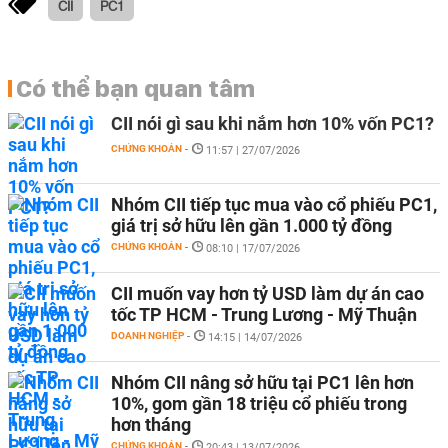
CII
PC1
Có thể bạn quan tâm
CII nói gì sau khi nắm hơn 10% vốn PC1?
CHỨNG KHOÁN
-
11:57 | 27/07/2026
Nhóm CII tiếp tục mua vào cổ phiếu PC1,
giá trị sở hữu lên gần 1.000 tỷ đồng
CHỨNG KHOÁN
-
08:10 | 17/07/2026
CII muốn vay hơn tỷ USD làm dự án cao
tốc TP HCM - Trung Lương - Mỹ Thuận
DOANH NGHIỆP
-
14:15 | 14/07/2026
Nhóm CII nâng sở hữu tại PC1 lên hơn
10%, gom gần 18 triệu cổ phiếu trong
hơn tháng
CHỨNG KHOÁN
-
20:43 | 13/07/2026