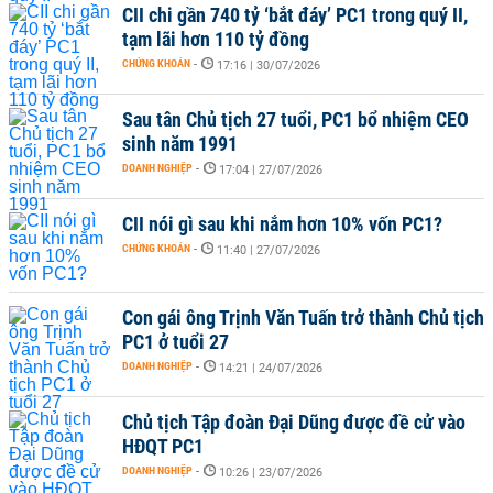
CII chi gần 740 tỷ ‘bắt đáy’ PC1 trong quý II,
tạm lãi hơn 110 tỷ đồng
CHỨNG KHOÁN
-
17:16 | 30/07/2026
Sau tân Chủ tịch 27 tuổi, PC1 bổ nhiệm CEO
sinh năm 1991
DOANH NGHIỆP
-
17:04 | 27/07/2026
CII nói gì sau khi nắm hơn 10% vốn PC1?
CHỨNG KHOÁN
-
11:40 | 27/07/2026
Con gái ông Trịnh Văn Tuấn trở thành Chủ tịch
PC1 ở tuổi 27
DOANH NGHIỆP
-
14:21 | 24/07/2026
Chủ tịch Tập đoàn Đại Dũng được đề cử vào
HĐQT PC1
DOANH NGHIỆP
-
10:26 | 23/07/2026