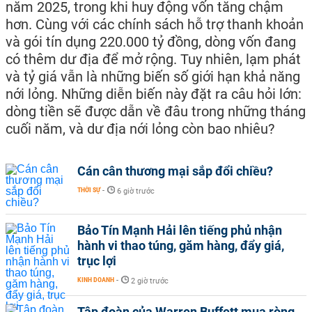
năm 2025, trong khi huy động vốn tăng chậm
hơn. Cùng với các chính sách hỗ trợ thanh khoản
và gói tín dụng 220.000 tỷ đồng, dòng vốn đang
có thêm dư địa để mở rộng. Tuy nhiên, lạm phát
và tỷ giá vẫn là những biến số giới hạn khả năng
nới lỏng. Những diễn biến này đặt ra câu hỏi lớn:
dòng tiền sẽ được dẫn về đâu trong những tháng
cuối năm, và dư địa nới lỏng còn bao nhiêu?
Cán cân thương mại sắp đổi chiều?
THỜI SỰ
-
6 giờ trước
Bảo Tín Mạnh Hải lên tiếng phủ nhận
hành vi thao túng, găm hàng, đẩy giá,
trục lợi
KINH DOANH
-
2 giờ trước
Tập đoàn của Warren Buffett mua ròng