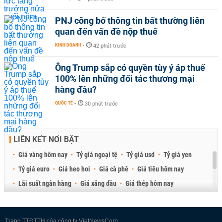
PNJ công bố thông tin bất thường liên
quan đến vấn đề nộp thuế
KINH DOANH
-
42 phút trước
Ông Trump sắp có quyền tùy ý áp thuế
100% lên những đối tác thương mại
hàng đầu?
QUỐC TẾ
-
30 phút trước
LIÊN KẾT NỔI BẬT
Giá vàng hôm nay
Tỷ giá ngoại tệ
Tỷ giá usd
Tỷ giá yen
Tỷ giá euro
Giá heo hơi
Giá cà phê
Giá tiêu hôm nay
Lãi suất ngân hàng
Giá xăng dầu
Giá thép hôm nay
Giá sầu riêng
Giá thịt heo
Giá gạo
Giá cao su
Best Retail Brokers
Diễn đàn đầu tư Việt Nam 2026
Trang TTĐTTH của công ty VietNewsCorp