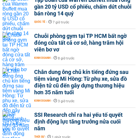
gần 20 tỷ USD cổ phiếu, chấm dứt chuỗi
bán ròng 14 quý
QUỐC TẾ
-
7 giờ trước
Chuỗi phòng gym tại TP HCM bất ngờ
đóng cửa tất cả cơ sở, hàng trăm hội
viên bơ vơ
KINH DOANH
-
8 giờ trước
Chân dung ông chủ kín tiếng đứng sau
tiệm vàng Mi Hồng: Từ phụ xe, sửa đồ
điện tử cũ đến gây dựng thương hiệu
hơn 35 năm tuổi
KINH DOANH
-
3 giờ trước
SSI Research chỉ ra hai yếu tố quyết
định động lực tăng trưởng nửa cuối
năm
THỜI SỰ
-
1 phút trước