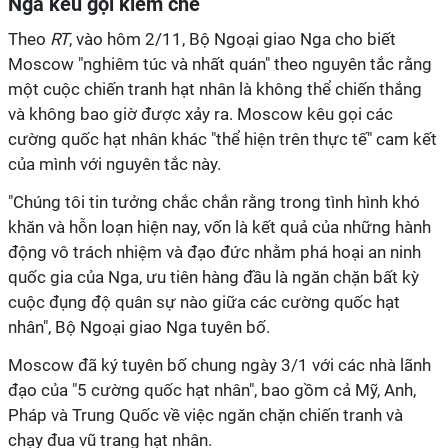
Nga kêu gọi kiềm chế
Theo
RT
, vào hôm 2/11, Bộ Ngoại giao Nga cho biết
Moscow "nghiêm túc và nhất quán" theo nguyên tắc rằng
một cuộc chiến tranh hạt nhân là không thể chiến thắng
và không bao giờ được xảy ra. Moscow kêu gọi các
cường quốc hạt nhân khác "thể hiện trên thực tế" cam kết
của mình với nguyên tắc này.
"Chúng tôi tin tưởng chắc chắn rằng trong tình hình khó
khăn và hỗn loạn hiện nay, vốn là kết quả của những hành
động vô trách nhiệm và đạo đức nhằm phá hoại an ninh
quốc gia của Nga, ưu tiên hàng đầu là ngăn chặn bất kỳ
cuộc đụng độ quân sự nào giữa các cường quốc hạt
nhân", Bộ Ngoại giao Nga tuyên bố.
Moscow đã ký tuyên bố chung ngày 3/1 với các nhà lãnh
đạo của "5 cường quốc hạt nhân", bao gồm cả Mỹ, Anh,
Pháp và Trung Quốc về việc ngăn chặn chiến tranh và
chạy đua vũ trang hạt nhân.