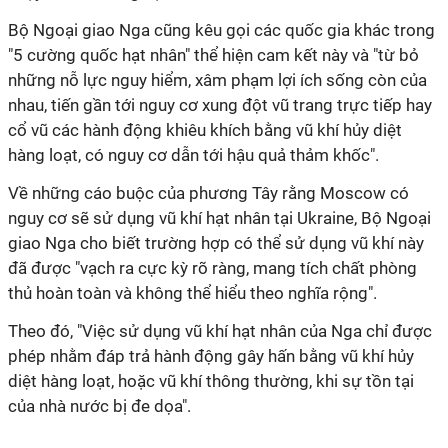
Bộ Ngoại giao Nga cũng kêu gọi các quốc gia khác trong
"5 cường quốc hạt nhân" thể hiện cam kết này và "từ bỏ
những nỗ lực nguy hiểm, xâm phạm lợi ích sống còn của
nhau, tiến gần tới nguy cơ xung đột vũ trang trực tiếp hay
cổ vũ các hành động khiêu khích bằng vũ khí hủy diệt
hàng loạt, có nguy cơ dẫn tới hậu quả thảm khốc".
Về những cáo buộc của phương Tây rằng Moscow có
nguy cơ sẽ sử dụng vũ khí hạt nhân tại Ukraine, Bộ Ngoại
giao Nga cho biết trường hợp có thể sử dụng vũ khí này
đã được "vạch ra cực kỳ rõ ràng, mang tích chất phòng
thủ hoàn toàn và không thể hiểu theo nghĩa rộng".
Theo đó, "Việc sử dụng vũ khí hạt nhân của Nga chỉ được
phép nhằm đáp trả hành động gây hấn bằng vũ khí hủy
diệt hàng loạt, hoặc vũ khí thông thường, khi sự tồn tại
của nhà nước bị đe dọa".