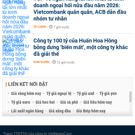
doanh ngoại hối nửa đầu năm 2026:
Vietcombank quán quân, ACB dẫn đầu
nhóm tư nhân
TÀI CHÍNH
-
7 giờ trước
Công ty 100 tỷ của Huấn Hoa Hồng
bỗng dưng ‘biến mất’, một công ty khác
đã giải thể
KINH DOANH
-
12 giờ trước
LIÊN KẾT NỔI BẬT
Giá vàng hôm nay
Tỷ giá ngoại tệ
Tỷ giá usd
Tỷ giá yen
Tỷ giá euro
Giá heo hơi
Giá cà phê
Giá tiêu hôm nay
Lãi suất ngân hàng
Giá xăng dầu
Giá thép hôm nay
Giá sầu riêng
Giá thịt heo
Giá gạo
Giá cao su
Best Retail Brokers
Diễn đàn đầu tư Việt Nam 2026
Trang TTĐTTH của công ty VietNewsCorp