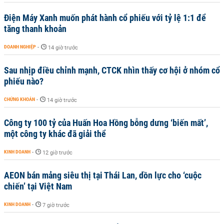
Điện Máy Xanh muốn phát hành cổ phiếu với tỷ lệ 1:1 để
tăng thanh khoản
DOANH NGHIỆP
-
14 giờ trước
Sau nhịp điều chỉnh mạnh, CTCK nhìn thấy cơ hội ở nhóm cổ
phiếu nào?
CHỨNG KHOÁN
-
14 giờ trước
Công ty 100 tỷ của Huấn Hoa Hồng bỗng dưng ‘biến mất’,
một công ty khác đã giải thể
KINH DOANH
-
12 giờ trước
AEON bán mảng siêu thị tại Thái Lan, dồn lực cho ‘cuộc
chiến’ tại Việt Nam
KINH DOANH
-
7 giờ trước