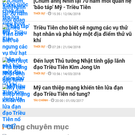
[Chùm ảnh] Nhìn lại 70 năm mối quan hệ
'bão táp' Mỹ - Triều Tiên
THỜI SỰ
-
15:35 | 12/06/2018
Triều Tiên cho biết sẽ ngưng các vụ thử
hạt nhân và phá hủy một địa điểm thử vũ
khí
THỜI SỰ
-
07:28 | 21/04/2018
Đến lượt Thủ tướng Nhật tính gặp lãnh
đạo Triều Tiên Kim Jong Un
THỜI SỰ
-
10:56 | 14/03/2018
Mỹ can thiệp mạng khiến tên lửa đạn
đạo Triều Tiên nổ tung?
TÀI CHÍNH
-
20:00 | 01/05/2017
Cùng chuyên mục