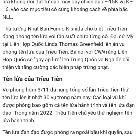
lửa không đối đất từ các máy bay chiến đấu F-15K và KF-
16, vào các mục tiêu có cùng khoảng cách về phía bắc
NLL.
Thủ tướng Nhật Bản Fumio Kishida cho biết Triều Tiên
đang phóng tên lửa với tần suất chưa từng có. Đại sứ Mỹ
tại Liên Hợp Quốc Linda Thomas-Greenfield lên án vụ
phóng tên lửa của Triều Tiên. Bà nói với
CNN
rằng Liên
Hợp Quốc sẽ "gây áp lực" lên Trung Quốc và Nga để cải
thiện và tăng cường các biện pháp trừng phạt.
Tên lửa của Triều Tiên
Vụ phóng hôm 3/11 đã nâng tổng số lần Triều Tiên thử
tên lửa lên ít nhất 30 vụ trong năm nay. Các loại vũ khí
được phóng bao gồm cả tên lửa hành trình và tên lửa đạn
đạo. Trong năm 2022, Triều Tiên chủ yếu thử nghiệm tên
lửa hành trình.
Tên lửa đạn đạo được phóng ra ngoài bầu khí quyển, sau