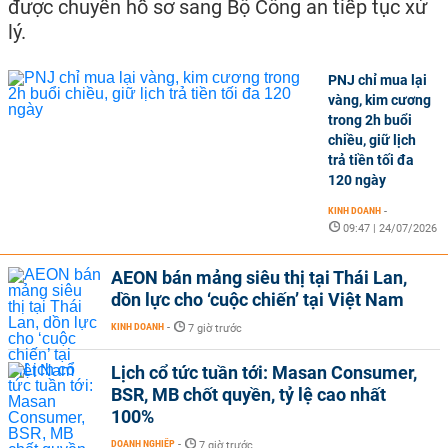
được chuyển hồ sơ sang Bộ Công an tiếp tục xử
lý.
PNJ chỉ mua lại
vàng, kim cương
trong 2h buổi
chiều, giữ lịch
trả tiền tối đa
120 ngày
KINH DOANH
-
09:47 | 24/07/2026
AEON bán mảng siêu thị tại Thái Lan,
dồn lực cho ‘cuộc chiến’ tại Việt Nam
KINH DOANH
-
7 giờ trước
Lịch cổ tức tuần tới: Masan Consumer,
BSR, MB chốt quyền, tỷ lệ cao nhất
100%
DOANH NGHIỆP
-
7 giờ trước