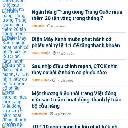
Ngân hàng Trung ương Trung Quốc mua
thêm 20 tấn vàng trong tháng 7
HÀNG HÓA
-
6 giờ trước
Điện Máy Xanh muốn phát hành cổ
phiếu với tỷ lệ 1:1 để tăng thanh khoản
DOANH NGHIỆP
-
14 giờ trước
Sau nhịp điều chỉnh mạnh, CTCK nhìn
thấy cơ hội ở nhóm cổ phiếu nào?
CHỨNG KHOÁN
-
14 giờ trước
Một thương hiệu thời trang Việt đóng
cửa sau 5 năm hoạt động, thanh lý toàn
bộ cửa hàng
KINH DOANH
-
14 giờ trước
TOP 10 ngân hàng lãi lớn nhất từ kinh