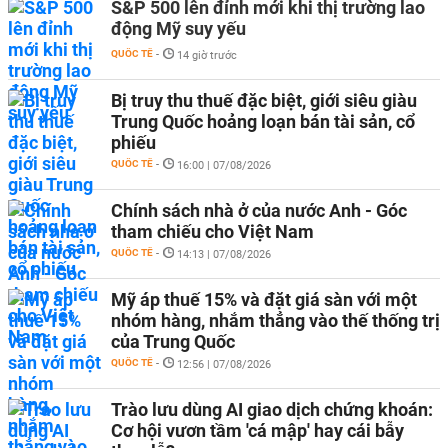
S&P 500 lên đỉnh mới khi thị trường lao
động Mỹ suy yếu
QUỐC TẾ
-
14 giờ trước
Bị truy thu thuế đặc biệt, giới siêu giàu
Trung Quốc hoảng loạn bán tài sản, cổ
phiếu
QUỐC TẾ
-
16:00 | 07/08/2026
Chính sách nhà ở của nước Anh - Góc
tham chiếu cho Việt Nam
QUỐC TẾ
-
14:13 | 07/08/2026
Mỹ áp thuế 15% và đặt giá sàn với một
nhóm hàng, nhắm thẳng vào thế thống trị
của Trung Quốc
QUỐC TẾ
-
12:56 | 07/08/2026
Trào lưu dùng AI giao dịch chứng khoán:
Cơ hội vươn tầm 'cá mập' hay cái bẫy