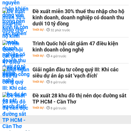
Đề xuất miễn 30% thuế thu nhập cho hộ
kinh doanh, doanh nghiệp có doanh thu
dưới 10 tỷ đồng
THỜI SỰ
-
32 phút trước
Trình Quốc hội cắt giảm 47 điều kiện
kinh doanh công nghệ
THỜI SỰ
-
4 giờ trước
Giải ngân đầu tư công quý III: Khi các
siêu dự án áp sát 'vạch đích'
THỜI SỰ
-
8 giờ trước
Đề xuất 28 khu đô thị nén dọc đường sắt
TP HCM - Cần Thơ
THỜI SỰ
-
8 giờ trước