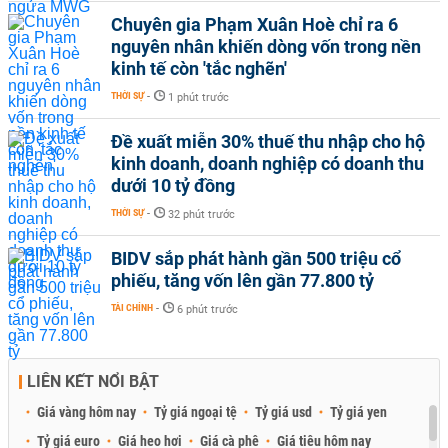
Chuyên gia Phạm Xuân Hoè chỉ ra 6
nguyên nhân khiến dòng vốn trong nền
kinh tế còn 'tắc nghẽn'
THỜI SỰ
-
1 phút trước
Đề xuất miễn 30% thuế thu nhập cho hộ
kinh doanh, doanh nghiệp có doanh thu
dưới 10 tỷ đồng
THỜI SỰ
-
32 phút trước
BIDV sắp phát hành gần 500 triệu cổ
phiếu, tăng vốn lên gần 77.800 tỷ
TÀI CHÍNH
-
6 phút trước
LIÊN KẾT NỔI BẬT
Giá vàng hôm nay
Tỷ giá ngoại tệ
Tỷ giá usd
Tỷ giá yen
Tỷ giá euro
Giá heo hơi
Giá cà phê
Giá tiêu hôm nay