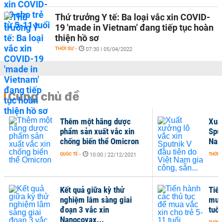
Thứ trưởng Y tế: Ba loại vắc xin COVID-
19 'made in Vietnam' đang tiếp tục hoàn
thiện hồ sơ
THỜI SỰ
-
07:30 | 05/04/2022
Cùng chủ đề
Thêm một hãng dược
Xuấ
phẩm sản xuất vắc xin
Sput
chống biến thể Omicron
Nam
QUỐC TẾ
-
THỜI 
10:00 | 22/12/2021
Kết quả giữa kỳ thử
Tiế
nghiệm lâm sàng giai
mua
đoạn 3 vắc xin
tuổi
Nanocovax...