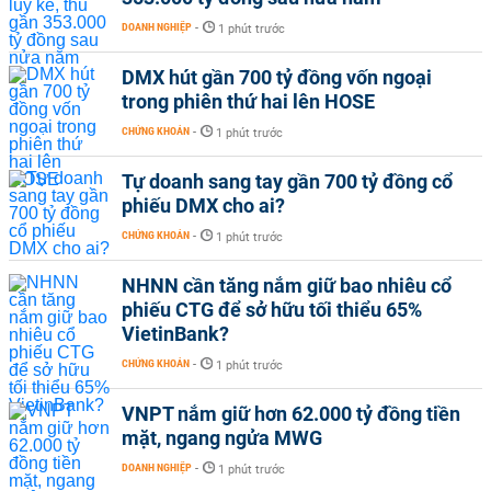
DOANH NGHIỆP
-
1 phút trước
DMX hút gần 700 tỷ đồng vốn ngoại
trong phiên thứ hai lên HOSE
CHỨNG KHOÁN
-
1 phút trước
Tự doanh sang tay gần 700 tỷ đồng cổ
phiếu DMX cho ai?
CHỨNG KHOÁN
-
1 phút trước
NHNN cần tăng nắm giữ bao nhiêu cổ
phiếu CTG để sở hữu tối thiểu 65%
VietinBank?
CHỨNG KHOÁN
-
1 phút trước
VNPT nắm giữ hơn 62.000 tỷ đồng tiền
mặt, ngang ngửa MWG
DOANH NGHIỆP
-
1 phút trước