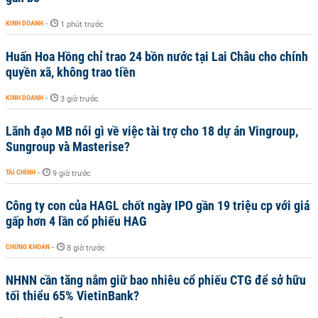
KINH DOANH
-
1 phút trước
Huấn Hoa Hồng chỉ trao 24 bồn nước tại Lai Châu cho chính
quyền xã, không trao tiền
KINH DOANH
-
3 giờ trước
Lãnh đạo MB nói gì về việc tài trợ cho 18 dự án Vingroup,
Sungroup và Masterise?
TÀI CHÍNH
-
9 giờ trước
Công ty con của HAGL chốt ngày IPO gần 19 triệu cp với giá
gấp hơn 4 lần cổ phiếu HAG
CHỨNG KHOÁN
-
8 giờ trước
NHNN cần tăng nắm giữ bao nhiêu cổ phiếu CTG để sở hữu
tối thiểu 65% VietinBank?