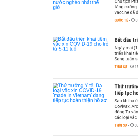
Chủ tịch Pfi
tăng cường k
vaccine đã 
QUỐC TẾ
-
0
Bắt đầu tr
Ngày mai (1
triển khai t
Sang tuần sa
THỜI SỰ
-
1
Thứ trưởng
tiếp tục h
Sau khi ba 
Covivax, Ar
đồng Tư vấn 
các loại vắc 
THỜI SỰ
-
0