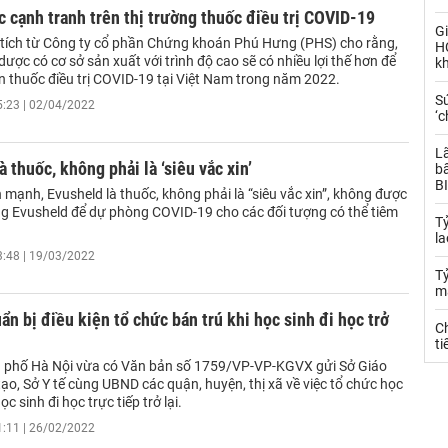
c cạnh tranh trên thị trường thuốc điều trị COVID-19
Gi
ích từ Công ty cổ phần Chứng khoán Phú Hưng (PHS) cho rằng,
H
dược có cơ sở sản xuất với trình độ cao sẽ có nhiều lợi thế hơn để
k
n thuốc điều trị COVID-19 tại Việt Nam trong năm 2022.
S
5:23 | 02/04/2022
‘c
L
à thuốc, không phải là ‘siêu vắc xin’
bấ
BI
 mạnh, Evusheld là thuốc, không phải là “siêu vắc xin”, không được
g Evusheld để dự phòng COVID-19 cho các đối tượng có thể tiêm
T
la
3:48 | 19/03/2022
Tỷ
m
ẩn bị điều kiện tổ chức bán trú khi học sinh đi học trở
Ch
ti
 phố Hà Nội vừa có Văn bản số 1759/VP-VP-KGVX gửi Sở Giáo
ạo, Sở Y tế cùng UBND các quận, huyện, thị xã về việc tổ chức học
ọc sinh đi học trực tiếp trở lại.
1:11 | 26/02/2022