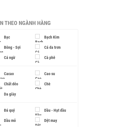
IN THEO NGÀNH HÀNG
Bạc
Bạch Kim
Bông - Sợi
Cá da trơn
Cá ngừ
Cà phê
Cacao
Cao su
Chất dẻo
Chè
Da giày
Đá quý
Dầu - Hạt dầu
Dầu mỏ
Dệt may