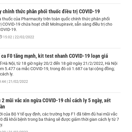
 chính thức phân phối thuốc điều trị COVID-19
 thuốc của Pharmacity trên toàn quốc chính thức phân phối
rị COVID-19 chứa hoạt chất Molnupiravir, sẵn sàng điều trị cho
COVID-19.
15:02 | 22/02/2022
 ca F0 tăng mạnh, kit test nhanh COVID-19 loạn giá
tế Hà Nội, từ 18 giờ ngày 20/2 đến 18 giờ ngày 21/2/2022, Hà Nội
êm 5.477 ca mắc COVID-19, trong đó có 1.687 ca tại cộng đồng;
cách ly.
0:44 | 21/02/2022
 2 mũi vắc xin ngừa COVID-19 chỉ cách ly 5 ngày, xét
lần
 của Bộ Y tế quy định, các trường hợp F1 đã tiêm đủ hai mũi vắc
F0 đã khỏi bệnh trong ba tháng sẽ được giảm thời gian cách ly từ 7
y.