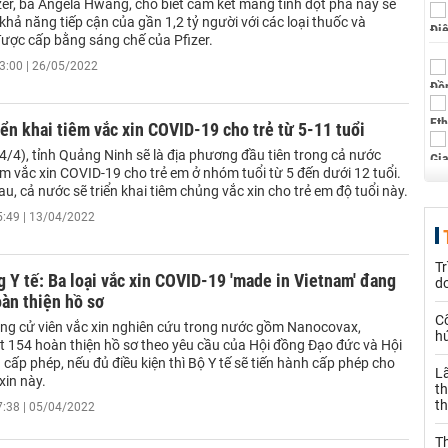
zer, bà Angela Hwang, cho biết cam kết mang tính đột phá này sẽ
hả năng tiếp cận của gần 1,2 tỷ người với các loại thuốc và
được cấp bằng sáng chế của Pfizer.
3:00 | 26/05/2022
iển khai tiêm vắc xin COVID-19 cho trẻ từ 5-11 tuổi
4/4), tỉnh Quảng Ninh sẽ là địa phương đầu tiên trong cả nước
iêm vắc xin COVID-19 cho trẻ em ở nhóm tuổi từ 5 đến dưới 12 tuổi.
u, cả nước sẽ triển khai tiêm chủng vắc xin cho trẻ em độ tuổi này.
5:49 | 13/04/2022
Tr
 Y tế: Ba loại vắc xin COVID-19 'made in Vietnam' đang
d
oàn thiện hồ sơ
C
ứng cử viên vắc xin nghiên cứu trong nước gồm Nanocovax,
h
ct 154 hoàn thiện hồ sơ theo yêu cầu của Hội đồng Đạo đức và Hội
cấp phép, nếu đủ điều kiện thì Bộ Y tế sẽ tiến hành cấp phép cho
L
xin này.
th
t
7:38 | 05/04/2022
T