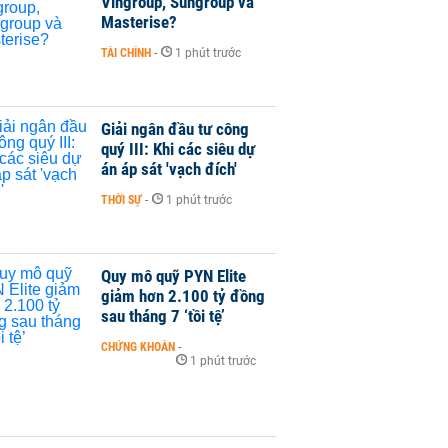
Vingroup, Sungroup và
Masterise?
TÀI CHÍNH
-
1 phút trước
Giải ngân đầu tư công
quý III: Khi các siêu dự
án áp sát 'vạch đích'
THỜI SỰ
-
1 phút trước
Quy mô quỹ PYN Elite
giảm hơn 2.100 tỷ đồng
sau tháng 7 ‘tồi tệ’
CHỨNG KHOÁN
-
1 phút trước