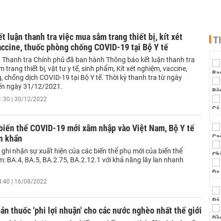
t luận thanh tra việc mua sắm trang thiết bị, kít xét
T
ccine, thuốc phòng chống COVID-19 tại Bộ Y tế
 Thanh tra Chính phủ đã ban hành Thông báo kết luận thanh tra
 trang thiết bị, vật tư y tế, sinh phẩm, Kít xét nghiệm, vaccine,
 chống dịch COVID-19 tại Bộ Y tế. Thời kỳ thanh tra từ ngày
ến ngày 31/12/2021.
1:30 | 30/12/2022
biến thể COVID-19 mới xâm nhập vào Việt Nam, Bộ Y tế
n khẩn
ghi nhận sự xuất hiện của các biến thể phụ mới của biến thể
: BA.4, BA.5, BA.2.75, BA.2.12.1 với khả năng lây lan nhanh
4:40 | 16/08/2022
bán thuốc 'phi lợi nhuận' cho các nước nghèo nhất thế giới