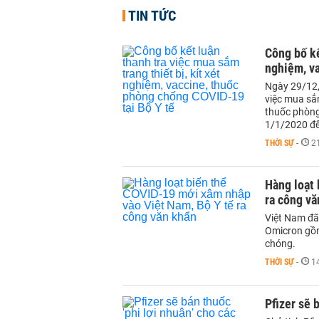
TIN TỨC
Công bố kế
nghiệm, va
Ngày 29/12,
việc mua sắm
thuốc phòng,
1/1/2020 đ
THỜI SỰ
-
2
Hàng loạt 
ra công vă
Việt Nam đã 
Omicron gồm
chóng.
THỜI SỰ
-
1
Pfizer sẽ 