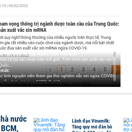
2:19 | 05/02/2022
ham vọng thống trị ngành dược toàn cầu của Trung Quốc:
sản xuất vắc xin mRNA
ới suy nghĩ thông thường của nhiều người, trên thực tế, Trung
m gia rất nhiều vào cuộc chơi của ngành dược, mà nổi bật nhất
cuộc đua sản xuất vắc xin mRNA ngừa COVID-19.
i Việt Nam và Các Nước Trên Thế Giới
4:00 | 31/01/2022
vid-19 tại các nước trên thế giới. Tình hình sản xuất vắc xin ở
Quốc,..
1
2
3
4
5
nhất:
c tình nguyện viên tham gia thử nghiệm vắc xin ngừa COVID-
miễn dịch với virus SARS-CoV-2.
tình nguyện viên có phản ứng miễn dịch rõ ràng sau khi tiêm
ộ Quốc phòng Nga đưa tin.
g bên trong cơ thể sống nhằm mục đích chống lại các yếu tố
h nguyện viên đã được kiểm tra y tế lần cuối vào đầu ngày 3/8
Nhà nước
ủa Bộ Quốc phòng Nga. Tham gia quá trình này còn có Trung
Lãnh đạo Vinamilk:
Quốc gia Nga.
, BCM,
Tăng quy mô đàn bò
iên, các tình nguyện viên đã quay lại bệnh viện và trải qua