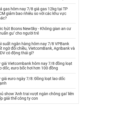
Palladium
Phân bón
á gas hôm nay 7/8 giá gas 12kg tại TP
Rau - Củ -Quả
Sắt thép
CM giảm bao nhiêu so với các khu vực
hác?
Sữa
ức hút Bcons NewSky - Không gian an cư
huẩn gu’ cho người trẻ
Than
Thức ăn chăn nuôi
ãi suất ngân hàng hôm nay 7/8 VPBank
t ngờ đổi chiều, VietcomBank, Agribank và
Thủy hải sản khác
Tôm
DV có động thái gì?
Vàng
ỷ giá Vietcombank hôm nay 7/8 đồng loạt
o dốc, euro bốc hơi hơn 100 đồng
VLXD khác
Xăng dầu
 giá euro ngày 7/8: Đồng loạt lao dốc
ạnh
Xi măng - Clynker
ủ show 'Anh trai vượt ngàn chông gai' liên
ếp giải thế công ty con