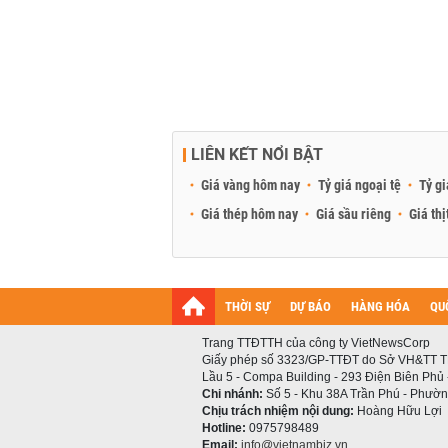
LIÊN KẾT NỔI BẬT
Giá vàng hôm nay
Tỷ giá ngoại tệ
Tỷ gi
Giá thép hôm nay
Giá sầu riêng
Giá thị
THỜI SỰ
DỰ BÁO
HÀNG HÓA
QU
Trang TTĐTTH của công ty VietNewsCorp
Giấy phép số 3323/GP-TTĐT do Sở VH&TT T
Lầu 5 - Compa Building - 293 Điện Biên Phủ
Chi nhánh:
Số 5 - Khu 38A Trần Phú - Phường
Chịu trách nhiệm nội dung:
Hoàng Hữu Lợi
Hotline:
0975798489
Email:
info@vietnambiz.vn