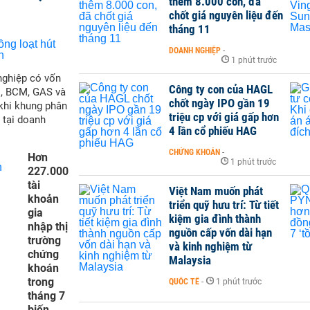
thêm 8.000 con, đã
a chuyên sâu.
chốt giá nguyên liệu đến
iện có cho thấy mức độ an toàn và khả năng dung nạp tốt của
tháng 11
ikova cho biết đây là một trong hai loại vắc xin ngừa COVID-
DOANH NGHIỆP
-
1 phút trước
dự kiến diễn ra trong tháng 8 và sản xuất có thể bắt đầu từ
nghiệp có vốn
Công ty con của HAGL
M, BCM, GAS và
chốt ngày IPO gần 19
iên cứu Virus học và Công nghệ Sinh học Vektor của Nga phát
 khi khung phân
triệu cp với giá gấp hơn
9 và bắt đầu sản xuất hàng loạt từ tháng 10, Phó Thủ tướng
 tại doanh
4 lần cổ phiếu HAG
Murashko cho biết Nga đang chuẩn bị cho một chiến dịch tiêm
CHỨNG KHOÁN
-
Hơn
1 phút trước
227.000
 tính đến chiều ngày 4/8, Nga đã công bố 859.762 ca dương
tài
Việt Nam muốn phát
khoản
triển quỹ hưu trí: Từ tiết
gia
kiệm gia đình thành
nhập thị
nguồn cấp vốn dài hạn
trường
và kinh nghiệm từ
chứng
Malaysia
khoán
trong
QUỐC TẾ
-
1 phút trước
tháng 7
biến