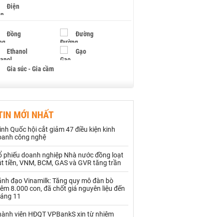
Điện
Đồng
Đường
Ethanol
Gạo
Gia súc - Gia cầm
Giấy
Gỗ
TIN MỚI NHẤT
Hạt điều
Hồ tiêu - Hạt tiêu
ình Quốc hội cắt giảm 47 điều kiện kinh
Khí đốt
oanh công nghệ
ổ phiếu doanh nghiệp Nhà nước đồng loạt
Kim loại khác
Mắc ca
út tiền, VNM, BCM, GAS và GVR tăng trần
Muối
Ngũ cốc
ãnh đạo Vinamilk: Tăng quy mô đàn bò
êm 8.000 con, đã chốt giá nguyên liệu đến
Nhựa - Hạt nhựa
háng 11
hành viên HĐQT VPBankS xin từ nhiệm