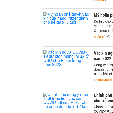
THỜI SỰ
-
2
Mỹ hoãn ph
Dữ liệu cho 
chủng Delta
Omicron xuấ
QUỐC TẾ
-
0
Vắc xin ng
năm 2022
Công ty dượ
doanh nghiệ
trong khi lợ
DOANH NGHIỆP
Chính phủ 
cho trẻ em
Chính phủ v
COVID-19 của