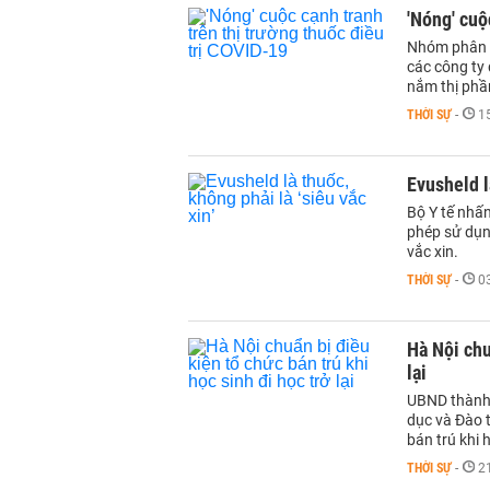
'Nóng' cuộ
Nhóm phân t
các công ty 
nắm thị phầ
THỜI SỰ
-
1
Evusheld l
Bộ Y tế nhấn
phép sử dụn
vắc xin.
THỜI SỰ
-
0
Hà Nội chu
lại
UBND thành
dục và Đào t
bán trú khi h
THỜI SỰ
-
2