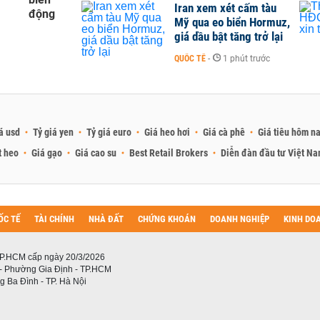
Iran xem xét cấm tàu
động
Mỹ qua eo biển Hormuz,
giá dầu bật tăng trở lại
QUỐC TẾ
-
1 phút trước
á usd
Tỷ giá yen
Tỷ giá euro
Giá heo hơi
Giá cà phê
Giá tiêu hôm n
t heo
Giá gạo
Giá cao su
Best Retail Brokers
Diễn đàn đầu tư Việt N
ỐC TẾ
TÀI CHÍNH
NHÀ ĐẤT
CHỨNG KHOÁN
DOANH NGHIỆP
KINH DO
P.HCM cấp ngày 20/3/2026
 - Phường Gia Định - TP.HCM
 Ba Đình - TP. Hà Nội