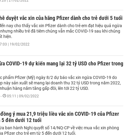
0:20 | 21/02/2022
ê duyệt vắc xin của hãng Pfizer dành cho trẻ dưới 5 tuổi
đến nay cho thấy vắc xin Pfizer dành cho trẻ em đạt hiệu quả ngừa
 nhưng nhiều trẻ đã tiêm chủng vẫn mắc COVID-19 sau khi chủng
t hiện.
7:03 | 19/02/2022
ừa COVID-19 dự kiến mang lại 32 tỷ USD cho Pfizer trong
c phẩm Pfizer (Mỹ) ngày 8/2 dự báo vắc xin ngừa COVID-19 do
p này sản xuất sẽ mang lại doanh thu 32 tỷ USD trong năm 2022,
i nhuận hàng năm tăng gấp đôi, lên tới 22 tỷ USD.
-
05:11 | 09/02/2022
đồng ý mua 21,9 triệu liều vắc xin COVID-19 của Pfizer
 5 đến dưới 12 tuổi
ừa ban hành Nghị quyết số 14/NQ-CP về việc mua vắc xin phòng
 Pfizer cho trẻ em từ 5 đến dưới 12 tuổi.