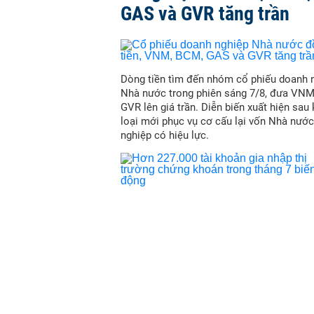
một cuộc kiểm tra cùng chẩn đoán y kho
GAS và GVR tăng trần
Theo kênh truyền hình Zvezda, dữ liệu h
vắc xin.
Hôm 29/7, Phó Thủ tướng Nga Tatyana Gol
19 "hứa hẹn nhất của Nga".
Bà Golikova cho hay việc đăng kí vắc xin 
Dòng tiền tìm đến nhóm cổ phiếu doanh 
tháng 9.
Nhà nước trong phiên sáng 7/8, đưa VN
Loại vắc xin còn lại - do Trung tâm Ngh
GVR lên giá trần. Diễn biến xuất hiện sau
triển, được cho là sẽ đăng kí vào tháng 
loại mới phục vụ cơ cấu lại vốn Nhà nước
Golikova cho hay.
nghiệp có hiệu lực.
Hôm 1/8, Bộ trưởng Bộ Y tế Nga Mikhail 
chủng hàng loạt vào tháng 10.
Theo cập nhật từ Đại học Johns Hopkins
tính với COVID-19 và 14.327 ca tử vong.