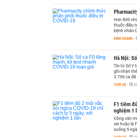
Pharmacity
Hơn 800 nhà
thuốc điều t
bệnh nhân 
KINH DOANH
-
Hà Nội: Số
Tin từ Sở Y 
ghi nhận th
3.790 ca đã 
THỜI SỰ
-
2
F1 tiêm đủ
nghiệm 1 
Công văn mới
xin hoặc là 
xuống 5 ngà