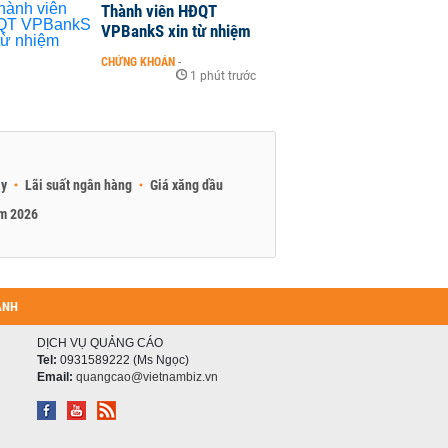
Thành viên HĐQT
VPBankS xin từ nhiệm
CHỨNG KHOÁN
-
1 phút trước
ay
Lãi suất ngân hàng
Giá xăng dầu
am 2026
ANH
DỊCH VỤ QUẢNG CÁO
Tel:
0931589222 (Ms Ngọc)
Email:
quangcao@vietnambiz.vn