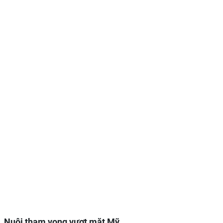
Nuôi tham vọng vượt mặt Mỹ