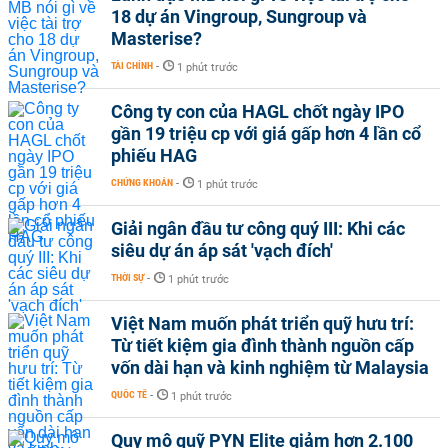
18 dự án Vingroup, Sungroup và
Masterise?
TÀI CHÍNH
-
1 phút trước
Công ty con của HAGL chốt ngày IPO
gần 19 triệu cp với giá gấp hơn 4 lần cổ
phiếu HAG
CHỨNG KHOÁN
-
1 phút trước
Giải ngân đầu tư công quý III: Khi các
siêu dự án áp sát 'vạch đích'
THỜI SỰ
-
1 phút trước
Việt Nam muốn phát triển quỹ hưu trí:
Từ tiết kiệm gia đình thành nguồn cấp
vốn dài hạn và kinh nghiệm từ Malaysia
QUỐC TẾ
-
1 phút trước
Quy mô quỹ PYN Elite giảm hơn 2.100