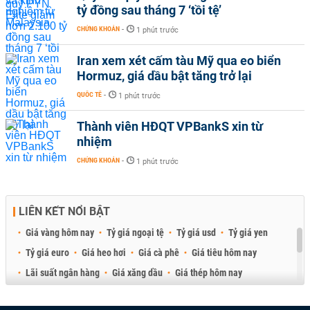
tỷ đồng sau tháng 7 ‘tồi tệ’
CHỨNG KHOÁN
-
1 phút trước
Iran xem xét cấm tàu Mỹ qua eo biển
Hormuz, giá dầu bật tăng trở lại
QUỐC TẾ
-
1 phút trước
Thành viên HĐQT VPBankS xin từ
nhiệm
CHỨNG KHOÁN
-
1 phút trước
LIÊN KẾT NỔI BẬT
Giá vàng hôm nay
Tỷ giá ngoại tệ
Tỷ giá usd
Tỷ giá yen
Tỷ giá euro
Giá heo hơi
Giá cà phê
Giá tiêu hôm nay
Lãi suất ngân hàng
Giá xăng dầu
Giá thép hôm nay
Giá sầu riêng
Giá thịt heo
Giá gạo
Giá cao su