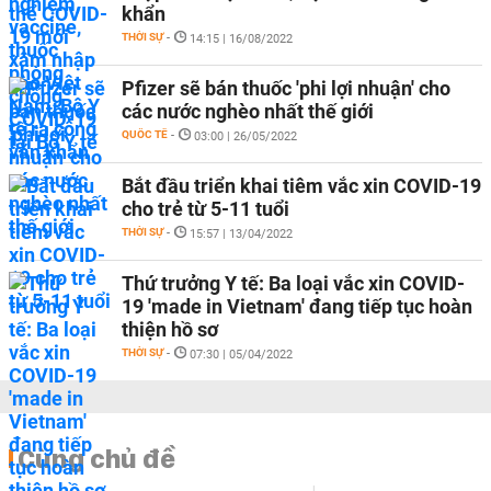
khẩn
THỜI SỰ
-
14:15 | 16/08/2022
Pfizer sẽ bán thuốc 'phi lợi nhuận' cho
các nước nghèo nhất thế giới
QUỐC TẾ
-
03:00 | 26/05/2022
Bắt đầu triển khai tiêm vắc xin COVID-19
cho trẻ từ 5-11 tuổi
THỜI SỰ
-
15:57 | 13/04/2022
Thứ trưởng Y tế: Ba loại vắc xin COVID-
19 'made in Vietnam' đang tiếp tục hoàn
thiện hồ sơ
THỜI SỰ
-
07:30 | 05/04/2022
Cùng chủ đề