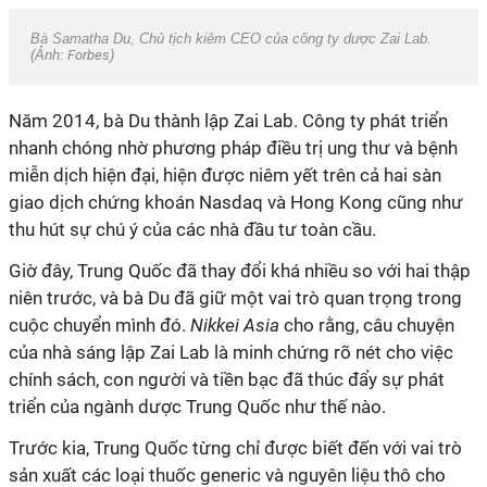
Bà Samatha Du, Chủ tịch kiêm CEO của công ty dược Zai Lab.
(Ảnh:
Forbes
)
Năm 2014, bà Du thành lập Zai Lab. Công ty phát triển
nhanh chóng nhờ phương pháp điều trị ung thư và bệnh
miễn dịch hiện đại, hiện được niêm yết trên cả hai sàn
giao dịch chứng khoán Nasdaq và Hong Kong cũng như
thu hút sự chú ý của các nhà đầu tư toàn cầu.
Giờ đây, Trung Quốc đã thay đổi khá nhiều so với hai thập
niên trước, và bà Du đã giữ một vai trò quan trọng trong
cuộc chuyển mình đó.
Nikkei Asia
cho rằng, câu chuyện
của nhà sáng lập Zai Lab là minh chứng rõ nét cho việc
chính sách, con người và tiền bạc đã thúc đẩy sự phát
triển của ngành dược Trung Quốc như thế nào.
Trước kia, Trung Quốc từng chỉ được biết đến với vai trò
sản xuất các loại thuốc generic và nguyên liệu thô cho