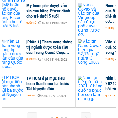
Nano Covax và vắc xin
T
h
của Vingroup sắp được
p
phê duyệt, đứng trước
c
cơ...
Q
THỜI SỰ
-
14:00 | 30/12/2021
ống
Vắc xin Nano Covax hiệu
K
quả 52,1%, ngăn ngừa tử
n
.
vong 100%
đ
N
THỜI SỰ
-
07:00 | 30/12/2021
T
Nhìn lại thế giới năm
c
2021: Chặng đường phục
hồi còn lắm chông gai
QUỐC TẾ
-
08:00 | 17/12/2021