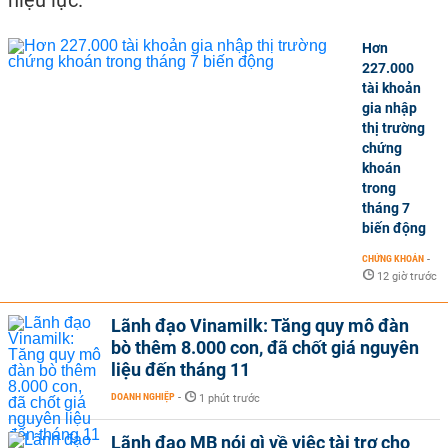
hiệu lực.
Hơn
227.000
tài khoản
gia nhập
thị trường
chứng
khoán
trong
tháng 7
biến động
CHỨNG KHOÁN
-
12 giờ trước
Lãnh đạo Vinamilk: Tăng quy mô đàn
bò thêm 8.000 con, đã chốt giá nguyên
liệu đến tháng 11
DOANH NGHIỆP
-
1 phút trước
Lãnh đạo MB nói gì về việc tài trợ cho