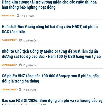
Hãng kim cương tài trợ vương miện cho các cuộc thi hoa
hậu thông báo ngừng hoạt động
KINH DOANH
-
17 giờ trước
Hoá chất Đức Giang công bố hai ứng viên HĐQT, cổ phiếu
DGC tăng trần
DOANH NGHIỆP
-
17 giờ trước
Khởi tố Chủ tịch Công ty Mekolor từng đề xuất làm dự án
đường sắt tốc độ cao Bắc - Nam 100 tỷ USD bằng vốn tự có
DOANH NGHIỆP
-
16 giờ trước
Cổ phiếu VNZ tăng gần 190.000 đồng/cp sau 5 phiên, gấp
đôi giá trong ba tháng
CHỨNG KHOÁN
-
17 giờ trước
Báo cáo F&B QI/2026: Biến động chi phí và xu hướng bảo vệ