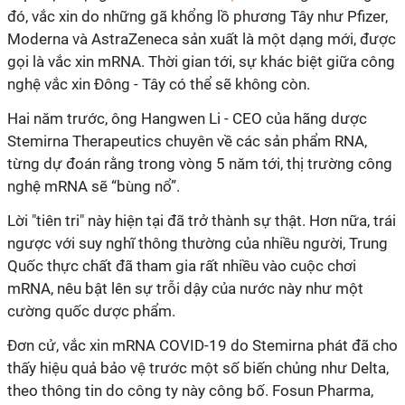
đó, vắc xin do những gã khổng lồ phương Tây như Pfizer,
Moderna và AstraZeneca sản xuất là một dạng mới, được
gọi là vắc xin mRNA. Thời gian tới, sự khác biệt giữa công
nghệ vắc xin Đông - Tây có thể sẽ không còn.
Hai năm trước, ông Hangwen Li - CEO của hãng dược
Stemirna Therapeutics chuyên về các sản phẩm RNA,
từng dự đoán rằng trong vòng 5 năm tới, thị trường công
nghệ mRNA sẽ “bùng nổ”.
Lời "tiên tri" này hiện tại đã trở thành sự thật. Hơn nữa, trái
ngược với suy nghĩ thông thường của nhiều người, Trung
Quốc thực chất đã tham gia rất nhiều vào cuộc chơi
mRNA, nêu bật lên sự trỗi dậy của nước này như một
cường quốc dược phẩm.
Đơn cử, vắc xin mRNA COVID-19 do Stemirna phát đã cho
thấy hiệu quả bảo vệ trước một số biến chủng như Delta,
theo thông tin do công ty này công bố. Fosun Pharma,