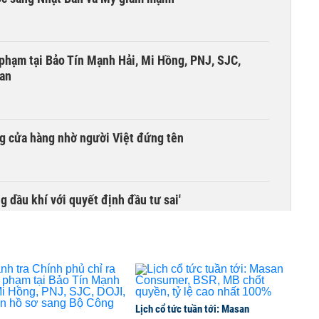
i phạm tại Bảo Tín Mạnh Hải, Mi Hồng, PNJ, SJC,
 an
g cửa hàng nhờ người Việt đứng tên
g dầu khí với quyết định đầu tư sai'
 độ hai dự án giao thông trọng điểm phía Nam Thủ đô
Lịch cổ tức tuần tới: Masan