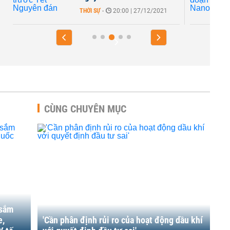
THỜI SỰ
-
20:00 | 27/12/2021
CÙNG CHUYÊN MỤC
 sắm
e,
'Cần phân định rủi ro của hoạt động dầu khí