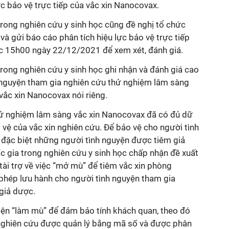
ực bảo vệ trực tiếp của
vắc xin
Nanocovax.
rong nghiên cứu y sinh học cũng đề nghị tổ chức
và gửi báo cáo phân tích hiệu lực bảo vệ trực tiếp
c 15h00 ngày 22/12/2021 để xem xét, đánh giá.
rong nghiên cứu y sinh học ghi nhận và đánh giá cao
 nguyện tham gia nghiên cứu thử nghiệm lâm sàng
vắc xin
Nanocovax nói riêng.
hử nghiệm lâm sàng
vắc xin
Nanocovax đã có đủ dữ
o vệ của
vắc xin
nghiên cứu. Để bảo vệ cho người tình
 đặc biệt những người tình nguyện được tiêm giả
 gia trong nghiên cứu y sinh học chấp nhận đề xuất
tài trợ về việc “mở mù” để tiêm
vắc xin
phòng
hép lưu hành cho người tình nguyện tham gia
giả dược.
iện “làm mù” để đảm bảo tính khách quan, theo đó
nghiên cứu được quản lý bằng mã số và được phân