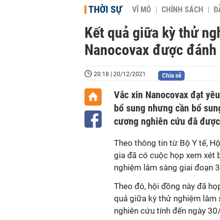
THỜI SỰ
VĨ MÔ
CHÍNH SÁCH
Đ
Kết quả giữa kỳ thử ng
Nanocovax được đánh g
20:18 | 20/12/2021
Chia sẻ
Vắc xin Nanocovax đạt yêu 
bổ sung nhưng cần bổ sun
cương nghiên cứu đã được
Theo thông tin từ Bộ Y tế, H
gia đã có cuộc họp xem xét 
nghiệm lâm sàng giai đoạn 
Theo đó, hội đồng này đã họp
quả giữa kỳ thử nghiệm lâm 
nghiên cứu tính đến ngày 3