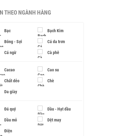
IN THEO NGÀNH HÀNG
Bạc
Bạch Kim
Bông - Sợi
Cá da trơn
Cá ngừ
Cà phê
Cacao
Cao su
Chất dẻo
Chè
Da giày
Đá quý
Dầu - Hạt dầu
Dầu mỏ
Dệt may
Điện