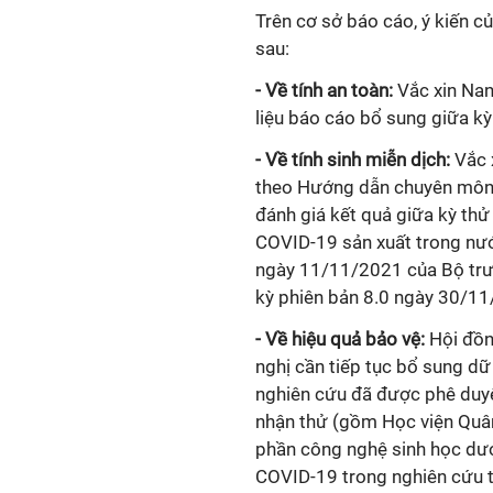
Trên cơ sở báo cáo, ý kiến c
sau:
- Về tính an toàn:
V
ắc xin
Nano
liệu báo cáo bổ sung giữa k
- Về tính sinh miễn dịch:
V
ắc 
theo Hướng dẫn chuyên môn v
đánh giá kết quả giữa kỳ th
COVID-19 sản xuất trong nư
ngày 11/11/2021 của Bộ trưở
kỳ phiên bản 8.0 ngày 30/11
- Về hiệu quả bảo vệ:
Hội đồn
nghị cần tiếp tục bổ sung d
nghiên cứu đã được phê duyệ
nhận thử (gồm Học viện Quân
phần công nghệ sinh học dư
COVID-19 trong nghiên cứu t