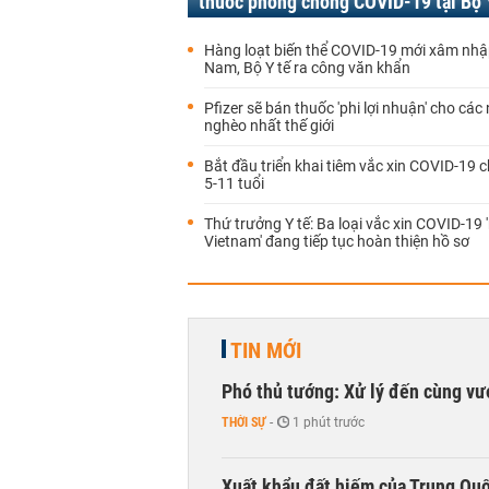
thuốc phòng chống COVID-19 tại Bộ 
Hàng loạt biến thể COVID-19 mới xâm nhậ
Nam, Bộ Y tế ra công văn khẩn
Pfizer sẽ bán thuốc 'phi lợi nhuận' cho các
nghèo nhất thế giới
Bắt đầu triển khai tiêm vắc xin COVID-19 c
5-11 tuổi
Thứ trưởng Y tế: Ba loại vắc xin COVID-19 
Vietnam' đang tiếp tục hoàn thiện hồ sơ
TIN MỚI
Phó thủ tướng: Xử lý đến cùng v
THỜI SỰ
-
1 phút trước
Xuất khẩu đất hiếm của Trung Qu