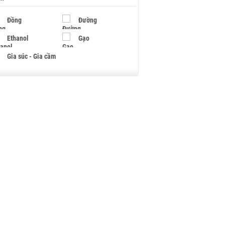
Đồng
Đường
Ethanol
Gạo
Gia súc - Gia cầm
Giấy
Gỗ
Hạt điều
Hồ tiêu - Hạt tiêu
Khí đốt
Kim loại khác
Mắc ca
Muối
Ngũ cốc
Nhựa - Hạt nhựa
Palladium
Phân bón