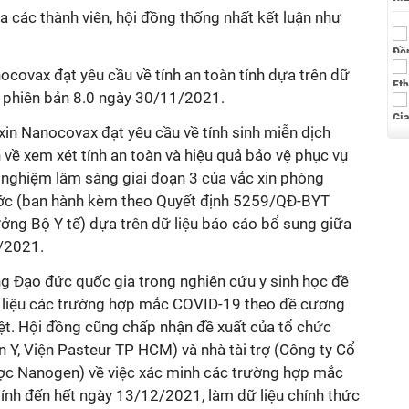
ủa các thành viên, hội đồng thống nhất kết luận như
covax đạt yêu cầu về tính an toàn tính dựa trên dữ
ỳ phiên bản 8.0 ngày 30/11/2021.
xin
Nanocovax đạt yêu cầu về tính sinh miễn dịch
ề xem xét tính an toàn và hiệu quả bảo vệ phục vụ
ử nghiệm lâm sàng giai đoạn 3 của
vắc xin
phòng
ớc (ban hành kèm theo Quyết định 5259/QĐ-BYT
ng Bộ Y tế) dựa trên dữ liệu báo cáo bổ sung giữa
/2021.
g Đạo đức quốc gia trong nghiên cứu y sinh học đề
ữ liệu các trường hợp mắc COVID-19 theo đề cương
t. Hội đồng cũng chấp nhận đề xuất của tổ chức
 Y, Viện Pasteur TP HCM) và nhà tài trợ (Công ty Cổ
ợc Nanogen) về việc xác minh các trường hợp mắc
ính đến hết ngày 13/12/2021, làm dữ liệu chính thức