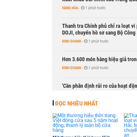
HÀNG HÓA
-
1 phút trước
Thanh tra Chính phủ chỉ ra loạt v
DOJI, chuyển hồ sơ sang Bộ Công
KINH DOANH
-
1 phút trước
Hơn 3.600 món hàng hiệu giả tron
KINH DOANH
-
1 phút trước
'Cần phân định rủi ro của hoạt độn
THỜI SỰ
-
1 phút trước
ĐỌC NHIỀU NHẤT
Bí thư Thành ủy Hà Nội thúc tiến
THỜI SỰ
-
1 phút trước