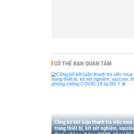
00 | 31/01/2022
THỜI SỰ
-
14:00 | 30/12/2021
CÓ THỂ BẠN QUAN TÂM
Công bố kết luận thanh tra việc mua
trang thiết bị, kít xét nghiệm, vaccin