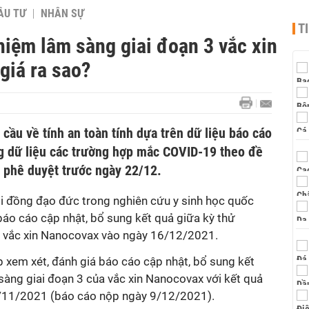
ẦU TƯ
NHÂN SỰ
T
hiệm lâm sàng giai đoạn 3 vắc xin
iá ra sao?
cầu về tính an toàn tính dựa trên dữ liệu báo cáo
g dữ liệu các trường hợp mắc COVID-19 theo đề
 phê duyệt trước ngày 22/12.
ội đồng đạo đức trong nghiên cứu y sinh học quốc
báo cáo cập nhật, bổ sung kết quả giữa kỳ thử
3 vắc xin Nanocovax vào ngày 16/12/2021.
 xem xét, đánh giá báo cáo cập nhật, bổ sung kết
sàng giai đoạn 3 của vắc xin Nanocovax với kết quả
0/11/2021 (báo cáo nộp ngày 9/12/2021).