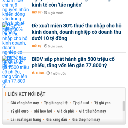
kinh tế còn 'tắc nghẽn'
THỜI SỰ
-
4 giờ trước
Đề xuất miễn 30% thuế thu nhập cho hộ
kinh doanh, doanh nghiệp có doanh thu
dưới 10 tỷ đồng
THỜI SỰ
-
5 giờ trước
BIDV sắp phát hành gần 500 triệu cổ
phiếu, tăng vốn lên gần 77.800 tỷ
TÀI CHÍNH
-
4 giờ trước
LIÊN KẾT NỔI BẬT
Giá vàng hôm nay
Tỷ giá ngoại tệ
Tỷ giá usd
Tỷ giá yen
Tỷ giá euro
Giá heo hơi
Giá cà phê
Giá tiêu hôm nay
Lãi suất ngân hàng
Giá xăng dầu
Giá thép hôm nay
Giá sầu riêng
Giá thịt heo
Giá gạo
Giá cao su