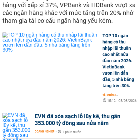
hàng với xấp xỉ 37%, VPBank và HDBank vượt xa
các ngân hàng khác với mức tăng trên 20% nhờ
tham gia tái cơ cấu ngân hàng yếu kém.
TOP 10 ngân
hàng có thu
nhập lãi thuần
cao nhất nửa
đầu năm 2026:
VietinBank
vươn lên dẫn
đầu, 5 nhà băng
tăng trên 30%
TÀI CHÍNH
-
15:12 | 05/08/2026
EVN đã xóa sạch lỗ lũy kế, thu gần
353.000 tỷ đồng sau nửa năm
DOANH NGHIỆP
-
1 phút trước