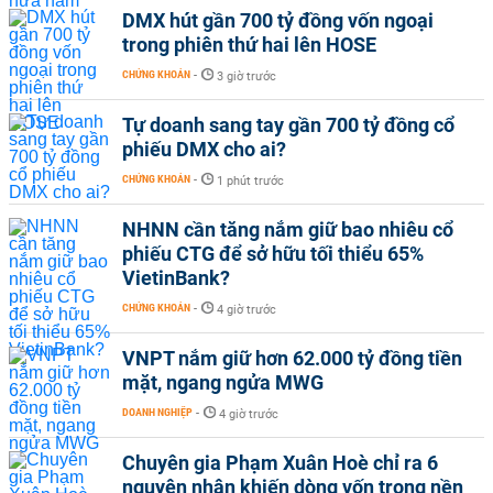
DMX hút gần 700 tỷ đồng vốn ngoại
trong phiên thứ hai lên HOSE
CHỨNG KHOÁN
-
3 giờ trước
Tự doanh sang tay gần 700 tỷ đồng cổ
phiếu DMX cho ai?
CHỨNG KHOÁN
-
1 phút trước
NHNN cần tăng nắm giữ bao nhiêu cổ
phiếu CTG để sở hữu tối thiểu 65%
VietinBank?
CHỨNG KHOÁN
-
4 giờ trước
VNPT nắm giữ hơn 62.000 tỷ đồng tiền
mặt, ngang ngửa MWG
DOANH NGHIỆP
-
4 giờ trước
Chuyên gia Phạm Xuân Hoè chỉ ra 6
nguyên nhân khiến dòng vốn trong nền