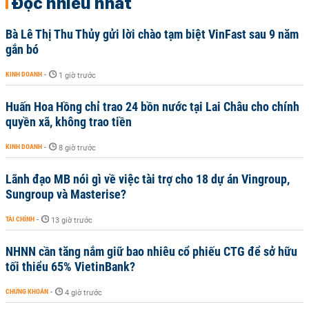
Đọc nhiều nhất
Bà Lê Thị Thu Thủy gửi lời chào tạm biệt VinFast sau 9 năm
gắn bó
KINH DOANH
-
1 giờ trước
Huấn Hoa Hồng chỉ trao 24 bồn nước tại Lai Châu cho chính
quyền xã, không trao tiền
KINH DOANH
-
8 giờ trước
Lãnh đạo MB nói gì về việc tài trợ cho 18 dự án Vingroup,
Sungroup và Masterise?
TÀI CHÍNH
-
13 giờ trước
NHNN cần tăng nắm giữ bao nhiêu cổ phiếu CTG để sở hữu
tối thiểu 65% VietinBank?
CHỨNG KHOÁN
-
4 giờ trước