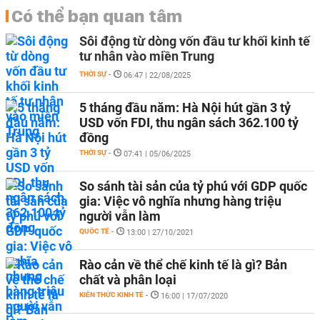
Có thể bạn quan tâm
Sôi động từ dòng vốn đầu tư khối kinh tế
tư nhân vào miền Trung
THỜI SỰ
-
06:47 | 22/08/2025
5 tháng đầu năm: Hà Nội hút gần 3 tỷ
USD vốn FDI, thu ngân sách 362.100 tỷ
đồng
THỜI SỰ
-
07:41 | 05/06/2025
So sánh tài sản của tỷ phú với GDP quốc
gia: Việc vô nghĩa nhưng hàng triệu
người vẫn làm
QUỐC TẾ
-
13:00 | 27/10/2021
Rào cản về thể chế kinh tế là gì? Bản
chất và phân loại
KIẾN THỨC KINH TẾ
-
16:00 | 17/07/2020