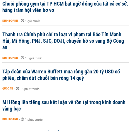
Chuỗi phòng gym tại TP HCM bất ngờ đóng cửa tất cả cơ sở,
hàng trăm hội viên bơ vơ
KINH DOANH
-
1 giờ trước
Thanh tra Chính phủ chỉ ra loạt vi phạm tại Bảo Tín Mạnh
Hải, Mi Hồng, PNJ, SJC, DOJI, chuyển hồ sơ sang Bộ Công
an
KINH DOANH
-
13 giờ trước
Tập đoàn của Warren Buffett mua ròng gần 20 tỷ USD cổ
phiếu, chấm dứt chuỗi bán ròng 14 quý
QUỐC TẾ
-
16 phút trước
Mi Hồng lên tiếng sau kết luận về tồn tại trong kinh doanh
vàng bạc
KINH DOANH
-
1 phút trước