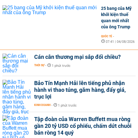
25 bang của Mỹ
khởi kiện thuế
quan mới nhất
của ông Trump
QUỐC TẾ
-
07:41 | 04/08/2026
Cán cân thương mại sắp đổi chiều?
THỜI SỰ
-
1 phút trước
Bảo Tín Mạnh Hải lên tiếng phủ nhận
hành vi thao túng, găm hàng, đẩy giá,
trục lợi
KINH DOANH
-
1 phút trước
Tập đoàn của Warren Buffett mua ròng
gần 20 tỷ USD cổ phiếu, chấm dứt chuỗi
bán ròng 14 quý