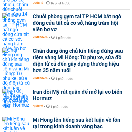
QUỐC TẾ
-
16 phút trước
Chuỗi phòng gym tại TP HCM bất ngờ
đóng cửa tất cả cơ sở, hàng trăm hội
viên bơ vơ
KINH DOANH
-
1 giờ trước
Chân dung ông chủ kín tiếng đứng sau
tiệm vàng Mi Hồng: Từ phụ xe, sửa đồ
điện tử cũ đến gây dựng thương hiệu
hơn 35 năm tuổi
KINH DOANH
-
1 phút trước
Iran đòi Mỹ rút quân để mở lại eo biển
Hormuz
QUỐC TẾ
-
1 phút trước
Mi Hồng lên tiếng sau kết luận về tồn
tại trong kinh doanh vàng bạc