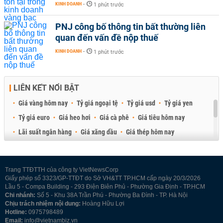
KINH DOANH
-
1 phút trước
PNJ công bố thông tin bất thường liên
quan đến vấn đề nộp thuế
KINH DOANH
-
1 phút trước
LIÊN KẾT NỔI BẬT
Giá vàng hôm nay
Tỷ giá ngoại tệ
Tỷ giá usd
Tỷ giá yen
Tỷ giá euro
Giá heo hơi
Giá cà phê
Giá tiêu hôm nay
Lãi suất ngân hàng
Giá xăng dầu
Giá thép hôm nay
Giá sầu riêng
Giá thịt heo
Giá gạo
Giá cao su
Best Retail Brokers
Diễn đàn đầu tư Việt Nam 2026
Trang TTĐTTH của công ty VietNewsCorp
Giấy phép số 3323/GP-TTĐT do Sở VH&TT TP.HCM cấp ngày 20/3/2026
Lầu 5 - Compa Building - 293 Điện Biên Phủ - Phường Gia Định - TP.HCM
Chi nhánh:
Số 5 - Khu 38A Trần Phú - Phường Ba Đình - TP. Hà Nội
Chịu trách nhiệm nội dung:
Hoàng Hữu Lợi
Hotline:
0975798489
Email:
info@vietnambiz.vn