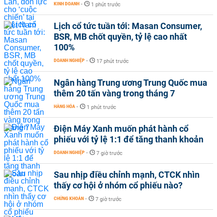
KINH DOANH
-
1 phút trước
Lịch cổ tức tuần tới: Masan Consumer,
BSR, MB chốt quyền, tỷ lệ cao nhất
100%
DOANH NGHIỆP
-
17 phút trước
Ngân hàng Trung ương Trung Quốc mua
thêm 20 tấn vàng trong tháng 7
HÀNG HÓA
-
1 phút trước
Điện Máy Xanh muốn phát hành cổ
phiếu với tỷ lệ 1:1 để tăng thanh khoản
DOANH NGHIỆP
-
7 giờ trước
Sau nhịp điều chỉnh mạnh, CTCK nhìn
thấy cơ hội ở nhóm cổ phiếu nào?
CHỨNG KHOÁN
-
7 giờ trước