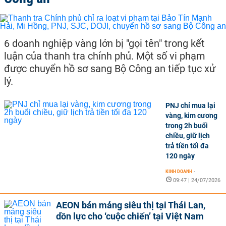
6 doanh nghiệp vàng lớn bị "gọi tên" trong kết
luận của thanh tra chính phủ. Một số vi phạm
được chuyển hồ sơ sang Bộ Công an tiếp tục xử
lý.
PNJ chỉ mua lại
vàng, kim cương
trong 2h buổi
chiều, giữ lịch
trả tiền tối đa
120 ngày
KINH DOANH
-
09:47 | 24/07/2026
AEON bán mảng siêu thị tại Thái Lan,
dồn lực cho ‘cuộc chiến’ tại Việt Nam