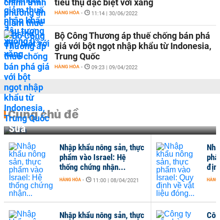
tiêu thụ đặc biệt với xăng
HÀNG HÓA
-
11:14 | 30/06/2022
Bộ Công Thương áp thuế chống bán phá
giá với bột ngọt nhập khẩu từ Indonesia,
Trung Quốc
HÀNG HÓA
-
09:23 | 09/04/2022
Cùng chủ đề
Sữa
Nhập khẩu nông sản, thực
Nhậ
phẩm vào Israel: Hệ
phẩ
thống chứng nhận...
định
HÀNG HÓA
-
HÀNG
11:00 | 08/04/2021
Nhập khẩu nông sản, thực
Côn