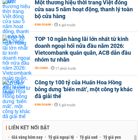
Một thương hiệu thời trang Việt đóng
cửa sau 5 năm hoạt động, thanh lý toàn
bộ cửa hàng
KINH DOANH
-
6 giờ trước
TOP 10 ngân hàng lãi lớn nhất từ kinh
doanh ngoại hối nửa đầu năm 2026:
Vietcombank quán quân, ACB dẫn đầu
nhóm tư nhân
TÀI CHÍNH
-
17 phút trước
Công ty 100 tỷ của Huấn Hoa Hồng
bỗng dưng ‘biến mất’, một công ty khác
đã giải thể
KINH DOANH
-
5 giờ trước
LIÊN KẾT NỔI BẬT
Giá vàng hôm nay
Tỷ giá ngoại tệ
Tỷ giá usd
Tỷ giá yen