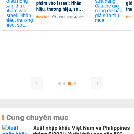
phẩm vào Israel: Nhãn
giớ
hiệu, thương hiệu, sở...
thu
HÀNG HÓA
-
HÀNG
21:00 | 03/04/2021
Cùng chuyên mục
Xuất nhập khẩu Việt Nam và Philippines