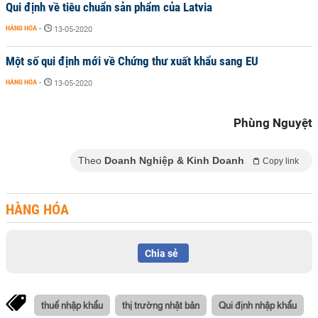
Qui định về tiêu chuẩn sản phẩm của Latvia
HÀNG HÓA
-
13-05-2020
Một số qui định mới về Chứng thư xuất khẩu sang EU
HÀNG HÓA
-
13-05-2020
Phùng Nguyệt
Theo
Doanh Nghiệp & Kinh Doanh
Copy link
HÀNG HÓA
Chia sẻ
thuế nhập khẩu
thị trường nhật bản
Qui định nhập khẩu