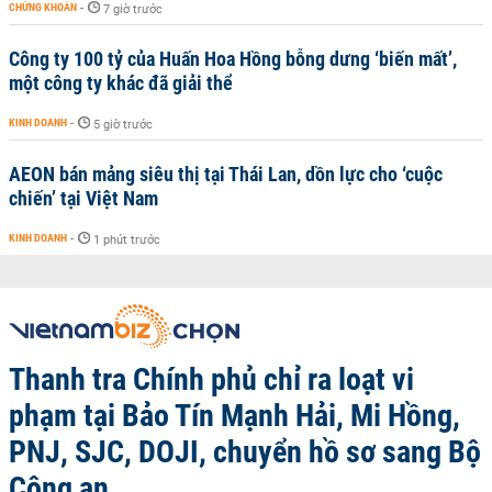
CHỨNG KHOÁN
-
7 giờ trước
Công ty 100 tỷ của Huấn Hoa Hồng bỗng dưng ‘biến mất’,
một công ty khác đã giải thể
KINH DOANH
-
5 giờ trước
AEON bán mảng siêu thị tại Thái Lan, dồn lực cho ‘cuộc
chiến’ tại Việt Nam
KINH DOANH
-
1 phút trước
Thanh tra Chính phủ chỉ ra loạt vi
phạm tại Bảo Tín Mạnh Hải, Mi Hồng,
PNJ, SJC, DOJI, chuyển hồ sơ sang Bộ
Công an