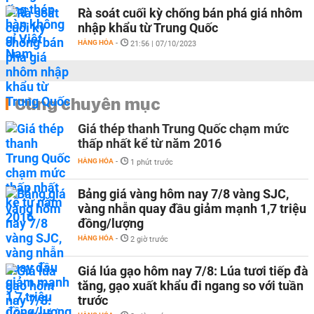
Rà soát cuối kỳ chống bán phá giá nhôm
nhập khẩu từ Trung Quốc
HÀNG HÓA
-
21:56 | 07/10/2023
Cùng chuyên mục
Giá thép thanh Trung Quốc chạm mức
thấp nhất kể từ năm 2016
HÀNG HÓA
-
1 phút trước
Bảng giá vàng hôm nay 7/8 vàng SJC,
vàng nhẫn quay đầu giảm mạnh 1,7 triệu
đồng/lượng
HÀNG HÓA
-
2 giờ trước
Giá lúa gạo hôm nay 7/8: Lúa tươi tiếp đà
tăng, gạo xuất khẩu đi ngang so với tuần
trước