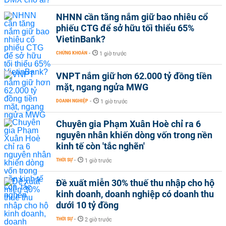
NHNN cần tăng nắm giữ bao nhiêu cổ
phiếu CTG để sở hữu tối thiểu 65%
VietinBank?
CHỨNG KHOÁN
-
1 giờ trước
VNPT nắm giữ hơn 62.000 tỷ đồng tiền
mặt, ngang ngửa MWG
DOANH NGHIỆP
-
1 giờ trước
Chuyên gia Phạm Xuân Hoè chỉ ra 6
nguyên nhân khiến dòng vốn trong nền
kinh tế còn 'tắc nghẽn'
THỜI SỰ
-
1 giờ trước
Đề xuất miễn 30% thuế thu nhập cho hộ
kinh doanh, doanh nghiệp có doanh thu
dưới 10 tỷ đồng
THỜI SỰ
-
2 giờ trước