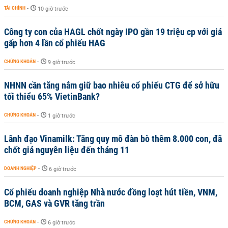
TÀI CHÍNH
-
10 giờ trước
Công ty con của HAGL chốt ngày IPO gần 19 triệu cp với giá
gấp hơn 4 lần cổ phiếu HAG
CHỨNG KHOÁN
-
9 giờ trước
NHNN cần tăng nắm giữ bao nhiêu cổ phiếu CTG để sở hữu
tối thiểu 65% VietinBank?
CHỨNG KHOÁN
-
1 giờ trước
Lãnh đạo Vinamilk: Tăng quy mô đàn bò thêm 8.000 con, đã
chốt giá nguyên liệu đến tháng 11
DOANH NGHIỆP
-
6 giờ trước
Cổ phiếu doanh nghiệp Nhà nước đồng loạt hút tiền, VNM,
BCM, GAS và GVR tăng trần
CHỨNG KHOÁN
-
6 giờ trước