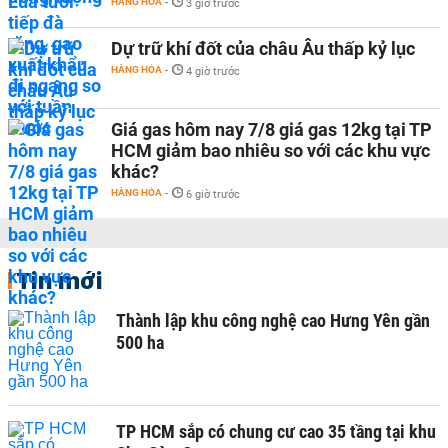
HÀNG HÓA
-
3 giờ trước
Dự trữ khí đốt của châu Âu thấp kỷ lục
HÀNG HÓA
-
4 giờ trước
Giá gas hôm nay 7/8 giá gas 12kg tại TP
HCM giảm bao nhiêu so với các khu vực
khác?
HÀNG HÓA
-
6 giờ trước
Tin mới
Thành lập khu công nghệ cao Hưng Yên gần
500 ha
TP HCM sắp có chung cư cao 35 tầng tại khu