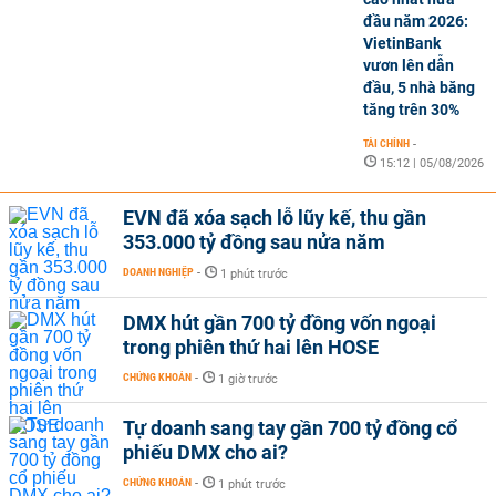
đầu năm 2026:
VietinBank
vươn lên dẫn
đầu, 5 nhà băng
tăng trên 30%
TÀI CHÍNH
-
15:12 | 05/08/2026
EVN đã xóa sạch lỗ lũy kế, thu gần
353.000 tỷ đồng sau nửa năm
DOANH NGHIỆP
-
1 phút trước
DMX hút gần 700 tỷ đồng vốn ngoại
trong phiên thứ hai lên HOSE
CHỨNG KHOÁN
-
1 giờ trước
Tự doanh sang tay gần 700 tỷ đồng cổ
phiếu DMX cho ai?
CHỨNG KHOÁN
-
1 phút trước