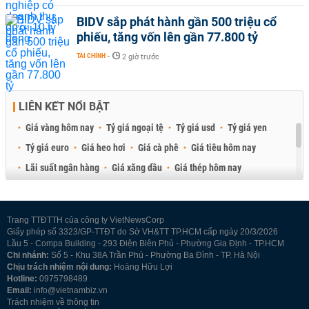
BIDV sắp phát hành gần 500 triệu cổ
phiếu, tăng vốn lên gần 77.800 tỷ
TÀI CHÍNH
-
2 giờ trước
LIÊN KẾT NỔI BẬT
Giá vàng hôm nay
Tỷ giá ngoại tệ
Tỷ giá usd
Tỷ giá yen
Tỷ giá euro
Giá heo hơi
Giá cà phê
Giá tiêu hôm nay
Lãi suất ngân hàng
Giá xăng dầu
Giá thép hôm nay
Giá sầu riêng
Giá thịt heo
Giá gạo
Giá cao su
Best Retail Brokers
Diễn đàn đầu tư Việt Nam 2026
Trang TTĐTTH của công ty VietNewsCorp
Giấy phép số 3323/GP-TTĐT do Sở VH&TT TP.HCM cấp ngày 20/3/2026
Lầu 5 - Compa Building - 293 Điện Biên Phủ - Phường Gia Định - TP.HCM
Chi nhánh:
Số 5 - Khu 38A Trần Phú - Phường Ba Đình - TP. Hà Nội
Chịu trách nhiệm nội dung:
Hoàng Hữu Lợi
Hotline:
0975798489
Email:
info@vietnambiz.vn
Trách nhiệm về thông tin