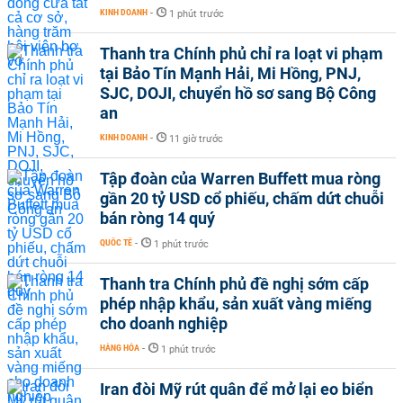
KINH DOANH
-
1 phút trước
Thanh tra Chính phủ chỉ ra loạt vi phạm
tại Bảo Tín Mạnh Hải, Mi Hồng, PNJ,
SJC, DOJI, chuyển hồ sơ sang Bộ Công
an
KINH DOANH
-
11 giờ trước
Tập đoàn của Warren Buffett mua ròng
gần 20 tỷ USD cổ phiếu, chấm dứt chuỗi
bán ròng 14 quý
QUỐC TẾ
-
1 phút trước
Thanh tra Chính phủ đề nghị sớm cấp
phép nhập khẩu, sản xuất vàng miếng
cho doanh nghiệp
HÀNG HÓA
-
1 phút trước
Iran đòi Mỹ rút quân để mở lại eo biển