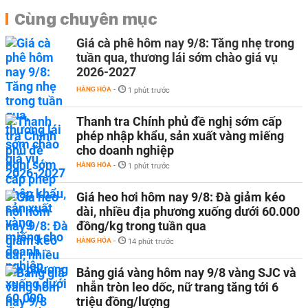
Cùng chuyên mục
Giá cà phê hôm nay 9/8: Tăng nhẹ trong
tuần qua, thương lái sớm chào giá vụ
2026-2027
HÀNG HÓA
-
1 phút trước
Thanh tra Chính phủ đề nghị sớm cấp
phép nhập khẩu, sản xuất vàng miếng
cho doanh nghiệp
HÀNG HÓA
-
1 phút trước
Giá heo hơi hôm nay 9/8: Đà giảm kéo
dài, nhiều địa phương xuống dưới 60.000
đồng/kg trong tuần qua
HÀNG HÓA
-
14 phút trước
Bảng giá vàng hôm nay 9/8 vàng SJC và
nhẫn tròn leo dốc, nữ trang tăng tới 6
triệu đồng/lượng