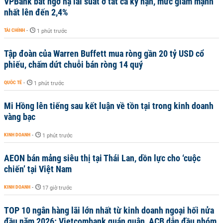
VPBank bất ngờ hạ lãi suất ở tất cả kỳ hạn, mức giảm mạnh
nhất lên đến 2,4%
TÀI CHÍNH
-
1 phút trước
Tập đoàn của Warren Buffett mua ròng gần 20 tỷ USD cổ
phiếu, chấm dứt chuỗi bán ròng 14 quý
QUỐC TẾ
-
1 phút trước
Mi Hồng lên tiếng sau kết luận về tồn tại trong kinh doanh
vàng bạc
KINH DOANH
-
1 phút trước
AEON bán mảng siêu thị tại Thái Lan, dồn lực cho ‘cuộc
chiến’ tại Việt Nam
KINH DOANH
-
17 giờ trước
TOP 10 ngân hàng lãi lớn nhất từ kinh doanh ngoại hối nửa
đầu năm 2026: Vietcombank quán quân, ACB dẫn đầu nhóm