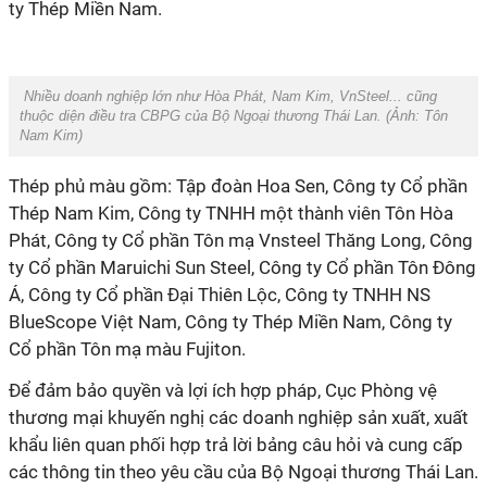
ty Thép Miền Nam.
Nhiều doanh nghiệp lớn như Hòa Phát, Nam Kim, VnSteel... cũng
thuộc diện điều tra CBPG của Bộ Ngoại thương Thái Lan. (Ảnh:
Tôn
Nam Kim
)
Thép phủ màu gồm: Tập đoàn Hoa Sen, Công ty Cổ phần
Thép Nam Kim, Công ty TNHH một thành viên Tôn Hòa
Phát, Công ty Cổ phần Tôn mạ Vnsteel Thăng Long, Công
ty Cổ phần Maruichi Sun Steel, Công ty Cổ phần Tôn Đông
Á, Công ty Cổ phần Đại Thiên Lộc, Công ty TNHH NS
BlueScope Việt Nam, Công ty Thép Miền Nam, Công ty
Cổ phần Tôn mạ màu Fujiton.
Để đảm bảo quyền và lợi ích hợp pháp, Cục Phòng vệ
thương mại khuyến nghị các doanh nghiệp sản xuất, xuất
khẩu liên quan phối hợp trả lời bảng câu hỏi và cung cấp
các thông tin theo yêu cầu của Bộ Ngoại thương Thái Lan.