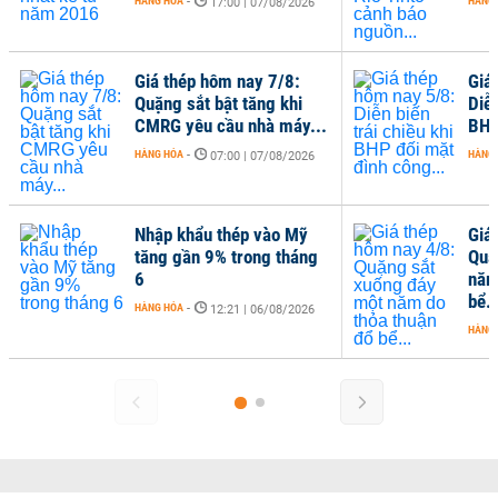
HÀNG HÓA
-
HÀNG
17:00 | 07/08/2026
Giá thép hôm nay 7/8:
Giá
Quặng sắt bật tăng khi
Diễn
CMRG yêu cầu nhà máy...
BHP
HÀNG HÓA
-
HÀNG
07:00 | 07/08/2026
Nhập khẩu thép vào Mỹ
Giá
tăng gần 9% trong tháng
Quặ
6
năm
bể..
HÀNG HÓA
-
12:21 | 06/08/2026
HÀNG