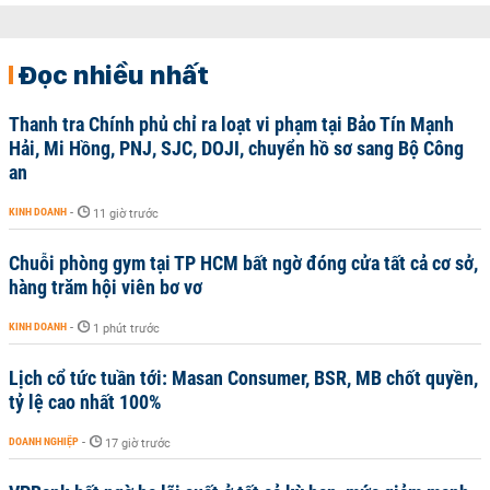
Đọc nhiều nhất
Thanh tra Chính phủ chỉ ra loạt vi phạm tại Bảo Tín Mạnh
Hải, Mi Hồng, PNJ, SJC, DOJI, chuyển hồ sơ sang Bộ Công
an
KINH DOANH
-
11 giờ trước
Chuỗi phòng gym tại TP HCM bất ngờ đóng cửa tất cả cơ sở,
hàng trăm hội viên bơ vơ
KINH DOANH
-
1 phút trước
Lịch cổ tức tuần tới: Masan Consumer, BSR, MB chốt quyền,
tỷ lệ cao nhất 100%
DOANH NGHIỆP
-
17 giờ trước