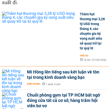
xuất đi.
Thâm hụt
thương mại 3,28
tỷ USD trong
tháng 4, các
chuyên gia kỳ
vọng xuất siêu
sẽ quay trở lại
từ quý III
THỜI SỰ
-
16:54 | 07/05/2026
Mi Hồng lên tiếng sau kết luận về tồn
tại trong kinh doanh vàng bạc
KINH DOANH
-
1 phút trước
Chuỗi phòng gym tại TP HCM bất ngờ
đóng cửa tất cả cơ sở, hàng trăm hội
viên bơ vơ