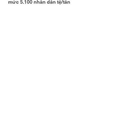
mức 5.100 nhân dân tệ/tấn