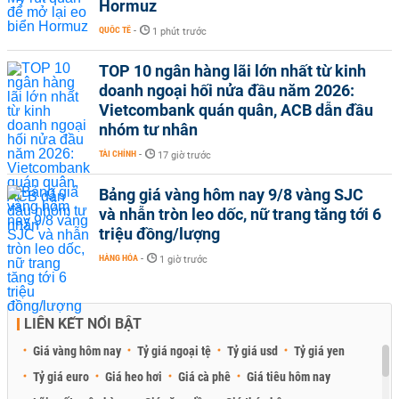
Hormuz
QUỐC TẾ
-
1 phút trước
TOP 10 ngân hàng lãi lớn nhất từ kinh
doanh ngoại hối nửa đầu năm 2026:
Vietcombank quán quân, ACB dẫn đầu
nhóm tư nhân
TÀI CHÍNH
-
17 giờ trước
Bảng giá vàng hôm nay 9/8 vàng SJC
và nhẫn tròn leo dốc, nữ trang tăng tới 6
triệu đồng/lượng
HÀNG HÓA
-
1 giờ trước
LIÊN KẾT NỔI BẬT
Giá vàng hôm nay
Tỷ giá ngoại tệ
Tỷ giá usd
Tỷ giá yen
Tỷ giá euro
Giá heo hơi
Giá cà phê
Giá tiêu hôm nay