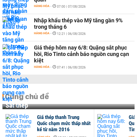
HÀNG HÓA
-
07:00 | 07/08/2026
Nhập khẩu thép vào Mỹ tăng gần 9%
trong tháng 6
HÀNG HÓA
-
12:21 | 06/08/2026
Giá thép hôm nay 6/8: Quặng sắt phục
hồi, Rio Tinto cảnh báo nguồn cung cạn
kiệt
HÀNG HÓA
-
07:41 | 06/08/2026
Cùng chủ đề
Sắt thép
Giá thép thanh Trung
Giá
Quốc chạm mức thấp nhất
Quặ
kể từ năm 2016
Tin