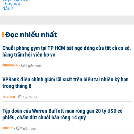
Đọc nhiều nhất
Chuỗi phòng gym tại TP HCM bất ngờ đóng cửa tất cả cơ sở,
hàng trăm hội viên bơ vơ
KINH DOANH
-
8 giờ trước
VPBank điều chỉnh giảm lãi suất trên biểu tại nhiều kỳ hạn
trong tháng 8
TÀI CHÍNH
-
7 giờ trước
Tập đoàn của Warren Buffett mua ròng gần 20 tỷ USD cổ
phiếu, chấm dứt chuỗi bán ròng 14 quý
QUỐC TẾ
-
7 giờ trước