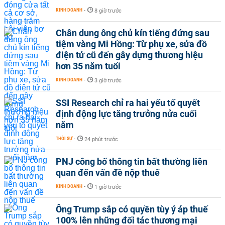
KINH DOANH
-
8 giờ trước
Chân dung ông chủ kín tiếng đứng sau
tiệm vàng Mi Hồng: Từ phụ xe, sửa đồ
điện tử cũ đến gây dựng thương hiệu
hơn 35 năm tuổi
KINH DOANH
-
3 giờ trước
SSI Research chỉ ra hai yếu tố quyết
định động lực tăng trưởng nửa cuối
năm
THỜI SỰ
-
24 phút trước
PNJ công bố thông tin bất thường liên
quan đến vấn đề nộp thuế
KINH DOANH
-
1 giờ trước
Ông Trump sắp có quyền tùy ý áp thuế
100% lên những đối tác thương mại