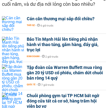
cuối năm, và dư địa nới lỏng còn bao nhiêu?
Cán cân thương mại sắp đổi chiều?
THỜI SỰ
-
6 giờ trước
Bảo Tín Mạnh Hải lên tiếng phủ nhận
hành vi thao túng, găm hàng, đẩy giá,
trục lợi
KINH DOANH
-
2 giờ trước
Tập đoàn của Warren Buffett mua ròng
gần 20 tỷ USD cổ phiếu, chấm dứt chuỗi
bán ròng 14 quý
QUỐC TẾ
-
7 giờ trước
Chuỗi phòng gym tại TP HCM bất ngờ
đóng cửa tất cả cơ sở, hàng trăm hội
viên bơ vơ