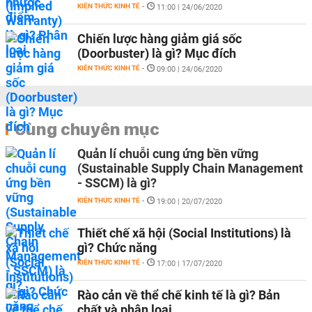
KIẾN THỨC KINH TẾ
-
11:00 | 24/06/2020
Chiến lược hàng giảm giá sốc
(Doorbuster) là gì? Mục đích
KIẾN THỨC KINH TẾ
-
09:00 | 24/06/2020
Cùng chuyên mục
Quản lí chuỗi cung ứng bền vững
(Sustainable Supply Chain Management
- SSCM) là gì?
KIẾN THỨC KINH TẾ
-
19:00 | 20/07/2020
Thiết chế xã hội (Social Institutions) là
gì? Chức năng
KIẾN THỨC KINH TẾ
-
17:00 | 17/07/2020
Rào cản về thể chế kinh tế là gì? Bản
chất và phân loại