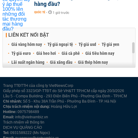
hàng đầu?
QUỐC TẾ
-
1 giờ trước
LIÊN KẾT NỔI BẬT
Giá vàng hôm nay
Tỷ giá ngoại tệ
Tỷ giá usd
Tỷ giá yen
Tỷ giá euro
Giá heo hơi
Giá cà phê
Giá tiêu hôm nay
Lãi suất ngân hàng
Giá xăng dầu
Giá thép hôm nay
Giá sầu riêng
Giá thịt heo
Giá gạo
Giá cao su
Best Retail Brokers
Diễn đàn đầu tư Việt Nam 2026
Trang TTĐTTH của công ty VietNewsCorp
Giấy phép số 3323/GP-TTĐT do Sở VH&TT TP.HCM cấp ngày 20/3/2026
Lầu 5 - Compa Building - 293 Điện Biên Phủ - Phường Gia Định - TP.HCM
Chi nhánh:
Số 5 - Khu 38A Trần Phú - Phường Ba Đình - TP. Hà Nội
Chịu trách nhiệm nội dung:
Hoàng Hữu Lợi
Hotline:
0975798489
Email:
info@vietnambiz.vn
Trách nhiệm về thông tin
DỊCH VỤ QUẢNG CÁO
Tel:
0931589222 (Ms Ngọc)