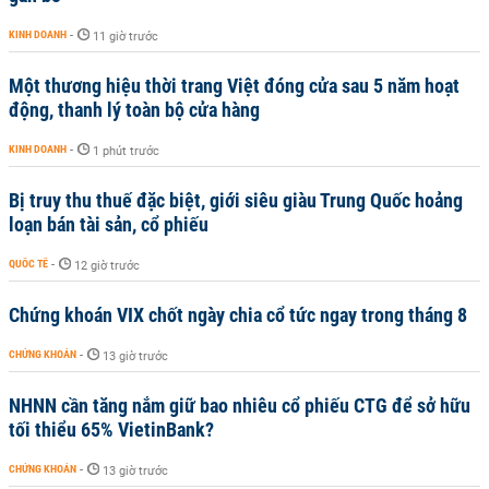
KINH DOANH
-
11 giờ trước
Một thương hiệu thời trang Việt đóng cửa sau 5 năm hoạt
động, thanh lý toàn bộ cửa hàng
KINH DOANH
-
1 phút trước
Bị truy thu thuế đặc biệt, giới siêu giàu Trung Quốc hoảng
loạn bán tài sản, cổ phiếu
QUỐC TẾ
-
12 giờ trước
Chứng khoán VIX chốt ngày chia cổ tức ngay trong tháng 8
CHỨNG KHOÁN
-
13 giờ trước
NHNN cần tăng nắm giữ bao nhiêu cổ phiếu CTG để sở hữu
tối thiểu 65% VietinBank?
CHỨNG KHOÁN
-
13 giờ trước