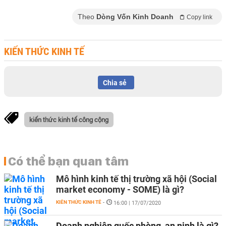
Theo
Dòng Vốn Kinh Doanh
Copy link
KIẾN THỨC KINH TẾ
Chia sẻ
kiến thức kinh tế công cộng
Có thể bạn quan tâm
Mô hình kinh tế thị trường xã hội (Social
market economy - SOME) là gì?
KIẾN THỨC KINH TẾ
-
16:00 | 17/07/2020
Doanh nghiệp quốc phòng, an ninh là gì?