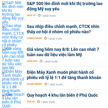
S&P 500 lên đỉnh mới khi thị trường lao
động Mỹ suy yếu
QUỐC TẾ
-
1 phút trước
Sau nhịp điều chỉnh mạnh, CTCK nhìn
thấy cơ hội ở nhóm cổ phiếu nào?
CHỨNG KHOÁN
-
1 phút trước
Giá vàng hôm nay 8/8: Lên cao nhất 7
tuần sau dữ liệu việc làm Mỹ
HÀNG HÓA
-
1 phút trước
Điện Máy Xanh muốn phát hành cổ
phiếu với tỷ lệ 1:1 để tăng thanh khoản
DOANH NGHIỆP
-
1 phút trước
Quy hoạch 4 khu lấn biển ở Phú Quốc
THỜI SỰ
-
1 phút trước