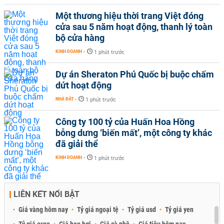
Một thương hiệu thời trang Việt đóng
cửa sau 5 năm hoạt động, thanh lý toàn
bộ cửa hàng
KINH DOANH
-
1 phút trước
Dự án Sheraton Phú Quốc bị buộc chấm
dứt hoạt động
NHÀ ĐẤT
-
1 phút trước
Công ty 100 tỷ của Huấn Hoa Hồng
bỗng dưng ‘biến mất’, một công ty khác
đã giải thể
KINH DOANH
-
1 phút trước
LIÊN KẾT NỔI BẬT
Giá vàng hôm nay
Tỷ giá ngoại tệ
Tỷ giá usd
Tỷ giá yen