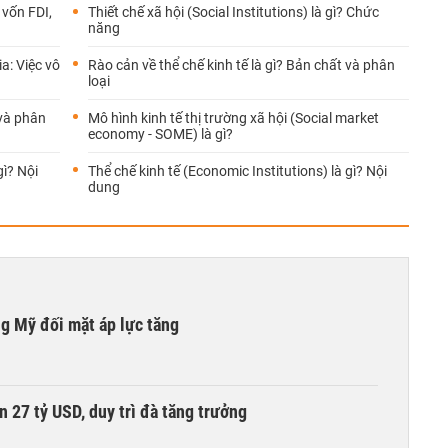
 vốn FDI,
Thiết chế xã hội (Social Institutions) là gì? Chức
năng
a: Việc vô
Rào cản về thể chế kinh tế là gì? Bản chất và phân
loại
 và phân
Mô hình kinh tế thị trường xã hội (Social market
economy - SOME) là gì?
gì? Nội
Thể chế kinh tế (Economic Institutions) là gì? Nội
dung
ng Mỹ đối mặt áp lực tăng
n 27 tỷ USD, duy trì đà tăng trưởng