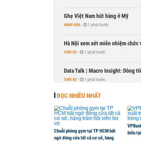
Ghẹ Việt Nam hút hàng ở Mỹ
HÀNG HÓA
-
1 phút trước
Hà Nội xem xét miễn nhiệm chức 
THỜI SỰ
-
1 phút trước
Data Talk | Macro Insight: Dòng t
THỜI SỰ
-
1 phút trước
ĐỌC NHIỀU NHẤT
Thanh tra Chính phủ đề nghị Hải P
NHÀ ĐẤT
-
1 phút trước
SSI Research chỉ ra hai yếu tố qu
VPBank 
Chuỗi phòng gym tại TP HCM bất
biểu tạ
THỜI SỰ
-
1 phút trước
ngờ đóng cửa tất cả cơ sở, hàng