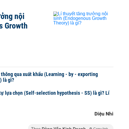
ưởng nội
s Growth
 thông qua xuất khẩu (Learning - by - exporting
 là gì?
tự lựa chọn (Self-selection hypothesis - SS) là gì? Lí
Diệu Nhi
Theo
Dòng Vốn Kinh Doanh