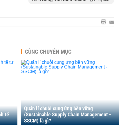
Copy link
CÙNG CHUYÊN MỤC
Quản lí chuỗi cung ứng bền vững
nh tế
(Sustainable Supply Chain Management -
SSCM) là gì?