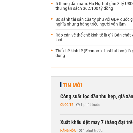
5 tháng đầu năm: Hà Nội hút gần 3 tỷ USD
thu ngân sách 362.100 tỷ đồng
So sánh tài sản của tỷ phú với GDP quốc gi
nghĩa nhưng hàng triệu người vẫn làm
Rào cản về thể chế kinh tế là gì? Bản chất
loại
Thể chế kinh tế (Economic Institutions) là 
dung
TIN MỚI
Công suất lọc dầu thu hẹp, giá xă
QUỐC TẾ
-
1 phút trước
Xuất khẩu dệt may 7 tháng đạt trê
HÀNG HÓA
-
1 phút trước