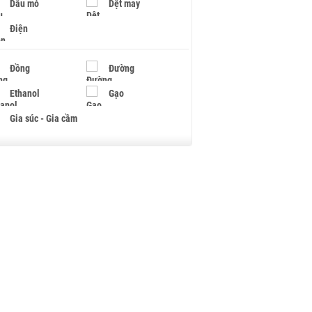
Dầu mỏ
Dệt may
Điện
Đồng
Đường
Ethanol
Gạo
Gia súc - Gia cầm
Giấy
Gỗ
Hạt điều
Hồ tiêu - Hạt tiêu
Khí đốt
Kim loại khác
Mắc ca
Muối
Ngũ cốc
Nhựa - Hạt nhựa