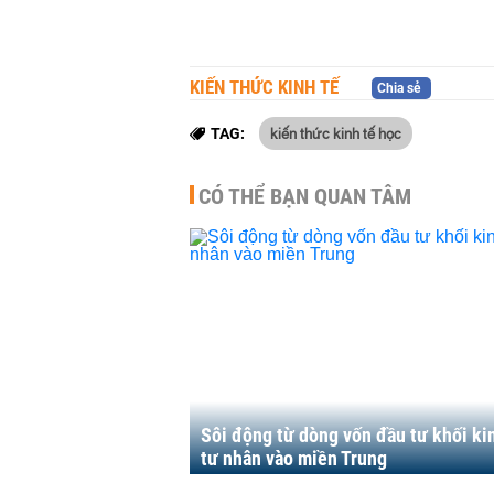
KIẾN THỨC KINH TẾ
Chia sẻ
kiến thức kinh tế học
TAG:
CÓ THỂ BẠN QUAN TÂM
Sôi động từ dòng vốn đầu tư khối ki
tư nhân vào miền Trung