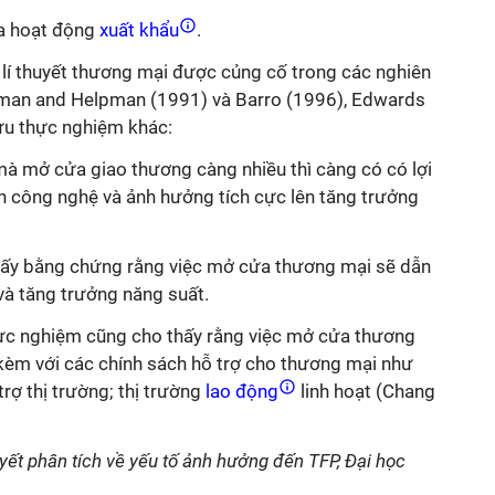
a hoạt động
xuất khẩu
.
l
í thuyết
thương mại được củng cố trong các nghiên
man and Helpman (1991) và Barro (1996), Edwards
cứu thực nghiệm khác:
mà mở cửa giao thương càng nhiều thì càng có có lợi
ch công nghệ và ảnh hưởng tích cực lên tăng trưởng
thấy bằng chứng rằng việc mở cửa thương mại sẽ dẫn
 và tăng trưởng năng suất.
hực nghiệm cũng cho thấy rằng việc mở cửa thương
đi kèm với các chính sách hỗ trợ cho thương mại như
trợ thị trường; thị trường
lao động
linh hoạt (Chang
uyết phân tích về yếu tố ảnh hưởng đến TFP, Đại học