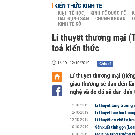
KIẾN THỨC KINH TẾ
KINH TẾ HỌC
KINH TẾ QUỐC TẾ
K
BẤT ĐỘNG SẢN
CHỨNG KHOÁN
Q
KINH TẾ SỐ
Lí thuyết thương mại (T
toả kiến thức
16:19 | 12/10/2019
Chia sẻ
Lí thuyết thương mại (tiến
giao thương sẽ dẫn đến là
nghệ và do đó sẽ dẫn đến 
Lí thuyết tăng trưởng 
12-10-2019
Lí thuyết học hỏi thông
12-10-2019
Lí thuyết cơ chế tự lựa
12-10-2019
Sản xuất tinh gọn (Lea
10-10-2019
Mô hình tăng trưởng ki
10-10-2019