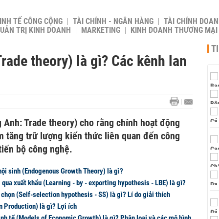
INH TẾ CÔNG CỘNG
TÀI CHÍNH - NGÂN HÀNG
TÀI CHÍNH DOAN
UẢN TRỊ KINH DOANH
MARKETING
KINH DOANH THƯƠNG MẠI
T
rade theory) là gì? Các kênh lan
g Anh: Trade theory) cho rằng chính hoạt động
m tăng trữ lượng kiến thức liên quan đến công
tiến bộ công nghệ.
nội sinh (Endogenous Growth Theory) là gì?
 qua xuất khẩu (Learning - by - exporting hypothesis - LBE) là gì?
 chọn (Self-selection hypothesis - SS) là gì? Lí do giải thích
n Production) là gì? Lợi ích
nh tế (Models of Economic Growth) là gì? Phân loại và các mô hình