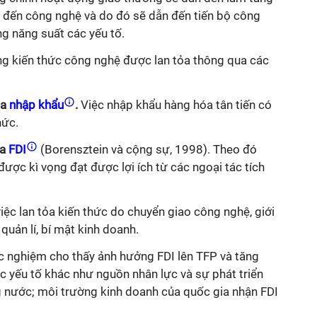
n đến công nghệ và do đó sẽ dẫn đến tiến bộ công
ng năng suất các yếu tố.
ợng kiến thức công nghệ được lan tỏa thông qua các
óa
nhập khẩu
.
Việc nhập khẩu hàng hóa tân tiến có
thức.
ua
FDI
(Borensztein và cộng sự, 1998). Theo đó
ược kì vọng đạt được lợi ích từ các ngoại tác tích
ệc lan tỏa kiến thức do chuyển giao công nghệ, giới
 quản lí, bí mật kinh doanh.
c nghiệm cho thấy ảnh hưởng FDI lên TFP và tăng
c yếu tố khác như nguồn nhân lực và sự phát triển
ng nước; môi trường kinh doanh của quốc gia nhận FDI
.