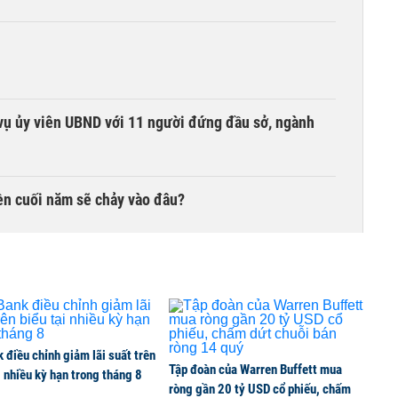
vụ ủy viên UBND với 11 người đứng đầu sở, ngành
iền cuối năm sẽ chảy vào đâu?
hòng xử lý 363 nhà, đất dôi dư
yết định động lực tăng trưởng nửa cuối năm
điều chỉnh giảm lãi suất trên
Tập đoàn của Warren Buffett mua
i nhiều kỳ hạn trong tháng 8
ròng gần 20 tỷ USD cổ phiếu, chấm