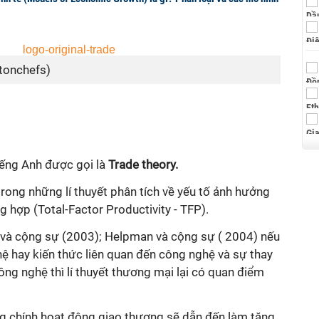
tonchefs)
iếng Anh được gọi là
Trade theory.
trong những lí thuyết phân tích về yếu tố ảnh hưởng
g hợp (Total-Factor Productivity - TFP).
 và cộng sự (2003); Helpman và cộng sự ( 2004) nếu
ệ hay kiến thức liên quan đến công nghệ và sự thay
ông nghệ thì l
í thuyết
thương mại lại có quan điểm
g chính hoạt động giao thương sẽ dẫn đến làm tăng