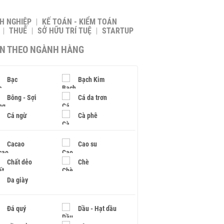
H NGHIỆP
KẾ TOÁN - KIỂM TOÁN
THUẾ
SỞ HỮU TRÍ TUỆ
STARTUP
IN THEO NGÀNH HÀNG
Bạc
Bạch Kim
Bông - Sợi
Cá da trơn
Cá ngừ
Cà phê
Cacao
Cao su
Chất dẻo
Chè
Da giày
Đá quý
Dầu - Hạt dầu