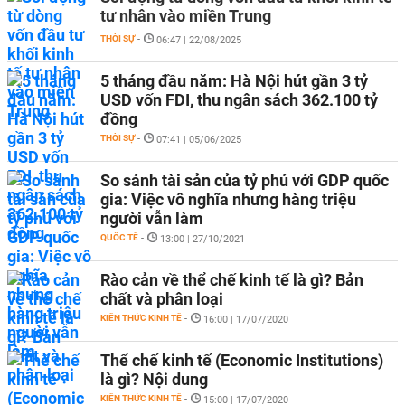
tư nhân vào miền Trung
THỜI SỰ
-
06:47 | 22/08/2025
5 tháng đầu năm: Hà Nội hút gần 3 tỷ
USD vốn FDI, thu ngân sách 362.100 tỷ
đồng
THỜI SỰ
-
07:41 | 05/06/2025
So sánh tài sản của tỷ phú với GDP quốc
gia: Việc vô nghĩa nhưng hàng triệu
người vẫn làm
QUỐC TẾ
-
13:00 | 27/10/2021
Rào cản về thể chế kinh tế là gì? Bản
chất và phân loại
KIẾN THỨC KINH TẾ
-
16:00 | 17/07/2020
Thể chế kinh tế (Economic Institutions)
là gì? Nội dung
KIẾN THỨC KINH TẾ
-
15:00 | 17/07/2020