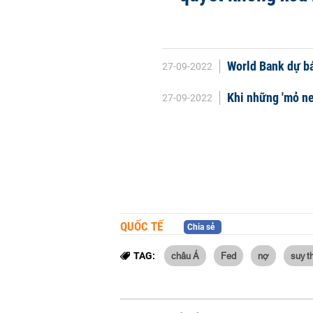
World Bank dự b
27-09-2022
Khi những 'mỏ neo
27-09-2022
QUỐC TẾ
Chia sẻ
châu Á
Fed
nợ
suy t
TAG: