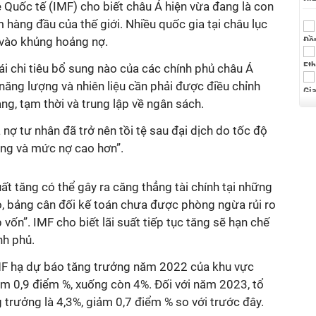
tệ Quốc tế (IMF) cho biết châu Á hiện vừa đang là con
m hàng đầu của thế giới. Nhiều quốc gia tại châu lục
 vào khủng hoảng nợ.
i chi tiêu bổ sung nào của các chính phủ châu Á
 năng lượng và nhiên liệu cần phải được điều chỉnh
ng, tạm thời và trung lập về ngân sách.
 nợ tư nhân đã trở nên tồi tệ sau đại dịch do tốc độ
ăng và mức nợ cao hơn”.
suất tăng có thể gây ra căng thẳng tài chính tại những
o, bảng cân đối kế toán chưa được phòng ngừa rủi ro
p vốn”. IMF cho biết lãi suất tiếp tục tăng sẽ hạn chế
nh phủ.
MF hạ dự báo tăng trưởng năm 2022 của khu vực
êm 0,9 điểm %, xuống còn 4%. Đối với năm 2023, tổ
g trưởng là 4,3%, giảm 0,7 điểm % so với trước đây.