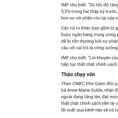
IMF cho biết: “Dù tốc độ tăn
5,5% trong hai thập kỷ trước
hơn so với phần còn lại của n
Các rủi ro khác bao gồm tỷ g
buộc ngân hàng trung ương ph
dễ bị tổn thương bởi sự phân 
cầu với vai trò là công xưởng 
IMF cho biết: “Lời khuyên củ
tiếp tục thắt chặt chính sách 
Tháo chạy vốn
Theo
CNBC
, Phó Giám đốc p
bà Anne-Marie Gulde, nhận đ
ngoài đang tăng lên, đạt mứ
thắt chặt chính sách tiền tệ
lãi suất qua kênh này sẽ có tá