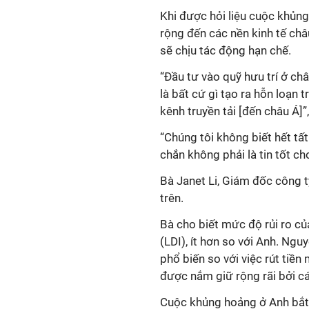
Khi được hỏi liệu cuộc khủng
rộng đến các nền kinh tế châ
sẽ chịu tác động hạn chế.
“Đầu tư vào quỹ hưu trí ở ch
là bất cứ gì tạo ra hỗn loạn t
kênh truyền tải [đến châu Á]”
“Chúng tôi không biết hết tấ
chắn không phải là tin tốt c
Bà Janet Li, Giám đốc công t
trên.
Bà cho biết mức độ rủi ro c
(LDI), ít hơn so với Anh. Ngu
phổ biến so với việc rút tiề
được nắm giữ rộng rãi bởi cá
Cuộc khủng hoảng ở Anh bắt n