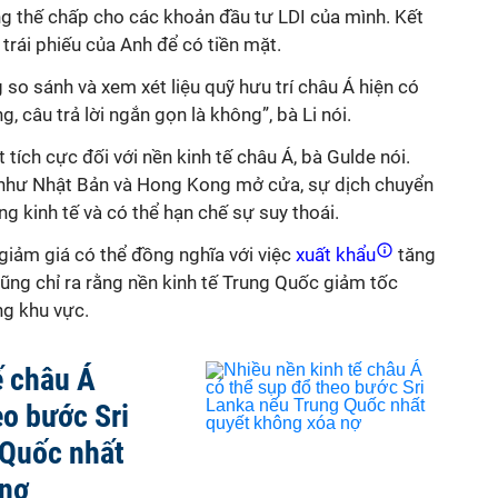
ng thế chấp cho các khoản đầu tư LDI của mình. Kết
 trái phiếu của Anh để có tiền mặt.
 so sánh và xem xét liệu quỹ hưu trí châu Á hiện có
, câu trả lời ngắn gọn là không”, bà Li nói.
tích cực đối với nền kinh tế châu Á, bà Gulde nói.
Á như Nhật Bản và Hong Kong mở cửa, sự dịch chuyển
ng kinh tế và có thể hạn chế sự suy thoái.
giảm giá có thể đồng nghĩa với việc
xuất khẩu
tăng
cũng chỉ ra rằng nền kinh tế Trung Quốc giảm tốc
ng khu vực.
ế châu Á
eo bước Sri
 Quốc nhất
 nợ