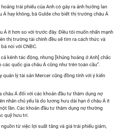
 hoảng trái phiếu của Anh có gây ra ảnh hưởng lan
u Á hay không, bà Gulde cho biết thị trường châu Á
âu Á ít hơn so với trước đây. Điều tôi muốn nhấn mạnh
rên thị trường tài chính đều sẽ tìm ra cách thức và
, bà nói với CNBC.
t cả kênh tác động, nhưng [khủng hoảng ở Anh] chắc
ho các quốc gia châu Á cũng như trên toàn cầu”.
y quản lý tài sản Mercer cũng đồng tính với ý kiến
ủa châu Á đối với các khoản đầu tư thâm dụng nợ
yên nhân chủ yếu là do lương hưu dài hạn ở châu Á ít
n một lần. Các khoản đầu tư thâm dụng nợ thường
c quỹ hưu trí.
guồn từ việc lợi suất tăng và giá trái phiếu giảm,