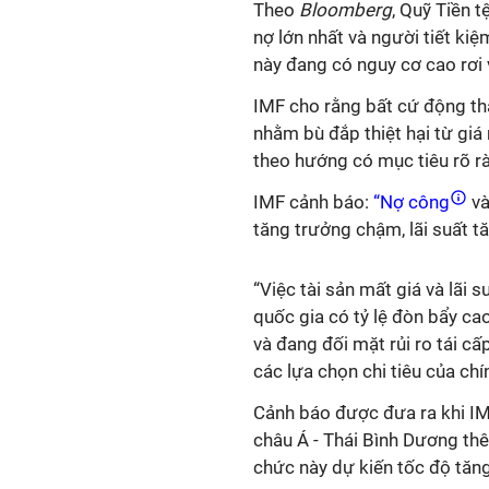
Theo
Bloomberg
, Quỹ Tiền 
nợ lớn nhất và người tiết kiệ
này đang có nguy cơ cao rơi
IMF cho rằng bất cứ động thá
nhằm bù đắp thiệt hại từ giá
theo hướng có mục tiêu rõ rà
IMF cảnh báo:
“Nợ công
và
tăng trưởng chậm, lãi suất t
“Việc tài sản mất giá và lãi 
quốc gia có tỷ lệ đòn bẩy ca
và đang đối mặt rủi ro tái cấ
các lựa chọn chi tiêu của chí
Cảnh báo được đưa ra khi I
châu Á - Thái Bình Dương th
chức này dự kiến ​​tốc độ tăn