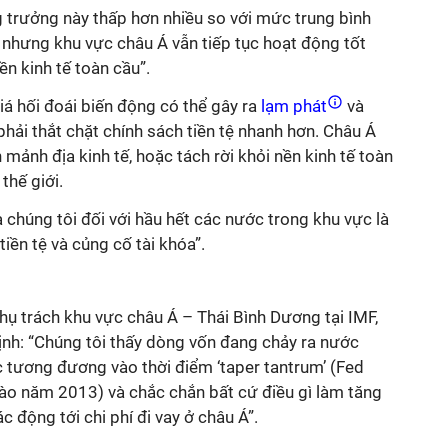
g trưởng này thấp hơn nhiều so với mức trung bình
, nhưng khu vực châu Á vẫn tiếp tục hoạt động tốt
ền kinh tế toàn cầu”.
iá hối đoái biến động có thể gây ra
lạm phát
và
ải thắt chặt chính sách tiền tệ nhanh hơn. Châu Á
mảnh địa kinh tế, hoặc tách rời khỏi nền kinh tế toàn
thế giới.
a chúng tôi đối với hầu hết các nước trong khu vực là
tiền tệ và củng cố tài khóa”.
hụ trách khu vực châu Á – Thái Bình Dương tại IMF,
ịnh: “Chúng tôi thấy dòng vốn đang chảy ra nước
c tương đương vào thời điểm ‘taper tantrum’ (Fed
 vào năm 2013) và chắc chắn bất cứ điều gì làm tăng
c động tới chi phí đi vay ở châu Á”.