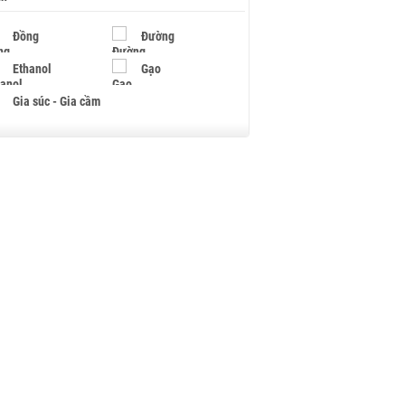
Đồng
Đường
Ethanol
Gạo
Gia súc - Gia cầm
Giấy
Gỗ
Hạt điều
Hồ tiêu - Hạt tiêu
Khí đốt
Kim loại khác
Mắc ca
Muối
Ngũ cốc
Nhựa - Hạt nhựa
Palladium
Phân bón