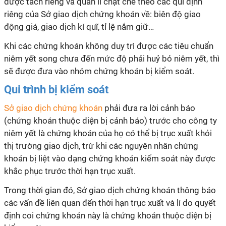
được tách riêng và quản lí chặt chẽ theo các qui định
riêng của Sở giao dịch chứng khoán về: biên độ giao
động giá, giao dịch kí quĩ, tỉ lệ nắm giữ…
Khi các chứng khoán không duy trì được các tiêu chuẩn
niêm yết song chưa đến mức độ phải huỷ bỏ niêm yết, thì
sẽ được đưa vào nhóm chứng khoán bị kiểm soát.
Qui trình bị kiểm soát
Sở giao dịch chứng khoán
phải đưa ra lời cảnh báo
(chứng khoán thuộc diện bị cảnh báo) trước cho công ty
niêm yết là chứng khoán của họ có thể bị trục xuất khỏi
thị trường giao dịch, trừ khi các nguyên nhân chứng
khoán bị liệt vào dạng chứng khoán kiểm soát này được
khắc phục trước thời hạn trục xuất.
Trong thời gian đó, Sở giao dịch chứng khoán thông báo
các vấn đề liên quan đến thời hạn trục xuất và lí do quyết
định coi chứng khoán này là chứng khoán thuộc diện bị