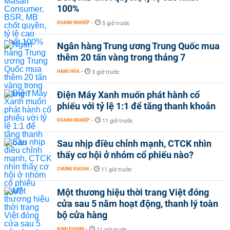
100%
DOANH NGHIỆP
-
5 giờ trước
Ngân hàng Trung ương Trung Quốc mua
thêm 20 tấn vàng trong tháng 7
HÀNG HÓA
-
3 giờ trước
Điện Máy Xanh muốn phát hành cổ
phiếu với tỷ lệ 1:1 để tăng thanh khoản
DOANH NGHIỆP
-
11 giờ trước
Sau nhịp điều chỉnh mạnh, CTCK nhìn
thấy cơ hội ở nhóm cổ phiếu nào?
CHỨNG KHOÁN
-
11 giờ trước
Một thương hiệu thời trang Việt đóng
cửa sau 5 năm hoạt động, thanh lý toàn
bộ cửa hàng
KINH DOANH
-
11 giờ trước