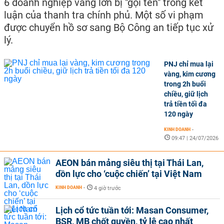
6 doanh nghiệp vàng lớn bị "gọi tên" trong kết
luận của thanh tra chính phủ. Một số vi phạm
được chuyển hồ sơ sang Bộ Công an tiếp tục xử
lý.
PNJ chỉ mua lại
vàng, kim cương
trong 2h buổi
chiều, giữ lịch
trả tiền tối đa
120 ngày
KINH DOANH
-
09:47 | 24/07/2026
AEON bán mảng siêu thị tại Thái Lan,
dồn lực cho ‘cuộc chiến’ tại Việt Nam
KINH DOANH
-
4 giờ trước
Lịch cổ tức tuần tới: Masan Consumer,
BSR, MB chốt quyền, tỷ lệ cao nhất