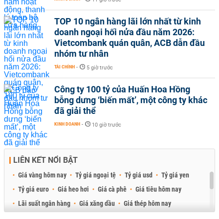
TOP 10 ngân hàng lãi lớn nhất từ kinh
doanh ngoại hối nửa đầu năm 2026:
Vietcombank quán quân, ACB dẫn đầu
nhóm tư nhân
TÀI CHÍNH
-
5 giờ trước
Công ty 100 tỷ của Huấn Hoa Hồng
bỗng dưng ‘biến mất’, một công ty khác
đã giải thể
KINH DOANH
-
10 giờ trước
LIÊN KẾT NỔI BẬT
Giá vàng hôm nay
Tỷ giá ngoại tệ
Tỷ giá usd
Tỷ giá yen
Tỷ giá euro
Giá heo hơi
Giá cà phê
Giá tiêu hôm nay
Lãi suất ngân hàng
Giá xăng dầu
Giá thép hôm nay
Giá sầu riêng
Giá thịt heo
Giá gạo
Giá cao su