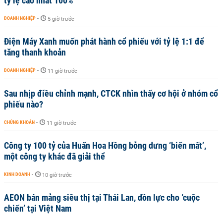
tỷ lệ cao nhất 100%
DOANH NGHIỆP
-
5 giờ trước
Điện Máy Xanh muốn phát hành cổ phiếu với tỷ lệ 1:1 để
tăng thanh khoản
DOANH NGHIỆP
-
11 giờ trước
Sau nhịp điều chỉnh mạnh, CTCK nhìn thấy cơ hội ở nhóm cổ
phiếu nào?
CHỨNG KHOÁN
-
11 giờ trước
Công ty 100 tỷ của Huấn Hoa Hồng bỗng dưng ‘biến mất’,
một công ty khác đã giải thể
KINH DOANH
-
10 giờ trước
AEON bán mảng siêu thị tại Thái Lan, dồn lực cho ‘cuộc
chiến’ tại Việt Nam