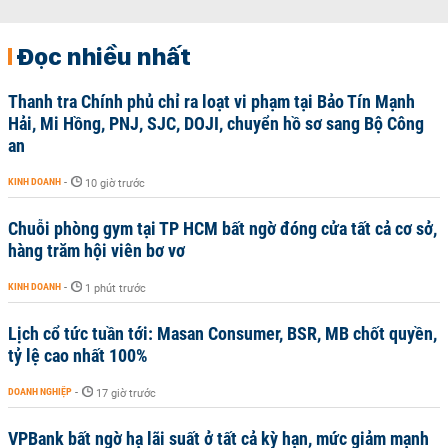
Đọc nhiều nhất
Thanh tra Chính phủ chỉ ra loạt vi phạm tại Bảo Tín Mạnh
Hải, Mi Hồng, PNJ, SJC, DOJI, chuyển hồ sơ sang Bộ Công
an
KINH DOANH
-
10 giờ trước
Chuỗi phòng gym tại TP HCM bất ngờ đóng cửa tất cả cơ sở,
hàng trăm hội viên bơ vơ
KINH DOANH
-
1 phút trước
Lịch cổ tức tuần tới: Masan Consumer, BSR, MB chốt quyền,
tỷ lệ cao nhất 100%
DOANH NGHIỆP
-
17 giờ trước
VPBank bất ngờ hạ lãi suất ở tất cả kỳ hạn, mức giảm mạnh