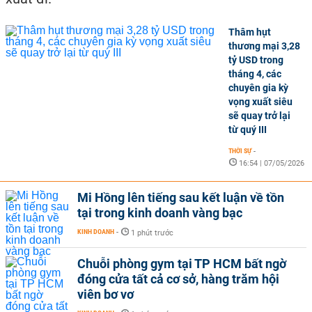
Thâm hụt
thương mại 3,28
tỷ USD trong
tháng 4, các
chuyên gia kỳ
vọng xuất siêu
sẽ quay trở lại
từ quý III
THỜI SỰ
-
16:54 | 07/05/2026
Mi Hồng lên tiếng sau kết luận về tồn
tại trong kinh doanh vàng bạc
KINH DOANH
-
1 phút trước
Chuỗi phòng gym tại TP HCM bất ngờ
đóng cửa tất cả cơ sở, hàng trăm hội
viên bơ vơ