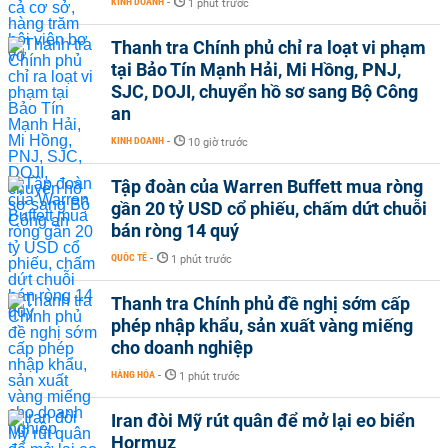
KINH DOANH
-
1 phút trước
Thanh tra Chính phủ chỉ ra loạt vi phạm
tại Bảo Tín Mạnh Hải, Mi Hồng, PNJ,
SJC, DOJI, chuyển hồ sơ sang Bộ Công
an
KINH DOANH
-
10 giờ trước
Tập đoàn của Warren Buffett mua ròng
gần 20 tỷ USD cổ phiếu, chấm dứt chuỗi
bán ròng 14 quý
QUỐC TẾ
-
1 phút trước
Thanh tra Chính phủ đề nghị sớm cấp
phép nhập khẩu, sản xuất vàng miếng
cho doanh nghiệp
HÀNG HÓA
-
1 phút trước
Iran đòi Mỹ rút quân để mở lại eo biển
Hormuz