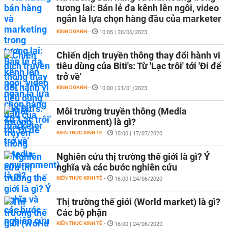
tương lai: Bán lẻ đa kênh lên ngôi, video
ngắn là lựa chọn hàng đầu của marketer
KINH DOANH
-
10:05 | 20/06/2023
Chiến dịch truyền thông thay đổi hành vi
tiêu dùng của Biti's: Từ 'Lạc trôi' tới 'Đi để
trở về'
KINH DOANH
-
10:00 | 21/01/2023
Môi trường truyền thông (Media
environment) là gì?
KIẾN THỨC KINH TẾ
-
15:00 | 17/07/2020
Nghiên cứu thị trường thế giới là gì? Ý
nghĩa và các bước nghiên cứu
KIẾN THỨC KINH TẾ
-
16:00 | 24/06/2020
Thị trường thế giới (World market) là gì?
Các bộ phận
KIẾN THỨC KINH TẾ
-
16:00 | 24/06/2020