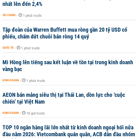
nhất lên đến 2,4%
TÀI CHÍNH
-
1 phút trước
Tập đoàn của Warren Buffett mua ròng gần 20 tỷ USD cổ
phiếu, chấm dứt chuỗi bán ròng 14 quý
QUỐC TẾ
-
1 phút trước
Mi Hồng lên tiếng sau kết luận về tồn tại trong kinh doanh
vàng bạc
KINH DOANH
-
1 phút trước
AEON bán mảng siêu thị tại Thái Lan, dồn lực cho ‘cuộc
chiến’ tại Việt Nam
KINH DOANH
-
16 giờ trước
TOP 10 ngân hàng lãi lớn nhất từ kinh doanh ngoại hối nửa
đầu năm 2026: Vietcombank quán quân, ACB dẫn đầu nhóm