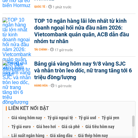
QUỐC TẾ
-
1 phút trước
TOP 10 ngân hàng lãi lớn nhất từ kinh
doanh ngoại hối nửa đầu năm 2026:
Vietcombank quán quân, ACB dẫn đầu
nhóm tư nhân
TÀI CHÍNH
-
17 giờ trước
Bảng giá vàng hôm nay 9/8 vàng SJC
và nhẫn tròn leo dốc, nữ trang tăng tới 6
triệu đồng/lượng
HÀNG HÓA
-
1 giờ trước
LIÊN KẾT NỔI BẬT
Giá vàng hôm nay
Tỷ giá ngoại tệ
Tỷ giá usd
Tỷ giá yen
Tỷ giá euro
Giá heo hơi
Giá cà phê
Giá tiêu hôm nay
Lãi suất ngân hàng
Giá xăng dầu
Giá thép hôm nay