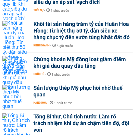
siêu dự án áp sát 'vạch đích'
THỜI SỰ
-
1 phút trước
Khối tài sản hàng trăm tỷ của Huấn Hoa
Hồng: Từ biệt thự 50 tỷ, dàn siêu xe
hàng chục tỷ đến vườn tùng Nhật đắt đỏ
KINH DOANH
-
3 giờ trước
Chứng khoán Mỹ đồng loạt giảm điểm
khi giá dầu quay đầu tăng
QUỐC TẾ
-
1 phút trước
Sản lượng thép Mỹ phục hồi nhờ thuế
quan
HÀNG HÓA
-
1 phút trước
Tổng Bí thư, Chủ tịch nước: Làm rõ
trách nhiệm khi dự án chậm tiến độ, đội
vốn