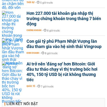
THỜI SỰ
-
5 giờ trước
Hơn 227.000 tài khoản gia nhập thị
trường chứng khoán trong tháng 7 biến
động
CHỨNG KHOÁN
-
8 giờ trước
Con gái tỷ phú Phạm Nhật Vượng lần
đầu tham gia vào hệ sinh thái Vingroup
KINH DOANH
-
8 giờ trước
AI trở nên 'đáng sợ' hơn Bitcoin: Giới
đầu tư tháo chạy vì thị trường bốc hơi
40%, 150 tỷ USD bị rút không thương
tiếc
QUỐC TẾ
-
7 giờ trước
LIÊN KẾT NỔI BẬT