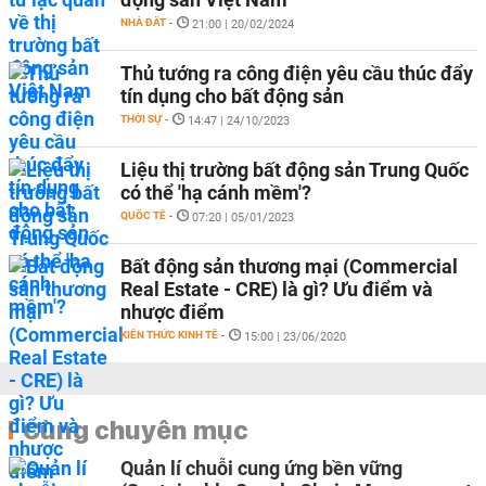
NHÀ ĐẤT
-
21:00 | 20/02/2024
Thủ tướng ra công điện yêu cầu thúc đẩy
tín dụng cho bất động sản
THỜI SỰ
-
14:47 | 24/10/2023
Liệu thị trường bất động sản Trung Quốc
có thể 'hạ cánh mềm'?
QUỐC TẾ
-
07:20 | 05/01/2023
Bất động sản thương mại (Commercial
Real Estate - CRE) là gì? Ưu điểm và
nhược điểm
KIẾN THỨC KINH TẾ
-
15:00 | 23/06/2020
Cùng chuyên mục
Quản lí chuỗi cung ứng bền vững