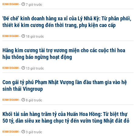
KINH DOANH
-
7 giờ trước
'Đế chế’ kinh doanh hàng xa xỉ của Lý Nhã Kỳ: Từ phân phối,
thiết kế kim cương đến thời trang, phụ kiện cao cấp
KINH DOANH
-
18 giờ trước
Hãng kim cương tài trợ vương miện cho các cuộc thi hoa
hậu thông báo ngừng hoạt động
KINH DOANH
-
13 giờ trước
Con gái tỷ phú Phạm Nhật Vượng lần đầu tham gia vào hệ
sinh thái Vingroup
KINH DOANH
-
8 giờ trước
Khối tài sản hàng trăm tỷ của Huấn Hoa Hồng: Từ biệt thự
50 tỷ, dàn siêu xe hàng chục tỷ đến vườn tùng Nhật đắt đỏ
KINH DOANH
-
3 giờ trước