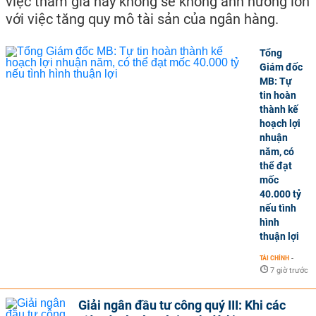
việc tham gia hay không sẽ không ảnh hưởng lớn
với việc tăng quy mô tài sản của ngân hàng.
Tổng
Giám đốc
MB: Tự
tin hoàn
thành kế
hoạch lợi
nhuận
năm, có
thể đạt
mốc
40.000 tỷ
nếu tình
hình
thuận lợi
TÀI CHÍNH
-
7 giờ trước
Giải ngân đầu tư công quý III: Khi các