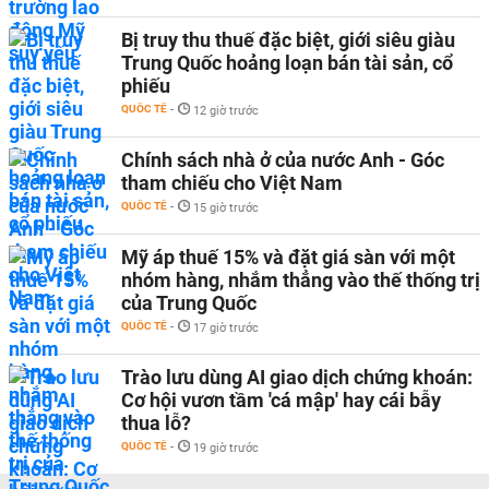
Bị truy thu thuế đặc biệt, giới siêu giàu
Trung Quốc hoảng loạn bán tài sản, cổ
phiếu
QUỐC TẾ
-
12 giờ trước
Chính sách nhà ở của nước Anh - Góc
tham chiếu cho Việt Nam
QUỐC TẾ
-
15 giờ trước
Mỹ áp thuế 15% và đặt giá sàn với một
nhóm hàng, nhắm thẳng vào thế thống trị
của Trung Quốc
QUỐC TẾ
-
17 giờ trước
Trào lưu dùng AI giao dịch chứng khoán:
Cơ hội vươn tầm 'cá mập' hay cái bẫy
thua lỗ?
QUỐC TẾ
-
19 giờ trước