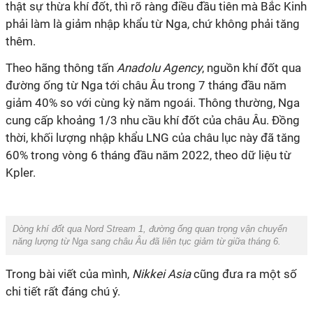
thật sự thừa khí đốt, thì rõ ràng điều đầu tiên mà Bắc Kinh
phải làm là giảm nhập khẩu từ Nga, chứ không phải tăng
thêm.
Theo hãng thông tấn
Anadolu Agency
, nguồn khí đốt qua
đường ống từ Nga tới châu Âu
trong 7 tháng đầu năm
giảm 40% so với cùng kỳ năm ngoái. Thông thường, Nga
cung cấp khoảng 1/3 nhu cầu khí đốt của châu Âu. Đồng
thời, khối lượng nhập khẩu LNG của châu lục này đã tăng
60% trong vòng 6 tháng đầu năm 2022, theo dữ liệu từ
Kpler.
Dòng khí đốt qua Nord Stream 1, đường ống quan trọng vận chuyển
năng lượng từ Nga sang châu Âu đã liên tục giảm từ giữa tháng 6.
Trong bài viết của mình,
Nikkei Asia
cũng đưa ra một số
chi tiết rất đáng chú ý.