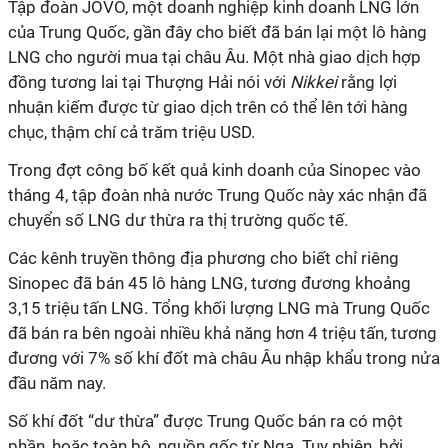
Tập đoàn JOVO, một doanh nghiệp kinh doanh LNG lớn
của Trung Quốc, gần đây cho biết đã bán lại một lô hàng
LNG cho người mua tại châu Âu. Một nhà giao dịch hợp
đồng tương lai tại Thượng Hải nói với
Nikkei
rằng lợi
nhuận kiếm được từ giao dịch trên có thể lên tới hàng
chục, thậm chí cả trăm triệu USD.
Trong đợt công bố kết quả kinh doanh của Sinopec vào
tháng 4, tập đoàn nhà nước Trung Quốc này xác nhận đã
chuyển số LNG dư thừa ra thị trường quốc tế.
Các kênh truyền thông địa phương cho biết chỉ riêng
Sinopec đã bán 45 lô hàng LNG, tương đương khoảng
3,15 triệu tấn LNG. Tổng khối lượng LNG mà Trung Quốc
đã bán ra bên ngoài nhiều khả năng hơn 4 triệu tấn, tương
đương với 7% số khí đốt mà châu Âu nhập khẩu trong nửa
đầu năm nay.
Số khí đốt “dư thừa” được Trung Quốc bán ra có một
phần, hoặc toàn bộ, nguồn gốc từ Nga. Tuy nhiên, bởi