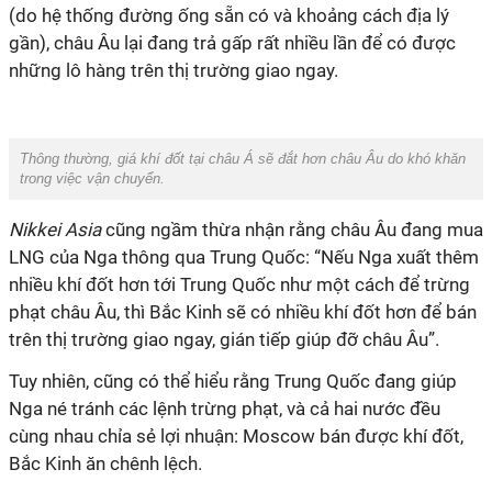
(do hệ thống đường ống sẵn có và khoảng cách địa lý
gần), châu Âu lại đang trả gấp rất nhiều lần để có được
những lô hàng trên thị trường giao ngay.
Thông thường, giá khí đốt tại châu Á sẽ đắt hơn châu Âu do khó khăn
trong việc vận chuyển.
Nikkei Asia
cũng ngầm thừa nhận rằng châu Âu đang mua
LNG của Nga thông qua Trung Quốc: “Nếu Nga xuất thêm
nhiều khí đốt hơn tới Trung Quốc như một cách để trừng
phạt châu Âu, thì Bắc Kinh sẽ có nhiều khí đốt hơn để bán
trên thị trường giao ngay, gián tiếp giúp đỡ châu Âu”.
Tuy nhiên, cũng có thể hiểu rằng Trung Quốc đang giúp
Nga né tránh các lệnh trừng phạt, và cả hai nước đều
cùng nhau chỉa sẻ lợi nhuận: Moscow bán được khí đốt,
Bắc Kinh ăn chênh lệch.