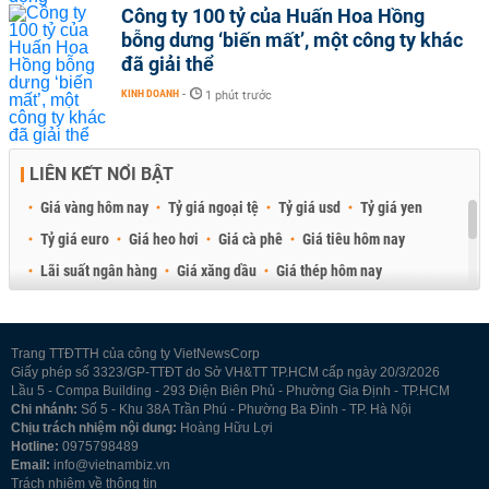
Công ty 100 tỷ của Huấn Hoa Hồng
bỗng dưng ‘biến mất’, một công ty khác
đã giải thể
KINH DOANH
-
1 phút trước
LIÊN KẾT NỔI BẬT
Giá vàng hôm nay
Tỷ giá ngoại tệ
Tỷ giá usd
Tỷ giá yen
Tỷ giá euro
Giá heo hơi
Giá cà phê
Giá tiêu hôm nay
Lãi suất ngân hàng
Giá xăng dầu
Giá thép hôm nay
Giá sầu riêng
Giá thịt heo
Giá gạo
Giá cao su
Best Retail Brokers
Diễn đàn đầu tư Việt Nam 2026
Trang TTĐTTH của công ty VietNewsCorp
Giấy phép số 3323/GP-TTĐT do Sở VH&TT TP.HCM cấp ngày 20/3/2026
Lầu 5 - Compa Building - 293 Điện Biên Phủ - Phường Gia Định - TP.HCM
Chi nhánh:
Số 5 - Khu 38A Trần Phú - Phường Ba Đình - TP. Hà Nội
Chịu trách nhiệm nội dung:
Hoàng Hữu Lợi
Hotline:
0975798489
Email:
info@vietnambiz.vn
Trách nhiệm về thông tin