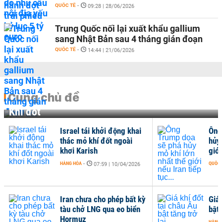
QUỐC TẾ
-
09:28 | 28/06/2026
Trung Quốc nối lại xuất khẩu gallium
sang Nhật Bản sau 4 tháng gián đoạn
QUỐC TẾ
-
14:44 | 21/06/2026
Cùng chủ đề
Khí đốt
Israel tái khởi động khai
Ông
thác mỏ khí đốt ngoài
hủy
khơi Karish
giới
HÀNG HÓA
-
QUỐC 
07:59 | 10/04/2026
Iran chưa cho phép bất kỳ
Giá 
tàu chở LNG qua eo biển
bật 
Hormuz
HÀNG