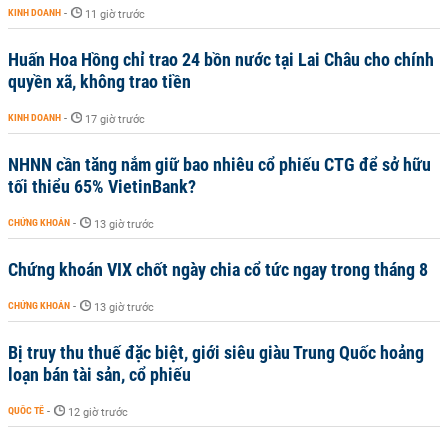
KINH DOANH
-
11 giờ trước
Huấn Hoa Hồng chỉ trao 24 bồn nước tại Lai Châu cho chính
quyền xã, không trao tiền
KINH DOANH
-
17 giờ trước
NHNN cần tăng nắm giữ bao nhiêu cổ phiếu CTG để sở hữu
tối thiểu 65% VietinBank?
CHỨNG KHOÁN
-
13 giờ trước
Chứng khoán VIX chốt ngày chia cổ tức ngay trong tháng 8
CHỨNG KHOÁN
-
13 giờ trước
Bị truy thu thuế đặc biệt, giới siêu giàu Trung Quốc hoảng
loạn bán tài sản, cổ phiếu
QUỐC TẾ
-
12 giờ trước