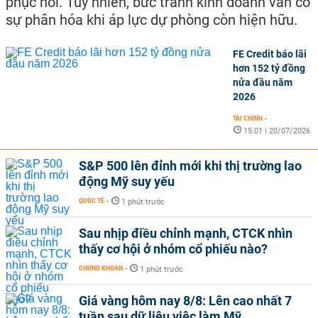
phục hồi. Tuy nhiên, bức tranh kinh doanh vẫn có
sự phân hóa khi áp lực dự phòng còn hiện hữu.
FE Credit báo lãi
hơn 152 tỷ đồng
nửa đầu năm
2026
TÀI CHÍNH
-
15:01 | 20/07/2026
S&P 500 lên đỉnh mới khi thị trường lao
động Mỹ suy yếu
QUỐC TẾ
-
1 phút trước
Sau nhịp điều chỉnh mạnh, CTCK nhìn
thấy cơ hội ở nhóm cổ phiếu nào?
CHỨNG KHOÁN
-
1 phút trước
Giá vàng hôm nay 8/8: Lên cao nhất 7
tuần sau dữ liệu việc làm Mỹ