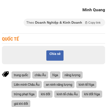
Minh Quang
Theo
Doanh Nghiệp & Kinh Doanh
Copy link
QUỐC TẾ
Chia sẻ
trung quốc
châu Âu
Nga
năng lượng
Liên minh Châu Âu
an ninh năng lượng
kinh tế Nga
trừng phạt Nga
khí đốt
kinh tế châu Âu
khí đốt Nga
giá khí đốt