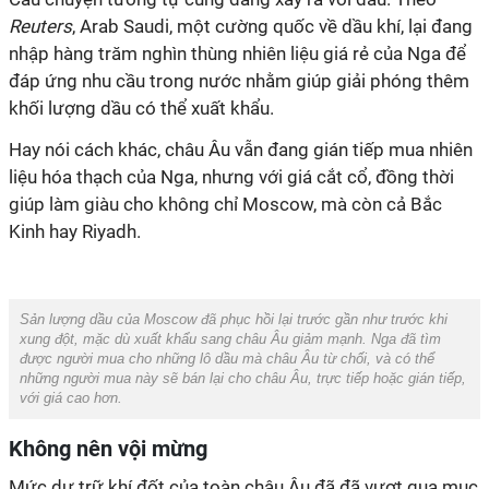
Reuters
, Arab Saudi, một cường quốc về dầu khí, lại đang
nhập hàng trăm nghìn thùng nhiên liệu giá rẻ của Nga để
đáp ứng nhu cầu trong nước nhằm giúp giải phóng thêm
khối lượng dầu có thể xuất khẩu.
Hay nói cách khác, châu Âu vẫn đang gián tiếp mua nhiên
liệu hóa thạch của Nga, nhưng với giá cắt cổ, đồng thời
giúp làm giàu cho không chỉ Moscow, mà còn cả Bắc
Kinh hay Riyadh.
Sản lượng dầu của Moscow đã phục hồi lại trước gần như trước khi
xung đột, mặc dù xuất khẩu sang châu Âu giảm mạnh. Nga đã tìm
được người mua cho những lô dầu mà châu Âu từ chối, và có thể
những người mua này sẽ bán lại cho châu Âu, trực tiếp hoặc gián tiếp,
với giá cao hơn.
Không nên vội mừng
Mức dự trữ khí đốt của toàn châu Âu đã đã vượt qua mục