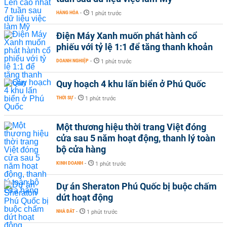
HÀNG HÓA
-
1 phút trước
Điện Máy Xanh muốn phát hành cổ
phiếu với tỷ lệ 1:1 để tăng thanh khoản
DOANH NGHIỆP
-
1 phút trước
Quy hoạch 4 khu lấn biển ở Phú Quốc
THỜI SỰ
-
1 phút trước
Một thương hiệu thời trang Việt đóng
cửa sau 5 năm hoạt động, thanh lý toàn
bộ cửa hàng
KINH DOANH
-
1 phút trước
Dự án Sheraton Phú Quốc bị buộc chấm
dứt hoạt động
NHÀ ĐẤT
-
1 phút trước