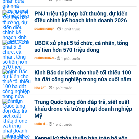
PNJ triệu tập họp bất thường, dự kiến
điều chỉnh kế hoạch kinh doanh 2026
DOANH NGHIỆP
-
1 phút trước
UBCK xử phạt 5 tổ chức, cá nhân, tổng
số tiền hơn 570 triệu đồng
CHỨNG KHOÁN
-
1 phút trước
Kinh Bắc dự kiến cho thuê tối thiểu 100
ha đất công nghiệp trong nửa cuối năm
NHÀ ĐẤT
-
1 phút trước
Trung Quốc tung đòn đáp trả, siết xuất
khẩu drone và trừng phạt doanh nghiệp
Mỹ
QUỐC TẾ
-
1 phút trước
Keppel ký thỏa thuận bán toàn bộ vốn