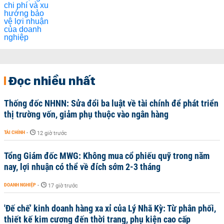
Đọc nhiều nhất
Thống đốc NHNN: Sửa đổi ba luật về tài chính để phát triển
thị trường vốn, giảm phụ thuộc vào ngân hàng
TÀI CHÍNH
-
12 giờ trước
Tổng Giám đốc MWG: Không mua cổ phiếu quỹ trong năm
nay, lợi nhuận có thể về đích sớm 2-3 tháng
DOANH NGHIỆP
-
17 giờ trước
'Đế chế’ kinh doanh hàng xa xỉ của Lý Nhã Kỳ: Từ phân phối,
thiết kế kim cương đến thời trang, phụ kiện cao cấp