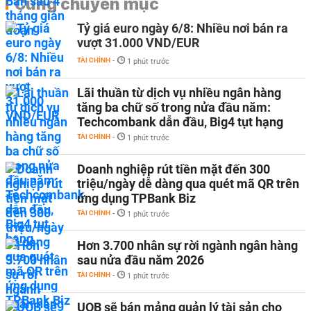
Cùng chuyên mục
Tỷ giá euro ngày 6/8: Nhiều nơi bán ra
vượt 31.000 VND/EUR
TÀI CHÍNH
-
1 phút trước
Lãi thuần từ dịch vụ nhiều ngân hàng
tăng ba chữ số trong nửa đầu năm:
Techcombank dẫn đầu, Big4 tụt hạng
TÀI CHÍNH
-
1 phút trước
Doanh nghiệp rút tiền mặt đến 300
triệu/ngày dễ dàng qua quét mã QR trên
ứng dụng TPBank Biz
TÀI CHÍNH
-
1 phút trước
Hơn 3.700 nhân sự rời ngành ngân hàng
sau nửa đầu năm 2026
TÀI CHÍNH
-
1 phút trước
UOB sẽ bán mảng quản lý tài sản cho