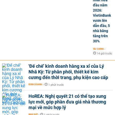
nhất nửa
đầu năm
2026:
VietinBank
vươn lên
dẫn đầu, 5
nhà băng
tăng trên
30%
TÀI CHÍNH
-
14 giờ trước
'Đế chế’ kinh doanh hàng xa xỉ của Lý
Nhã Kỳ: Từ phân phối, thiết kế kim
cương đến thời trang, phụ kiện cao cấp
KINH DOANH
-
1 phút trước
HoREA: Nghị quyết 21 có thể tạo xung
lực mới, góp phần đưa giá nhà thương
mại về mức hợp lý
NHÀ ĐẤT
-
1 phút trước