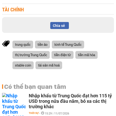
TÀI CHÍNH
Chia sẻ
trung quốc
tiền ảo
kinh tế Trung Quốc
thị trường Trung Quốc
tiền điện tử
tiền mã hóa
stable coin
tài sản mã hoá
Có thể bạn quan tâm
Nhập khẩu từ Trung Quốc đạt hơn 115 tỷ
USD trong nửa đầu năm, bỏ xa các thị
trường khác
THỜI SỰ
-
15:29 | 11/07/2026