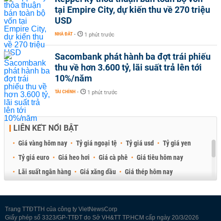
tại Empire City, dự kiến thu về 270 triệu
USD
NHÀ ĐẤT
-
1 phút trước
Sacombank phát hành ba đợt trái phiếu
thu về hơn 3.600 tỷ, lãi suất trả lên tới
10%/năm
TÀI CHÍNH
-
1 phút trước
LIÊN KẾT NỔI BẬT
Giá vàng hôm nay
Tỷ giá ngoại tệ
Tỷ giá usd
Tỷ giá yen
Tỷ giá euro
Giá heo hơi
Giá cà phê
Giá tiêu hôm nay
Lãi suất ngân hàng
Giá xăng dầu
Giá thép hôm nay
Giá sầu riêng
Giá thịt heo
Giá gạo
Giá cao su
Best Retail Brokers
Diễn đàn đầu tư Việt Nam 2026
Trang TTĐTTH của công ty VietNewsCorp
Giấy phép số 3323/GP-TTĐT do Sở VH&TT TP.HCM cấp ngày 20/3/2026