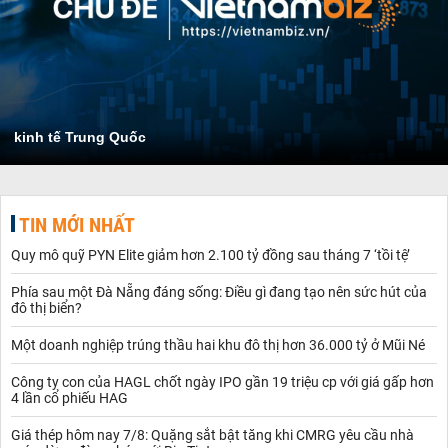
kinh tế Trung Quốc
TIN MỚI NHẤT
Quy mô quỹ PYN Elite giảm hơn 2.100 tỷ đồng sau tháng 7 ‘tồi tệ’
Phía sau một Đà Nẵng đáng sống: Điều gì đang tạo nên sức hút của
đô thị biển?
Một doanh nghiệp trúng thầu hai khu đô thị hơn 36.000 tỷ ở Mũi Né
Công ty con của HAGL chốt ngày IPO gần 19 triệu cp với giá gấp hơn
4 lần cổ phiếu HAG
Giá thép hôm nay 7/8: Quặng sắt bật tăng khi CMRG yêu cầu nhà