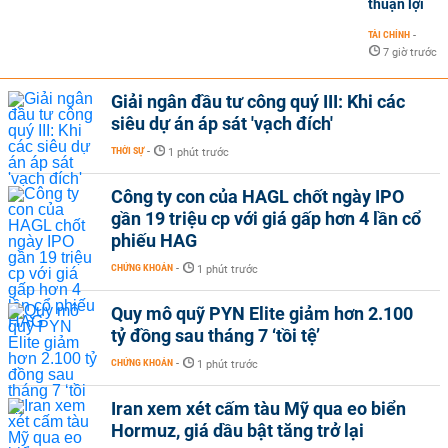
thuận lợi
TÀI CHÍNH
-
7 giờ trước
Giải ngân đầu tư công quý III: Khi các
siêu dự án áp sát 'vạch đích'
THỜI SỰ
-
1 phút trước
Công ty con của HAGL chốt ngày IPO
gần 19 triệu cp với giá gấp hơn 4 lần cổ
phiếu HAG
CHỨNG KHOÁN
-
1 phút trước
Quy mô quỹ PYN Elite giảm hơn 2.100
tỷ đồng sau tháng 7 ‘tồi tệ’
CHỨNG KHOÁN
-
1 phút trước
Iran xem xét cấm tàu Mỹ qua eo biển
Hormuz, giá dầu bật tăng trở lại