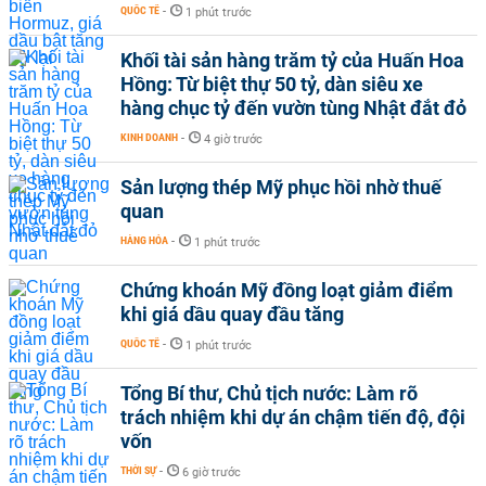
QUỐC TẾ
-
1 phút trước
Khối tài sản hàng trăm tỷ của Huấn Hoa
Hồng: Từ biệt thự 50 tỷ, dàn siêu xe
hàng chục tỷ đến vườn tùng Nhật đắt đỏ
KINH DOANH
-
4 giờ trước
Sản lượng thép Mỹ phục hồi nhờ thuế
quan
HÀNG HÓA
-
1 phút trước
Chứng khoán Mỹ đồng loạt giảm điểm
khi giá dầu quay đầu tăng
QUỐC TẾ
-
1 phút trước
Tổng Bí thư, Chủ tịch nước: Làm rõ
trách nhiệm khi dự án chậm tiến độ, đội
vốn
THỜI SỰ
-
6 giờ trước