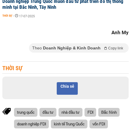
Doanh nghiệp Trung Quốc muốn đầu tư phát triển đô thị thông
minh tại Bắc Ninh, Tây Ninh
THỜI SỰ
-
17-07-2025
Anh My
Theo
Doanh Nghiệp & Kinh Doanh
Copy link
THỜI SỰ
Chia sẻ
trung quốc
đầu tư
nhà đầu tư
FDI
Bắc Ninh
doanh nghiệp FDI
kinh tế Trung Quốc
vốn FDI