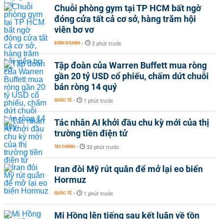
Chuỗi phòng gym tại TP HCM bất ngờ
đóng cửa tất cả cơ sở, hàng trăm hội
viên bơ vơ
KINH DOANH
-
3 phút trước
Tập đoàn của Warren Buffett mua ròng
gần 20 tỷ USD cổ phiếu, chấm dứt chuỗi
bán ròng 14 quý
QUỐC TẾ
-
1 phút trước
Tác nhân AI khởi đầu chu kỳ mới của thị
trường tiền điện tử
TÀI CHÍNH
-
30 phút trước
Iran đòi Mỹ rút quân để mở lại eo biển
Hormuz
QUỐC TẾ
-
1 phút trước
Mi Hồng lên tiếng sau kết luận về tồn