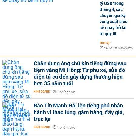
tỷ USD trong
tháng 4, các
chuyên gia kỳ
vọng xuất siêu
sẽ quay trở lại
từ quý III
THỜI SỰ
-
16:54 | 07/05/2026
Chân dung ông chủ kín tiếng đứng sau
tiệm vàng Mi Hồng: Từ phụ xe, sửa đồ
điện tử cũ đến gây dựng thương hiệu
hơn 35 năm tuổi
KINH DOANH
-
1 phút trước
Bảo Tín Mạnh Hải lên tiếng phủ nhận
hành vi thao túng, găm hàng, đẩy giá,
trục lợi
KINH DOANH
-
1 phút trước