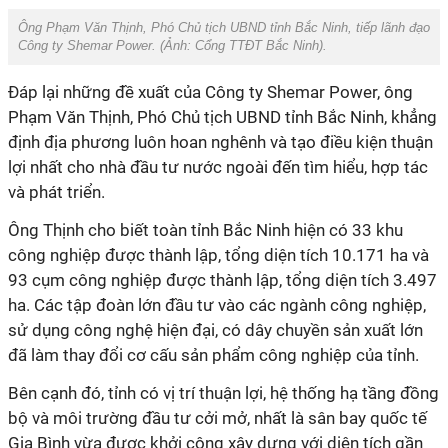
Ông Phạm Văn Thịnh, Phó Chủ tịch UBND tỉnh Bắc Ninh, tiếp lãnh đạo
Công ty Shemar Power. (Ảnh:
Cổng TTĐT Bắc Ninh
).
Đáp lại những đề xuất của Công ty Shemar Power, ông
Phạm Văn Thịnh, Phó Chủ tịch UBND tỉnh Bắc Ninh, khẳng
định địa phương luôn hoan nghênh và tạo điều kiện thuận
lợi nhất cho nhà đầu tư nước ngoài đến tìm hiểu, hợp tác
và phát triển.
Ông Thịnh cho biết toàn tỉnh Bắc Ninh hiện có 33 khu
công nghiệp được thành lập, tổng diện tích 10.171 ha và
93 cụm công nghiệp được thành lập, tổng diện tích 3.497
ha. Các tập đoàn lớn đầu tư vào các ngành công nghiệp,
sử dụng công nghệ hiện đại, có dây chuyền sản xuất lớn
đã làm thay đổi cơ cấu sản phẩm công nghiệp của tỉnh.
Bên cạnh đó, tỉnh có vị trí thuận lợi, hệ thống hạ tầng đồng
bộ và môi trường đầu tư cởi mở, nhất là sân bay quốc tế
Gia Bình vừa được khởi công xây dựng với diện tích gần