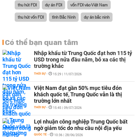
thu hút FDI
dự án FDI
vốn FDI vào Việt Nam
thu hút vốn FDI
tỉnh Bắc Ninh
dự án bắc ninh
Có thể bạn quan tâm
Nhập khẩu từ Trung Quốc đạt hơn 115 tỷ
USD trong nửa đầu năm, bỏ xa các thị
trường khác
THỜI SỰ
-
15:29 | 11/07/2026
Việt Nam đạt gần 50% mục tiêu đón
khách quốc tế, Trung Quốc vẫn là thị
trường lớn nhất
THỜI SỰ
-
15:45 | 09/07/2026
Lợi nhuận công nghiệp Trung Quốc bất
ngờ giảm tốc do nhu cầu nội địa yếu
QUỐC TẾ
-
10:36 | 28/06/2026