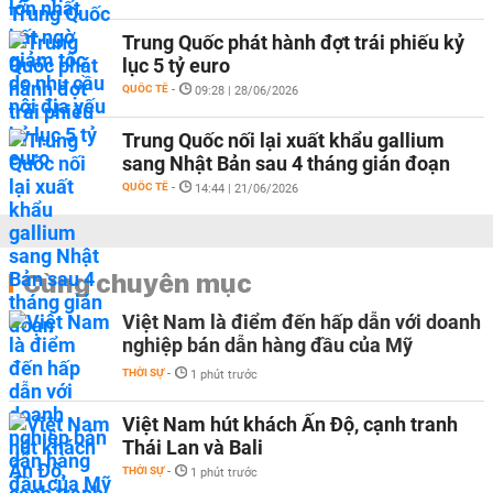
Trung Quốc phát hành đợt trái phiếu kỷ
lục 5 tỷ euro
QUỐC TẾ
-
09:28 | 28/06/2026
Trung Quốc nối lại xuất khẩu gallium
sang Nhật Bản sau 4 tháng gián đoạn
QUỐC TẾ
-
14:44 | 21/06/2026
Cùng chuyên mục
Việt Nam là điểm đến hấp dẫn với doanh
nghiệp bán dẫn hàng đầu của Mỹ
THỜI SỰ
-
1 phút trước
Việt Nam hút khách Ấn Độ, cạnh tranh
Thái Lan và Bali
THỜI SỰ
-
1 phút trước