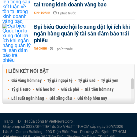
tại trong kinh doanh vàng bạc
KINH DOANH
-
1 phút trước
Đại biểu Quốc hội lo xung đột lợi ích khi
ngân hàng quản lý tài sản đảm bảo trái
phiếu
TÀI CHÍNH
-
1 phút trước
LIÊN KẾT NỔI BẬT
Giá vàng hôm nay
Tỷ giá ngoại tệ
Tỷ giá usd
Tỷ giá yen
Tỷ giá euro
Giá heo hơi
Giá cà phê
Giá tiêu hôm nay
Lãi suất ngân hàng
Giá xăng dầu
Giá thép hôm nay
Giá sầu riêng
Giá thịt heo
Giá gạo
Giá cao su
Best Retail Brokers
Diễn đàn đầu tư Việt Nam 2026
Trang TTĐTTH của công ty VietNewsCorp
Giấy phép số 3323/GP-TTĐT do Sở VH&TT TP.HCM cấp ngày 20/3/2026
Lầu 5 - Compa Building - 293 Điện Biên Phủ - Phường Gia Định - TP.HCM
Chi nhánh:
Số 5 - Khu 38A Trần Phú - Phường Ba Đình - TP. Hà Nội