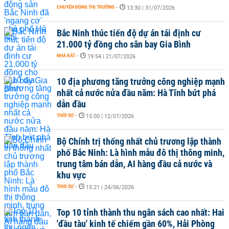
CHUYỂN ĐỘNG THỊ TRƯỜNG
-
13:30 | 31/07/2026
Bắc Ninh thúc tiến độ dự án tái định cư
21.000 tỷ đồng cho sân bay Gia Bình
NHÀ ĐẤT
-
19:54 | 21/07/2026
10 địa phương tăng trưởng công nghiệp mạnh
nhất cả nước nửa đầu năm: Hà Tĩnh bứt phá
dẫn đầu
THỜI SỰ
-
15:00 | 12/07/2026
Bộ Chính trị thống nhất chủ trương lập thành
phố Bắc Ninh: Là hình mẫu đô thị thông minh,
trung tâm bán dẫn, AI hàng đầu cả nước và
khu vực
THỜI SỰ
-
15:21 | 24/06/2026
Top 10 tỉnh thành thu ngân sách cao nhất: Hai
'đầu tàu' kinh tế chiếm gần 60%, Hải Phòng