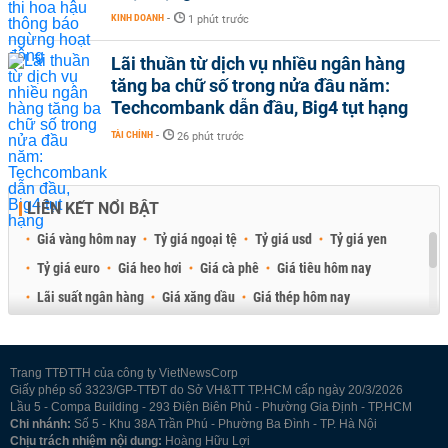
KINH DOANH
-
1 phút trước
Lãi thuần từ dịch vụ nhiều ngân hàng
tăng ba chữ số trong nửa đầu năm:
Techcombank dẫn đầu, Big4 tụt hạng
TÀI CHÍNH
-
26 phút trước
LIÊN KẾT NỔI BẬT
Giá vàng hôm nay
Tỷ giá ngoại tệ
Tỷ giá usd
Tỷ giá yen
Tỷ giá euro
Giá heo hơi
Giá cà phê
Giá tiêu hôm nay
Lãi suất ngân hàng
Giá xăng dầu
Giá thép hôm nay
Giá sầu riêng
Giá thịt heo
Giá gạo
Giá cao su
Best Retail Brokers
Diễn đàn đầu tư Việt Nam 2026
Trang TTĐTTH của công ty VietNewsCorp
Giấy phép số 3323/GP-TTĐT do Sở VH&TT TP.HCM cấp ngày 20/3/2026
Lầu 5 - Compa Building - 293 Điện Biên Phủ - Phường Gia Định - TP.HCM
Chi nhánh:
Số 5 - Khu 38A Trần Phú - Phường Ba Đình - TP. Hà Nội
Chịu trách nhiệm nội dung:
Hoàng Hữu Lợi