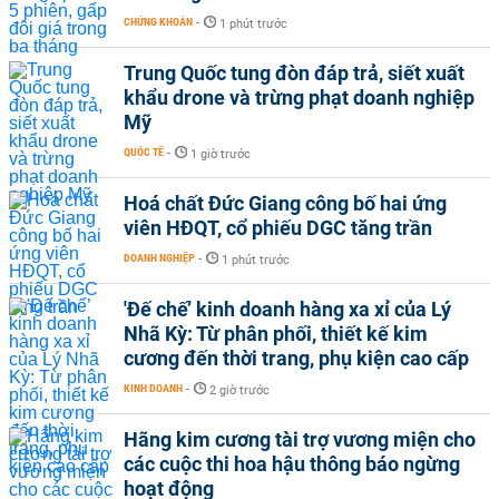
CHỨNG KHOÁN
-
1 phút trước
Trung Quốc tung đòn đáp trả, siết xuất
khẩu drone và trừng phạt doanh nghiệp
Mỹ
QUỐC TẾ
-
1 giờ trước
Hoá chất Đức Giang công bố hai ứng
viên HĐQT, cổ phiếu DGC tăng trần
DOANH NGHIỆP
-
1 phút trước
'Đế chế’ kinh doanh hàng xa xỉ của Lý
Nhã Kỳ: Từ phân phối, thiết kế kim
cương đến thời trang, phụ kiện cao cấp
KINH DOANH
-
2 giờ trước
Hãng kim cương tài trợ vương miện cho
các cuộc thi hoa hậu thông báo ngừng
hoạt động