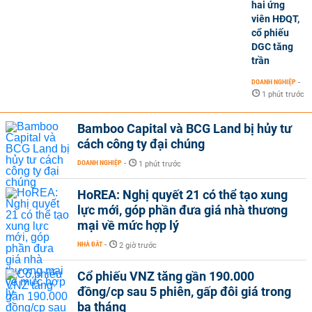
hai ứng
viên HĐQT,
cổ phiếu
DGC tăng
trần
DOANH NGHIỆP
-
1 phút trước
Bamboo Capital và BCG Land bị hủy tư
cách công ty đại chúng
DOANH NGHIỆP
-
1 phút trước
HoREA: Nghị quyết 21 có thể tạo xung
lực mới, góp phần đưa giá nhà thương
mại về mức hợp lý
NHÀ ĐẤT
-
2 giờ trước
Cổ phiếu VNZ tăng gần 190.000
đồng/cp sau 5 phiên, gấp đôi giá trong
ba tháng