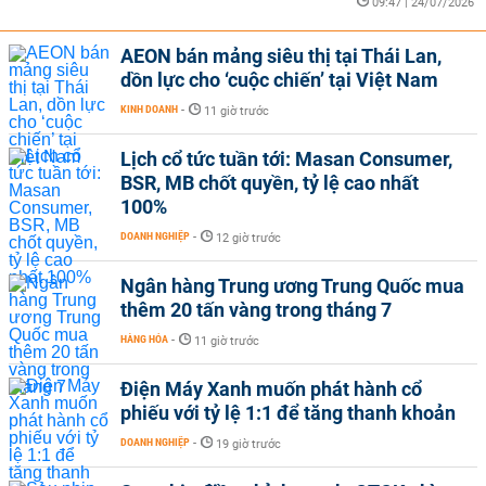
09:47 | 24/07/2026
AEON bán mảng siêu thị tại Thái Lan,
dồn lực cho ‘cuộc chiến’ tại Việt Nam
KINH DOANH
-
11 giờ trước
Lịch cổ tức tuần tới: Masan Consumer,
BSR, MB chốt quyền, tỷ lệ cao nhất
100%
DOANH NGHIỆP
-
12 giờ trước
Ngân hàng Trung ương Trung Quốc mua
thêm 20 tấn vàng trong tháng 7
HÀNG HÓA
-
11 giờ trước
Điện Máy Xanh muốn phát hành cổ
phiếu với tỷ lệ 1:1 để tăng thanh khoản
DOANH NGHIỆP
-
19 giờ trước