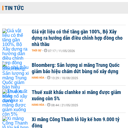
TIN TỨC
Giá vật liệu có thể tăng gần 100%, Bộ Xây
dựng ra hướng dẫn điều chỉnh hợp đồng cho
nhà thầu
THỜI SỰ
-
07:17 | 11/05/2026
Bloomberg: Sản lượng xi măng Trung Quốc
giảm báo hiệu chấm dứt bùng nổ xây dựng
HÀNG HÓA
-
13:29 | 18/08/2025
Thuế xuất khẩu clanhke xi măng được giảm
xuống còn 5%
HÀNG HÓA
-
08:44 | 21/05/2025
Xi măng Công Thanh lỗ lũy kế hơn 9.000 tỷ
đồng