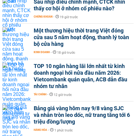
Sau nhịp điều chỉnh mạnh, CTCK nhìn
thấy cơ hội ở nhóm cổ phiếu nào?
CHỨNG KHOÁN
-
19 giờ trước
Một thương hiệu thời trang Việt đóng
cửa sau 5 năm hoạt động, thanh lý toàn
bộ cửa hàng
KINH DOANH
-
18 giờ trước
TOP 10 ngân hàng lãi lớn nhất từ kinh
doanh ngoại hối nửa đầu năm 2026:
Vietcombank quán quân, ACB dẫn đầu
nhóm tư nhân
TÀI CHÍNH
-
12 giờ trước
Bảng giá vàng hôm nay 9/8 vàng SJC
và nhẫn tròn leo dốc, nữ trang tăng tới 6
triệu đồng/lượng
HÀNG HÓA
-
1 phút trước