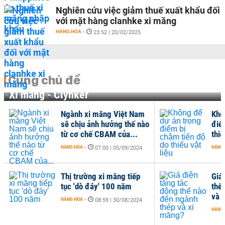
Nghiên cứu việc giảm thuế xuất khẩu đối
với mặt hàng clanhke xi măng
HÀNG HÓA
-
23:52 | 20/02/2025
Cùng chủ đề
Xi măng - Clynker
Ngành xi măng Việt Nam
Khô
sẽ chịu ảnh hưởng thế nào
điể
từ cơ chế CBAM của...
thiế
HÀNG HÓA
-
HÀNG
07:00 | 05/09/2024
Thị trường xi măng tiếp
Giá
tục 'dò đáy' 100 năm
thế
và 
HÀNG HÓA
-
08:59 | 30/08/2024
HÀNG