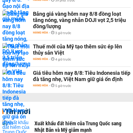
-
39 phút trước
Bảng giá vàng hôm nay 8/8 đồng loạt
tăng nóng, vàng nhẫn DOJI vọt 2,5 triệu
đồng/lượng
HÀNG HÓA
-
3 giờ trước
Thuế mới của Mỹ tạo thêm sức ép lên
thủy sản Việt
HÀNG HÓA
-
4 giờ trước
Giá tiêu hôm nay 8/8: Tiêu Indonesia tiếp
đà tăng nhẹ, Việt Nam giữ giá ổn định
HÀNG HÓA
-
5 giờ trước
Tin mới
Xuất khẩu đất hiếm của Trung Quốc sang
Nhật Bản và Mỹ giảm mạnh