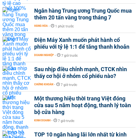
Ngân hàng Trung ương Trung Quốc mua
thêm 20 tấn vàng trong tháng 7
HÀNG HÓA
-
1 phút trước
Điện Máy Xanh muốn phát hành cổ
phiếu với tỷ lệ 1:1 để tăng thanh khoản
DOANH NGHIỆP
-
7 giờ trước
Sau nhịp điều chỉnh mạnh, CTCK nhìn
thấy cơ hội ở nhóm cổ phiếu nào?
CHỨNG KHOÁN
-
7 giờ trước
Một thương hiệu thời trang Việt đóng
cửa sau 5 năm hoạt động, thanh lý toàn
bộ cửa hàng
KINH DOANH
-
7 giờ trước
TOP 10 ngân hàng lãi lớn nhất từ kinh