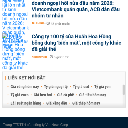
doanh ngoại hối nửa đầu năm 2026:
Vietcombank quán quân, ACB dẫn đầu
nhóm tư nhân
TÀI CHÍNH
-
42 phút trước
Công ty 100 tỷ của Huấn Hoa Hồng
bỗng dưng ‘biến mất’, một công ty khác
đã giải thể
KINH DOANH
-
5 giờ trước
LIÊN KẾT NỔI BẬT
Giá vàng hôm nay
Tỷ giá ngoại tệ
Tỷ giá usd
Tỷ giá yen
Tỷ giá euro
Giá heo hơi
Giá cà phê
Giá tiêu hôm nay
Lãi suất ngân hàng
Giá xăng dầu
Giá thép hôm nay
Giá sầu riêng
Giá thịt heo
Giá gạo
Giá cao su
Best Retail Brokers
Diễn đàn đầu tư Việt Nam 2026
Trang TTĐTTH của công ty VietNewsCorp