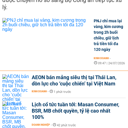
lý.
PNJ chỉ mua lại
vàng, kim cương
trong 2h buổi
chiều, giữ lịch
trả tiền tối đa
120 ngày
KINH DOANH
-
09:47 | 24/07/2026
AEON bán mảng siêu thị tại Thái Lan,
dồn lực cho ‘cuộc chiến’ tại Việt Nam
KINH DOANH
-
1 phút trước
Lịch cổ tức tuần tới: Masan Consumer,
BSR, MB chốt quyền, tỷ lệ cao nhất
100%
DOANH NGHIỆP
-
42 phút trước