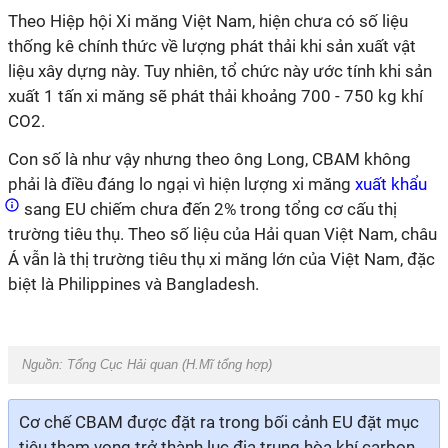
Theo Hiệp hội Xi măng Việt Nam, hiện chưa có số liệu
thống kê chính thức về lượng phát thải khi sản xuất vật
liệu xây dựng này. Tuy nhiên, tổ chức này ước tính khi sản
xuất 1 tấn xi măng sẽ phát thải khoảng 700 - 750 kg khí
CO2.
Con số là như vậy nhưng theo ông Long, CBAM không
phải là điều đáng lo ngại vì hiện lượng xi măng
xuất khẩu
sang EU chiếm chưa đến 2% trong tổng cơ cấu thị
trường tiêu thụ. Theo số liệu của Hải quan Việt Nam, châu
Á vẫn là thị trường tiêu thụ xi măng lớn của Việt Nam, đặc
biệt là Philippines và Bangladesh.
Nguồn: Tổng Cục Hải quan (H.Mĩ tổng hợp)
Cơ chế CBAM được đặt ra trong bối cảnh EU đặt mục
tiêu tham vọng trở thành lục địa trung hòa khí carbon