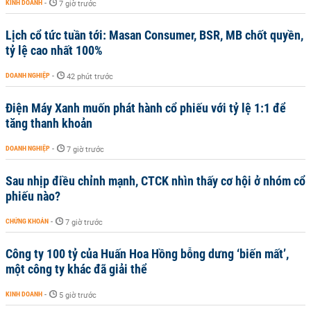
KINH DOANH
-
7 giờ trước
Lịch cổ tức tuần tới: Masan Consumer, BSR, MB chốt quyền,
tỷ lệ cao nhất 100%
DOANH NGHIỆP
-
42 phút trước
Điện Máy Xanh muốn phát hành cổ phiếu với tỷ lệ 1:1 để
tăng thanh khoản
DOANH NGHIỆP
-
7 giờ trước
Sau nhịp điều chỉnh mạnh, CTCK nhìn thấy cơ hội ở nhóm cổ
phiếu nào?
CHỨNG KHOÁN
-
7 giờ trước
Công ty 100 tỷ của Huấn Hoa Hồng bỗng dưng ‘biến mất’,
một công ty khác đã giải thể
KINH DOANH
-
5 giờ trước