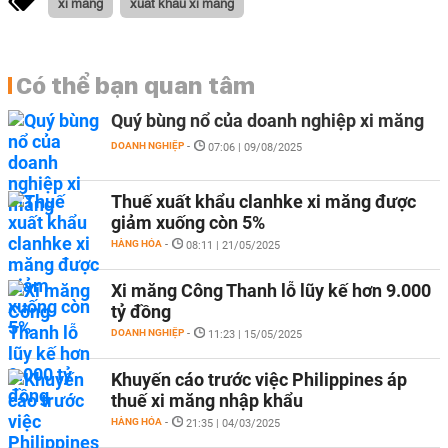
xi măng
xuất khẩu xi măng
Có thể bạn quan tâm
Quý bùng nổ của doanh nghiệp xi măng
DOANH NGHIỆP
-
07:06 | 09/08/2025
Thuế xuất khẩu clanhke xi măng được
giảm xuống còn 5%
HÀNG HÓA
-
08:11 | 21/05/2025
Xi măng Công Thanh lỗ lũy kế hơn 9.000
tỷ đồng
DOANH NGHIỆP
-
11:23 | 15/05/2025
Khuyến cáo trước việc Philippines áp
thuế xi măng nhập khẩu
HÀNG HÓA
-
21:35 | 04/03/2025