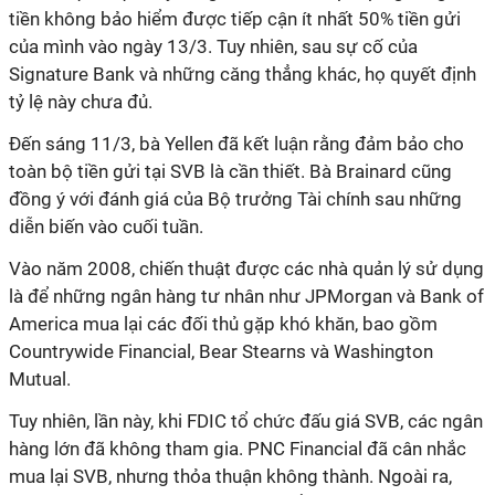
tiền không bảo hiểm được tiếp cận ít nhất 50% tiền gửi
của mình vào ngày 13/3. Tuy nhiên, sau sự cố của
Signature Bank và những căng thẳng khác, họ quyết định
tỷ lệ này chưa đủ.
Đến sáng 11/3, bà Yellen đã kết luận rằng đảm bảo cho
toàn bộ tiền gửi tại SVB là cần thiết. Bà Brainard cũng
đồng ý với đánh giá của Bộ trưởng Tài chính sau những
diễn biến vào cuối tuần.
Vào năm 2008, chiến thuật được các nhà quản lý sử dụng
là để những ngân hàng tư nhân như JPMorgan và Bank of
America mua lại các đối thủ gặp khó khăn, bao gồm
Countrywide Financial, Bear Stearns và Washington
Mutual.
Tuy nhiên, lần này, khi FDIC tổ chức đấu giá SVB, các ngân
hàng lớn đã không tham gia. PNC Financial đã cân nhắc
mua lại SVB, nhưng thỏa thuận không thành. Ngoài ra,