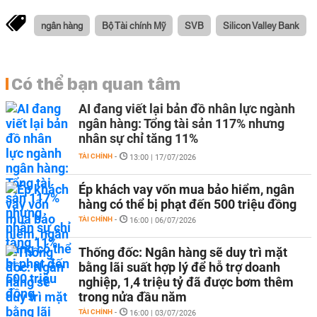
ngân hàng
Bộ Tài chính Mỹ
SVB
Silicon Valley Bank
Có thể bạn quan tâm
AI đang viết lại bản đồ nhân lực ngành
ngân hàng: Tổng tài sản 117% nhưng
nhân sự chỉ tăng 11%
TÀI CHÍNH
-
13:00 | 17/07/2026
Ép khách vay vốn mua bảo hiểm, ngân
hàng có thể bị phạt đến 500 triệu đồng
TÀI CHÍNH
-
16:00 | 06/07/2026
Thống đốc: Ngân hàng sẽ duy trì mặt
bằng lãi suất hợp lý để hỗ trợ doanh
nghiệp, 1,4 triệu tỷ đã được bơm thêm
trong nửa đầu năm
TÀI CHÍNH
-
16:00 | 03/07/2026