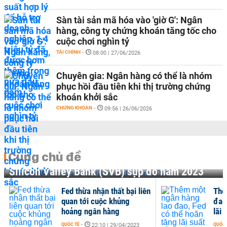
Sàn tài sản mã hóa vào 'giờ G': Ngân
hàng, công ty chứng khoán tăng tốc cho
cuộc chơi nghìn tỷ
TÀI CHÍNH
-
08:00 | 27/06/2026
Chuyên gia: Ngân hàng có thể là nhóm
phục hồi đầu tiên khi thị trường chứng
khoán khởi sắc
CHỨNG KHOÁN
-
09:56 | 26/06/2026
Cùng chủ đề
Silicon Valley Bank (SVB) sụp đổ năm 2023
Fed thừa nhận thất bại liên
Thê
quan tới cuộc khủng
đao
hoảng ngân hàng
lãi 
QUỐC TẾ
-
QUỐC 
22:10 | 29/04/2023