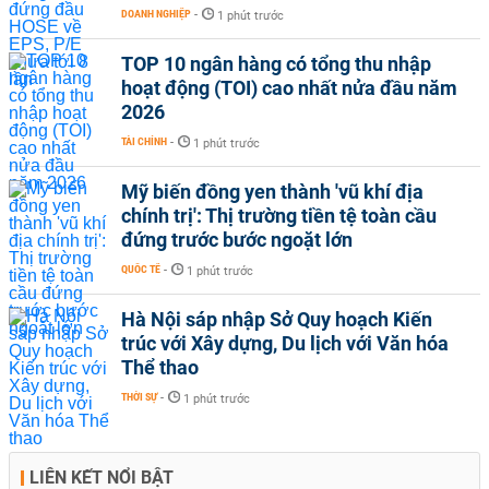
DOANH NGHIỆP
-
1 phút trước
TOP 10 ngân hàng có tổng thu nhập
hoạt động (TOI) cao nhất nửa đầu năm
2026
TÀI CHÍNH
-
1 phút trước
Mỹ biến đồng yen thành 'vũ khí địa
chính trị': Thị trường tiền tệ toàn cầu
đứng trước bước ngoặt lớn
QUỐC TẾ
-
1 phút trước
Hà Nội sáp nhập Sở Quy hoạch Kiến
trúc với Xây dựng, Du lịch với Văn hóa
Thể thao
THỜI SỰ
-
1 phút trước
LIÊN KẾT NỔI BẬT