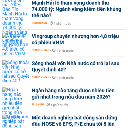
Mạnh Hải lộ tham vọng doanh thu
74.000 tỷ: Ngành vàng kiếm tiền khủng
thế nào?
KINH DOANH
-
1 phút trước
Vingroup chuyển nhượng hơn 4,8 triệu
cổ phiếu VHM
CHỨNG KHOÁN
-
1 phút trước
Sóng thoái vốn Nhà nước có trở lại sau
Quyết định 40?
CHỨNG KHOÁN
-
1 phút trước
Ngân hàng nào tăng được nhiều tiền
gửi nhất trong nửa đầu năm 2026?
TÀI CHÍNH
-
1 phút trước
Một doanh nghiệp bất động sản đứng
đầu HOSE về EPS, P/E chưa tới 8 lần