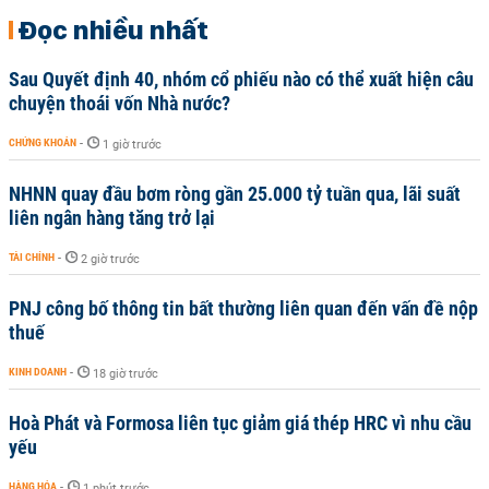
Đọc nhiều nhất
Sau Quyết định 40, nhóm cổ phiếu nào có thể xuất hiện câu
chuyện thoái vốn Nhà nước?
CHỨNG KHOÁN
-
1 giờ trước
NHNN quay đầu bơm ròng gần 25.000 tỷ tuần qua, lãi suất
liên ngân hàng tăng trở lại
TÀI CHÍNH
-
2 giờ trước
PNJ công bố thông tin bất thường liên quan đến vấn đề nộp
thuế
KINH DOANH
-
18 giờ trước
Hoà Phát và Formosa liên tục giảm giá thép HRC vì nhu cầu
yếu
HÀNG HÓA
-
1 phút trước