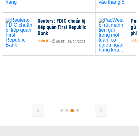
Reuters: FDIC chuẩn bị
Pac
tiếp quản First Republic
gửi
Bank
phi
QUỐC TẾ
-
QUỐC 
09:55 | 29/04/2023