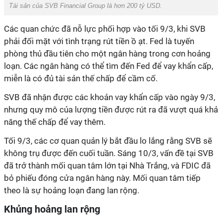
Tài sản của SVB Financial Group là hơn 200 tỷ USD.
Các quan chức đã nỗ lực phối hợp vào tối 9/3, khi SVB
phải đối mặt với tình trạng rút tiền ồ ạt. Fed là tuyến
phòng thủ đầu tiên cho một ngân hàng trong cơn hoảng
loạn. Các ngân hàng có thể tìm đến Fed để vay khẩn cấp,
miễn là có đủ tài sản thế chấp để cầm cố.
SVB đã nhận được các khoản vay khẩn cấp vào ngày 9/3,
nhưng quy mô của lượng tiền được rút ra đã vượt quá khả
năng thế chấp để vay thêm.
Tối 9/3, các cơ quan quản lý bắt đầu lo lắng rằng SVB sẽ
không trụ được đến cuối tuần. Sáng 10/3, vấn đề tại SVB
đã trở thành mối quan tâm lớn tại Nhà Trắng, và FDIC đã
bỏ phiếu đóng cửa ngân hàng này. Mối quan tâm tiếp
theo là sự hoảng loạn đang lan rộng.
Khủng hoảng lan rộng