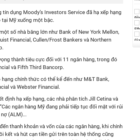
g tín dụng Moody’s Investors Service đã hạ xếp hạng
 tại Mỹ xuống một bậc.
một số nhà băng lớn như Bank of New York Mellon,
ruist Financial, Cullen/Frost Bankers và Northern
p.
vọng thành tiêu cực đối với 11 ngân hàng, trong đó
ncial và Fifth Third Bancorp.
ếp hạng chính thức có thể kể đến như M&T Bank,
cial và Webster Financial.
 định hạ xếp hạng, các nhà phân tích Jill Cetina và
“Các ngân hàng Mỹ đang phải tiếp tục đối mặt với rủi
- nợ (ALM)...
ng đến thanh khoản và vốn của các ngân hàng, khi chính
hồi kết và hút cạn tiền gửi trên toàn hệ thống cũng