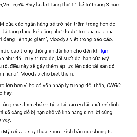
5,25 - 5,5%. Đây là đợt tăng thứ 11 kể từ tháng 3 năm
LM của các ngân hàng sẽ trở nên trầm trọng hơn do
 đã tăng đáng kể, cũng như do dự trữ của các nhà
i đang liên tục giảm”, Moody’s viết trong báo cáo.
ở mức cao trong thời gian dài hơn cho đến khi
lạm
và như đã lưu ý trước đó, lãi suất dài hạn của Mỹ
 tố, điều này sẽ gây thêm áp lực lên các tài sản có
gân hàng”, Moody’s cho biết thêm.
ro lớn hơn vì họ có vốn pháp lý tương đối thấp,
CNBC
o hay.
rằng các định chế có tỷ lệ tài sản có lãi suất cố định
hì sẽ càng dễ bị hạn chế về khả năng sinh lời cũng
 vay.
u Mỹ rơi vào suy thoái - một kịch bản mà chúng tôi