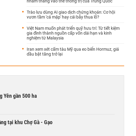
nhắm thẳng vào thế thống trị của Trung Quốc
Trào lưu dùng AI giao dịch chứng khoán: Cơ hội
vươn tầm 'cá mập' hay cái bẫy thua lỗ?
Việt Nam muốn phát triển quỹ hưu trí: Từ tiết kiệm
gia đình thành nguồn cấp vốn dài hạn và kinh
nghiệm từ Malaysia
Iran xem xét cấm tàu Mỹ qua eo biển Hormuz, giá
dầu bật tăng trở lại
g Yên gần 500 ha
ng tại khu Chợ Gà - Gạo