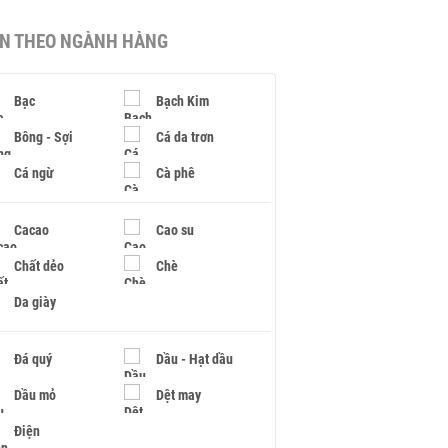
IN THEO NGÀNH HÀNG
Bạc
Bạch Kim
Bông - Sợi
Cá da trơn
Cá ngừ
Cà phê
Cacao
Cao su
Chất dẻo
Chè
Da giày
Đá quý
Dầu - Hạt dầu
Dầu mỏ
Dệt may
Điện