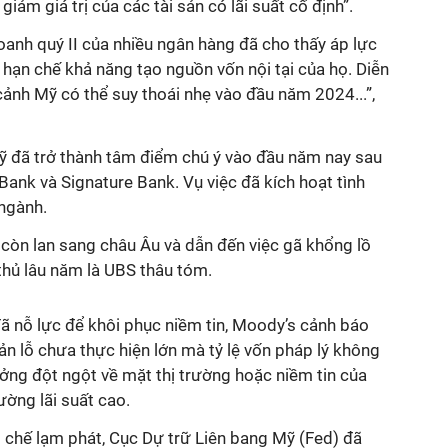
giảm giá trị của các tài sản có lãi suất cố định”.
doanh quý II của nhiều ngân hàng đã cho thấy áp lực
ể hạn chế khả năng tạo nguồn vốn nội tại của họ. Diễn
 cảnh Mỹ có thể suy thoái nhẹ vào đầu năm 2024...”,
 đã trở thành tâm điểm chú ý vào đầu năm nay sau
 Bank và Signature Bank. Vụ việc đã kích hoạt tình
 ngành.
 còn lan sang châu Âu và dẫn đến việc gã khổng lồ
 thủ lâu năm là UBS thâu tóm.
ã nỗ lực để khôi phục niềm tin, Moody’s cảnh báo
n lỗ chưa thực hiện lớn mà tỷ lệ vốn pháp lý không
ởng đột ngột về mặt thị trường hoặc niềm tin của
ường lãi suất cao.
 chế lạm phát, Cục Dự trữ Liên bang Mỹ (Fed) đã