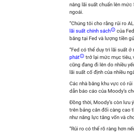
nâng lãi suất chuẩn lên mức 
ngoái.
“Chúng tôi cho rằng rủi ro A
lãi suất chính sách
của Fed
băng tại Fed và lượng tiền gử
“Fed có thể duy trì lãi suất 
phát
trở lại mức mục tiêu, 
cũng đang đi lên do nhiều yếu
lãi suất cố định của nhiều n
Các nhà băng khu vực có rủi 
dẫn báo cáo của Moody’s ch
Đồng thời, Moody’s còn lưu ý 
trên bảng cân đối càng cao t
như năng lực tăng vốn và cho
“Rủi ro có thể rõ ràng hơn nế