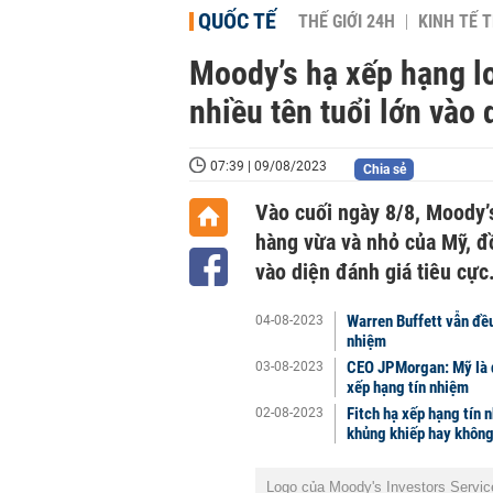
QUỐC TẾ
THẾ GIỚI 24H
KINH TẾ T
Moody’s hạ xếp hạng l
nhiều tên tuổi lớn vào 
07:39 | 09/08/2023
Chia sẻ
Vào cuối ngày 8/8, Moody’
hàng vừa và nhỏ của Mỹ, đồ
vào diện đánh giá tiêu cực
Warren Buffett vẫn đều
04-08-2023
nhiệm
CEO JPMorgan: Mỹ là qu
03-08-2023
xếp hạng tín nhiệm
Fitch hạ xếp hạng tín 
02-08-2023
khủng khiếp hay khôn
Logo của Moody's Investors Servic