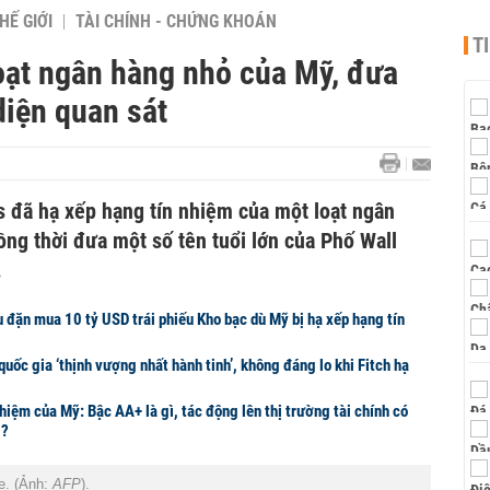
HẾ GIỚI
TÀI CHÍNH - CHỨNG KHOÁN
T
oạt ngân hàng nhỏ của Mỹ, đưa
diện quan sát
s đã hạ xếp hạng tín nhiệm của một loạt ngân
ng thời đưa một số tên tuổi lớn của Phố Wall
.
 đặn mua 10 tỷ USD trái phiếu Kho bạc dù Mỹ bị hạ xếp hạng tín
ốc gia ‘thịnh vượng nhất hành tinh’, không đáng lo khi Fitch hạ
nhiệm của Mỹ: Bậc AA+ là gì, tác động lên thị trường tài chính có
g?
e. (Ảnh:
AFP
).