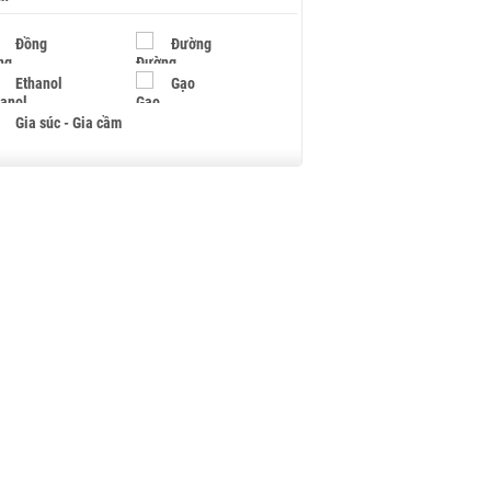
Đồng
Đường
Ethanol
Gạo
Gia súc - Gia cầm
Giấy
Gỗ
Hạt điều
Hồ tiêu - Hạt tiêu
Khí đốt
Kim loại khác
Mắc ca
Muối
Ngũ cốc
Nhựa - Hạt nhựa
Palladium
Phân bón