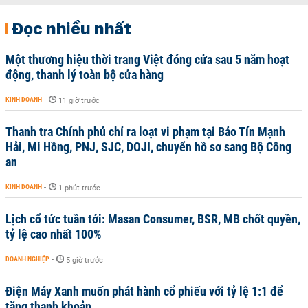
Đọc nhiều nhất
Một thương hiệu thời trang Việt đóng cửa sau 5 năm hoạt
động, thanh lý toàn bộ cửa hàng
KINH DOANH
-
11 giờ trước
Thanh tra Chính phủ chỉ ra loạt vi phạm tại Bảo Tín Mạnh
Hải, Mi Hồng, PNJ, SJC, DOJI, chuyển hồ sơ sang Bộ Công
an
KINH DOANH
-
1 phút trước
Lịch cổ tức tuần tới: Masan Consumer, BSR, MB chốt quyền,
tỷ lệ cao nhất 100%
DOANH NGHIỆP
-
5 giờ trước
Điện Máy Xanh muốn phát hành cổ phiếu với tỷ lệ 1:1 để
tăng thanh khoản