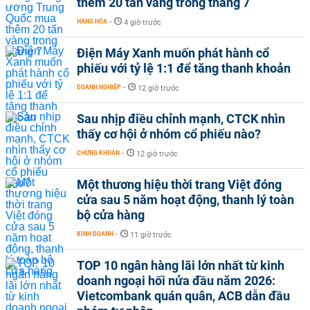
thêm 20 tấn vàng trong tháng 7
HÀNG HÓA
-
4 giờ trước
Điện Máy Xanh muốn phát hành cổ
phiếu với tỷ lệ 1:1 để tăng thanh khoản
DOANH NGHIỆP
-
12 giờ trước
Sau nhịp điều chỉnh mạnh, CTCK nhìn
thấy cơ hội ở nhóm cổ phiếu nào?
CHỨNG KHOÁN
-
12 giờ trước
Một thương hiệu thời trang Việt đóng
cửa sau 5 năm hoạt động, thanh lý toàn
bộ cửa hàng
KINH DOANH
-
11 giờ trước
TOP 10 ngân hàng lãi lớn nhất từ kinh
doanh ngoại hối nửa đầu năm 2026:
Vietcombank quán quân, ACB dẫn đầu