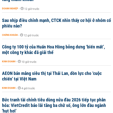
DOANH NGHIỆP
-
12 giờ trước
Sau nhịp điều chỉnh mạnh, CTCK nhìn thấy cơ hội ở nhóm cổ
phiếu nào?
CHỨNG KHOÁN
-
12 giờ trước
Công ty 100 tỷ của Huấn Hoa Hồng bỗng dưng ‘biến mất’,
một công ty khác đã giải thể
KINH DOANH
-
10 giờ trước
AEON bán mảng siêu thị tại Thái Lan, dồn lực cho ‘cuộc
chiến’ tại Việt Nam
KINH DOANH
-
4 giờ trước
Bức tranh tài chính tiêu dùng nửa đầu 2026 tiếp tục phân
hóa: VietCredit báo lãi tăng ba chữ số, ông lớn đầu ngành
'hụt hơi'