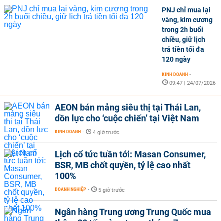
PNJ chỉ mua lại
vàng, kim cương
trong 2h buổi
chiều, giữ lịch
trả tiền tối đa
120 ngày
KINH DOANH
-
09:47 | 24/07/2026
AEON bán mảng siêu thị tại Thái Lan,
dồn lực cho ‘cuộc chiến’ tại Việt Nam
KINH DOANH
-
4 giờ trước
Lịch cổ tức tuần tới: Masan Consumer,
BSR, MB chốt quyền, tỷ lệ cao nhất
100%
DOANH NGHIỆP
-
5 giờ trước
Ngân hàng Trung ương Trung Quốc mua