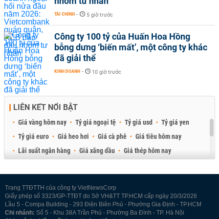
nhóm tư nhân
TÀI CHÍNH
-
5 giờ trước
Công ty 100 tỷ của Huấn Hoa Hồng
bỗng dưng ‘biến mất’, một công ty khác
đã giải thể
KINH DOANH
-
10 giờ trước
LIÊN KẾT NỔI BẬT
Giá vàng hôm nay
Tỷ giá ngoại tệ
Tỷ giá usd
Tỷ giá yen
Tỷ giá euro
Giá heo hơi
Giá cà phê
Giá tiêu hôm nay
Lãi suất ngân hàng
Giá xăng dầu
Giá thép hôm nay
Giá sầu riêng
Giá thịt heo
Giá gạo
Giá cao su
Best Retail Brokers
Diễn đàn đầu tư Việt Nam 2026
Trang TTĐTTH của công ty VietNewsCorp
Giấy phép số 3323/GP-TTĐT do Sở VH&TT TP.HCM cấp ngày 20/3/2026
Lầu 5 - Compa Building - 293 Điện Biên Phủ - Phường Gia Định - TP.HCM
Chi nhánh:
Số 5 - Khu 38A Trần Phú - Phường Ba Đình - TP. Hà Nội