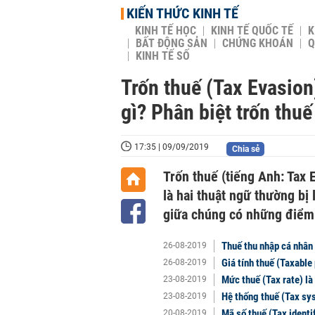
KIẾN THỨC KINH TẾ
KINH TẾ HỌC
KINH TẾ QUỐC TẾ
K
BẤT ĐỘNG SẢN
CHỨNG KHOÁN
Q
KINH TẾ SỐ
Trốn thuế (Tax Evasion
gì? Phân biệt trốn thuế
17:35 | 09/09/2019
Chia sẻ
Trốn thuế (tiếng Anh: Tax 
là hai thuật ngữ thường bị
giữa chúng có những điểm k
Thuế thu nhập cá nhân 
26-08-2019
Giá tính thuế (Taxable 
26-08-2019
Mức thuế (Tax rate) là
23-08-2019
Hệ thống thuế (Tax sys
23-08-2019
Mã số thuế (Tax identi
20-08-2019