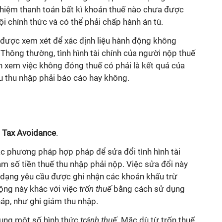
 nhiệm thanh toán bất kì khoản thuế nào chưa được
tội chính thức và có thể phải chấp hành án tù.
i được xem xét để xác định liệu hành động không
 Thông thường, tình hình tài chính của người nộp thuế
n xem việc không đóng thuế có phải là kết quả của
ấu thu nhập phải báo cáo hay không.
à
Tax Avoidance
.
ác phương pháp hợp pháp để sửa đổi tình hình tài
m số tiền thuế thu nhập phải nộp. Việc sửa đổi này
dạng yêu cầu được ghi nhận các khoản khấu trừ
ộng này khác với việc
trốn thuế
bằng cách sử dụng
p, như ghi giảm thu nhập.
dụng một số hình thức
tránh thuế.
Mặc dù từ trốn thuế