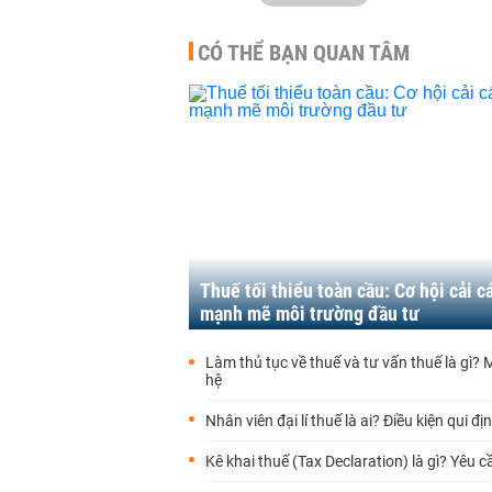
CÓ THỂ BẠN QUAN TÂM
Thuế tối thiểu toàn cầu: Cơ hội cải c
mạnh mẽ môi trường đầu tư
Làm thủ tục về thuế và tư vấn thuế là gì?
hệ
Nhân viên đại lí thuế là ai? Điều kiện qui đị
Kê khai thuế (Tax Declaration) là gì? Yêu c