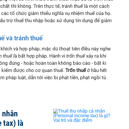
chất thì không. Trên thực tế,
tránh thuế
là một cách
các tổ chức giảm thiểu nghĩa vụ nhiệm thuế của họ.
hấu trừ thuế thu nhập hoặc sử dụng tín dụng để giảm
uế và tránh thuế
hích và hợp pháp, mặc dù thoạt tiên điều này nghe
n thuế l
à bất hợp pháp. Hành vi
trốn thuế
xảy ra khi
ng đúng - hoặc hoàn toàn không báo cáo - bất kì
o kiếm được cho cơ quan thuế.
Trốn thuế
ở hầu hết
m pháp luật, dẫn tới việc bị phạt tiền, phạt ngồi tù
á nhân
 tax) là