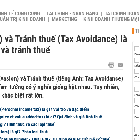
INH TẾ CÔNG CỘNG
TÀI CHÍNH - NGÂN HÀNG
TÀI CHÍNH DOAN
UẢN TRỊ KINH DOANH
MARKETING
KINH DOANH THƯƠNG MẠI
T
) và Tránh thuế (Tax Avoidance) là
 và tránh thuế
Evasion) và Tránh thuế (tiếng Anh: Tax Avoidance)
 lầm tưởng có ý nghĩa giống hệt nhau. Tuy nhiên,
hác biệt rất lớn.
(Personal income tax) là gì? Vai trò và đặc điểm
price of value added tax) là gì? Qui định về giá tính thuế
 gì? Hình thức và các loại thuế
tem) là gì? Phân loại thuế
fication number - TIN) là gì? Qui định về việc cấp mã số thuế