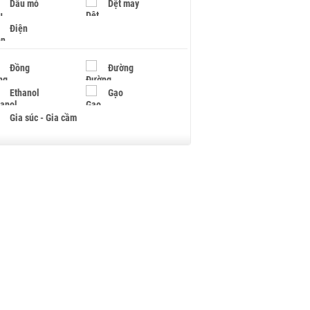
Dầu mỏ
Dệt may
Điện
Đồng
Đường
Ethanol
Gạo
Gia súc - Gia cầm
Giấy
Gỗ
Hạt điều
Hồ tiêu - Hạt tiêu
Khí đốt
Kim loại khác
Mắc ca
Muối
Ngũ cốc
Nhựa - Hạt nhựa