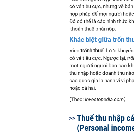
có vẻ tiêu cực, nhưng về bản 
hợp pháp để mọi người hoặc 
Đó có thể là các hình thức k
khoản thuế phải nộp.
Khác biệt giữa trốn th
Việc
tránh thuế
được khuyến k
có vẻ tiêu cực. Ngược lại,
trố
một người người báo cáo khô
thu nhập hoặc doanh thu nà
các quốc gia là hành vi vi phạ
hoặc cả hai.
(Theo:
investopedia.com)
Thuế thu nhập c
(Personal income