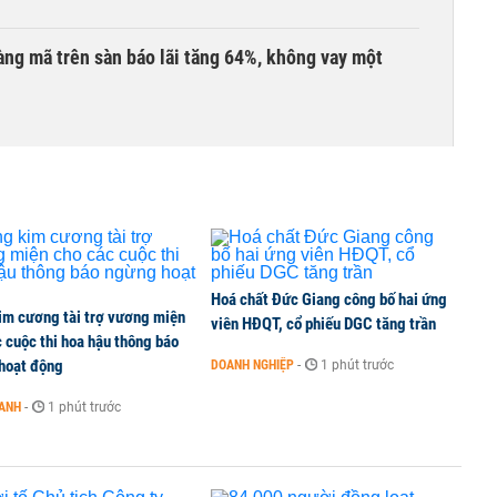
àng mã trên sàn báo lãi tăng 64%, không vay một
ần đầu tham gia vào hệ sinh thái Vingroup
hị trường chứng khoán trong tháng 7 biến động
Hoá chất Đức Giang công bố hai ứng
im cương tài trợ vương miện
viên HĐQT, cổ phiếu DGC tăng trần
 cuộc thi hoa hậu thông báo
hoạt động
DOANH NGHIỆP
-
1 phút trước
ng thuần số
OANH
-
1 phút trước
3 phiên giải ngân liên tiếp