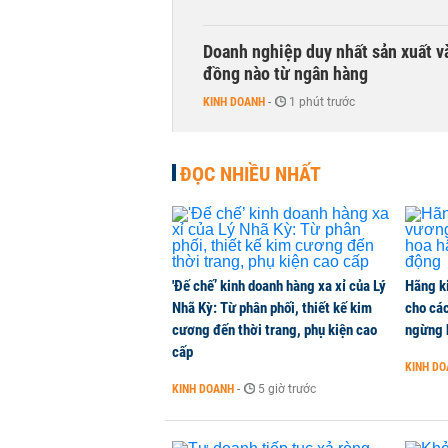
Doanh nghiệp duy nhất sản xuất v
đồng nào từ ngân hàng
KINH DOANH
-
1 phút trước
Con gái tỷ phú Phạm Nhật Vượng l
ĐỌC NHIỀU NHẤT
KINH DOANH
-
1 phút trước
Hơn 227.000 tài khoản gia nhập t
CHỨNG KHOÁN
-
1 phút trước
'Đế chế’ kinh doanh hàng xa xỉ của Lý
Hãng k
Nhã Kỳ: Từ phân phối, thiết kế kim
cho các
cương đến thời trang, phụ kiện cao
ngừng 
Cuộc đua 'xuống phố' của ngân hà
cấp
KINH DOANH
-
1 phút trước
KINH D
KINH DOANH
-
5 giờ trước
Khối ngoại quay đầu bán ròng sau 