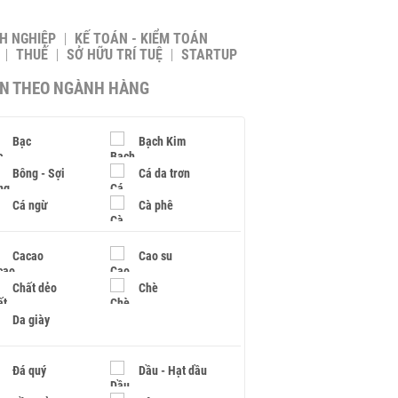
H NGHIỆP
KẾ TOÁN - KIỂM TOÁN
THUẾ
SỞ HỮU TRÍ TUỆ
STARTUP
IN THEO NGÀNH HÀNG
Bạc
Bạch Kim
Bông - Sợi
Cá da trơn
Cá ngừ
Cà phê
Cacao
Cao su
Chất dẻo
Chè
Da giày
Đá quý
Dầu - Hạt dầu