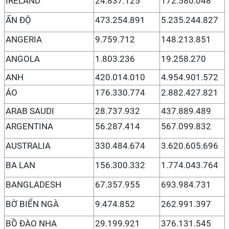
IRELAND
24.837.125
172.580.048
ẤN ĐỘ
473.254.891
5.235.244.827
ANGERIA
9.759.712
148.213.851
ANGOLA
1.803.236
19.258.270
ANH
420.014.010
4.954.901.572
ÁO
176.330.774
2.882.427.821
ARAB SAUDI
28.737.932
437.889.489
ARGENTINA
56.287.414
567.099.832
AUSTRALIA
330.484.674
3.620.605.696
BA LAN
156.300.332
1.774.043.764
BANGLADESH
67.357.955
693.984.731
BỜ BIỂN NGÀ
9.474.852
262.991.397
BỒ ĐÀO NHA
29.199.921
376.131.545