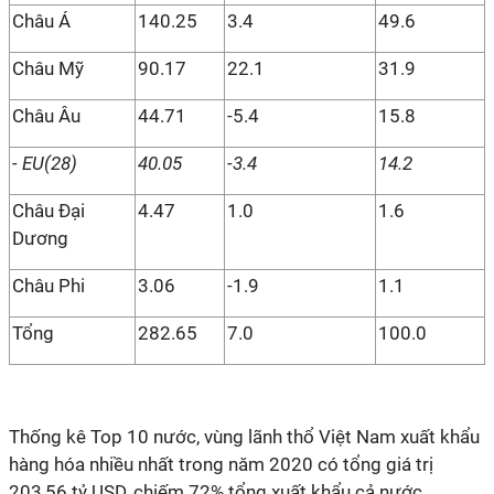
Châu Á
140.25
3.4
49.6
Châu Mỹ
90.17
22.1
31.9
Châu Âu
44.71
-5.4
15.8
- EU(28)
40.05
-3.4
14.2
Châu Đại
4.47
1.0
1.6
Dương
Châu Phi
3.06
-1.9
1.1
Tổng
282.65
7.0
100.0
Thống kê Top 10 nước, vùng lãnh thổ Việt Nam xuất khẩu
hàng hóa nhiều nhất trong năm 2020 có tổng giá trị
203,56 tỷ USD, chiếm 72% tổng xuất khẩu cả nước.