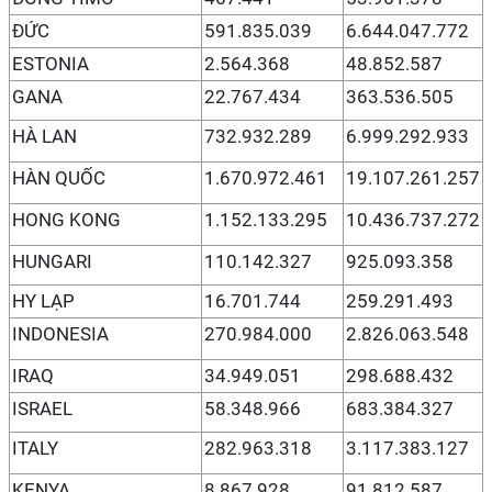
ĐỨC
591.835.039
6.644.047.772
ESTONIA
2.564.368
48.852.587
GANA
22.767.434
363.536.505
HÀ LAN
732.932.289
6.999.292.933
HÀN QUỐC
1.670.972.461
19.107.261.257
HONG KONG
1.152.133.295
10.436.737.272
HUNGARI
110.142.327
925.093.358
HY LẠP
16.701.744
259.291.493
INDONESIA
270.984.000
2.826.063.548
IRAQ
34.949.051
298.688.432
ISRAEL
58.348.966
683.384.327
ITALY
282.963.318
3.117.383.127
KENYA
8.867.928
91.812.587