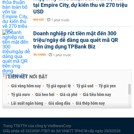
tại Empire City, dự kiến thu về 270 triệu
USD
NHÀ ĐẤT
-
1 phút trước
Doanh nghiệp rút tiền mặt đến 300
triệu/ngày dễ dàng qua quét mã QR
trên ứng dụng TPBank Biz
TÀI CHÍNH
-
1 phút trước
LIÊN KẾT NỔI BẬT
Giá vàng hôm nay
Tỷ giá ngoại tệ
Tỷ giá usd
Tỷ giá yen
Tỷ giá euro
Giá heo hơi
Giá cà phê
Giá tiêu hôm nay
Lãi suất ngân hàng
Giá xăng dầu
Giá thép hôm nay
Giá sầu riêng
Giá thịt heo
Giá gạo
Giá cao su
Best Retail Brokers
Diễn đàn đầu tư Việt Nam 2026
Trang TTĐTTH của công ty VietNewsCorp
Giấy phép số 3323/GP-TTĐT do Sở VH&TT TP.HCM cấp ngày 20/3/2026