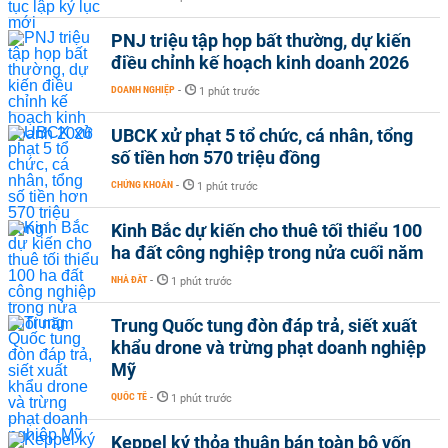
PNJ triệu tập họp bất thường, dự kiến
điều chỉnh kế hoạch kinh doanh 2026
DOANH NGHIỆP
-
1 phút trước
UBCK xử phạt 5 tổ chức, cá nhân, tổng
số tiền hơn 570 triệu đồng
CHỨNG KHOÁN
-
1 phút trước
Kinh Bắc dự kiến cho thuê tối thiểu 100
ha đất công nghiệp trong nửa cuối năm
NHÀ ĐẤT
-
1 phút trước
Trung Quốc tung đòn đáp trả, siết xuất
khẩu drone và trừng phạt doanh nghiệp
Mỹ
QUỐC TẾ
-
1 phút trước
Keppel ký thỏa thuận bán toàn bộ vốn