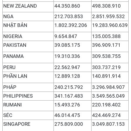
NEW ZEALAND
44.350.860
498.308.910
NGA
212.703.853
2.851.959.532
NHẬT BẢN
1.802.392.206
19.283.960.639
NIGERIA
9.654.847
135.005.388
PAKISTAN
39.085.175
396.909.171
PANAMA
19.310.336
309.538.755
PERU
22.562.947
303.737.219
PHẦN LAN
12.889.128
140.891.914
PHÁP
240.215.792
3.296.984.907
PHILIPPINES
341.167.483
3.549.565.049
RUMANI
15.493.276
220.198.402
SÉC
46.014.475
424.469.274
SINGAPORE
275.809.000
3.049.807.153