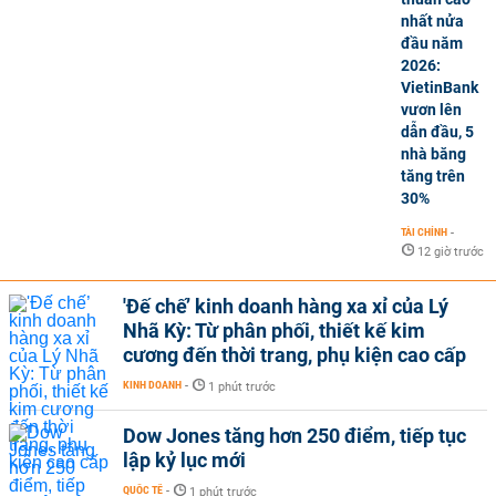
nhất nửa
đầu năm
2026:
VietinBank
vươn lên
dẫn đầu, 5
nhà băng
tăng trên
30%
TÀI CHÍNH
-
12 giờ trước
'Đế chế’ kinh doanh hàng xa xỉ của Lý
Nhã Kỳ: Từ phân phối, thiết kế kim
cương đến thời trang, phụ kiện cao cấp
KINH DOANH
-
1 phút trước
Dow Jones tăng hơn 250 điểm, tiếp tục
lập kỷ lục mới
QUỐC TẾ
-
1 phút trước