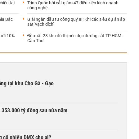
hiều tại
Trình Quốc hội cắt giảm 47 điều kiện kinh doanh
công nghệ
hía Bắc
Giải ngân đầu tư công quý III: Khi các siêu dự án áp
sát 'vạch đích'
dưới 10%
Đề xuất 28 khu đô thị nén dọc đường sắt TP HCM -
Cần Thơ
ng tại khu Chợ Gà - Gạo
ần 353.000 tỷ đồng sau nửa năm
g cổ phiếu DMX cho ai?