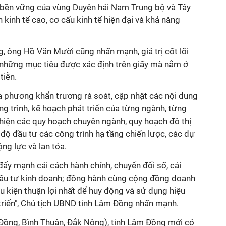
 bền vững của vùng Duyên hải Nam Trung bộ và Tây
n kinh tế cao, cơ cấu kinh tế hiện đại và khả năng
, ông Hồ Văn Mười cũng nhấn mạnh, giá trị cốt lõi
những mục tiêu được xác định trên giấy mà nằm ở
tiễn.
ịa phương khẩn trương rà soát, cập nhật các nội dung
g trình, kế hoạch phát triển của từng ngành, từng
thiện các quy hoạch chuyên ngành, quy hoạch đô thị
 độ đầu tư các công trình hạ tầng chiến lược, các dự
ng lực và lan tỏa.
đẩy mạnh cải cách hành chính, chuyển đổi số, cải
ầu tư kinh doanh; đồng hành cùng cộng đồng doanh
ều kiện thuận lợi nhất để huy động và sử dụng hiệu
triển", Chủ tịch UBND tỉnh Lâm Đồng nhấn mạnh.
 Đồng, Bình Thuận, Đắk Nông), tỉnh Lâm Đồng mới có