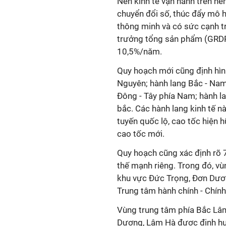
Nền kinh tế vận hành trên nề
chuyển đổi số, thúc đẩy mô hì
thông minh và có sức cạnh 
trưởng tổng sản phẩm (GRDP
10,5%/năm.
Quy hoạch mới cũng định hìn
Nguyên; hành lang Bắc - Nam
Đông - Tây phía Nam; hành la
bắc. Các hành lang kinh tế n
tuyến quốc lộ, cao tốc hiện 
cao tốc mới.
Quy hoạch cũng xác định rõ 7 
thế mạnh riêng. Trong đó, 
khu vực Đức Trọng, Đơn Dươn
Trung tâm hành chính - Chính 
Vùng trung tâm phía Bắc Lâ
Dương, Lâm Hà được định hướ