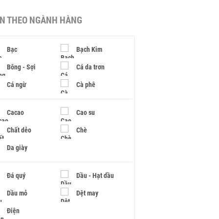
IN THEO NGÀNH HÀNG
Bạc
Bạch Kim
Bông - Sợi
Cá da trơn
Cá ngừ
Cà phê
Cacao
Cao su
Chất dẻo
Chè
Da giày
Đá quý
Dầu - Hạt dầu
Dầu mỏ
Dệt may
Điện