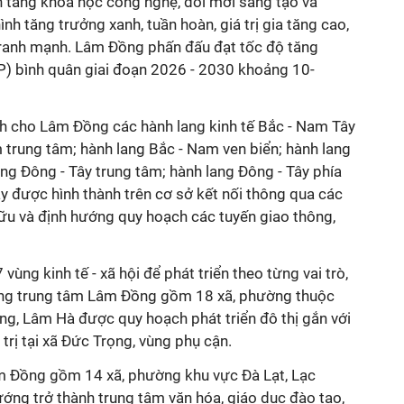
n tảng khoa học công nghệ, đổi mới sáng tạo và
nh tăng trưởng xanh, tuần hoàn, giá trị gia tăng cao,
tranh mạnh. Lâm Đồng phấn đấu đạt tốc độ tăng
) bình quân giai đoạn 2026 - 2030 khoảng 10-
h cho Lâm Đồng các hành lang kinh tế Bắc - Nam Tây
 trung tâm; hành lang Bắc - Nam ven biển; hành lang
ng Đông - Tây trung tâm; hành lang Đông - Tây phía
ày được hình thành trên cơ sở kết nối thông qua các
hữu và định hướng quy hoạch các tuyến giao thông,
vùng kinh tế - xã hội để phát triển theo từng vai trò,
vùng trung tâm Lâm Đồng gồm 18 xã, phường thuộc
g, Lâm Hà được quy hoạch phát triển đô thị gắn với
trị tại xã Đức Trọng, vùng phụ cận.
m Đồng gồm 14 xã, phường khu vực Đà Lạt, Lạc
ng trở thành trung tâm văn hóa, giáo dục đào tạo,