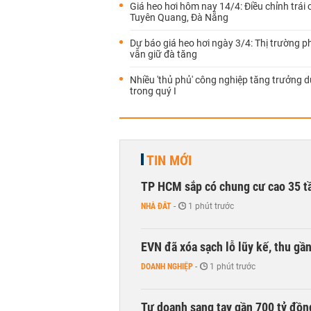
Giá heo hơi hôm nay 14/4: Điều chỉnh trái c
Tuyên Quang, Đà Nẵng
Dự báo giá heo hơi ngày 3/4: Thị trường p
vẫn giữ đà tăng
Nhiều 'thủ phủ' công nghiệp tăng trưởng 
trong quý I
TIN MỚI
TP HCM sắp có chung cư cao 35 tầ
NHÀ ĐẤT
-
1 phút trước
EVN đã xóa sạch lỗ lũy kế, thu g
DOANH NGHIỆP
-
1 phút trước
Tự doanh sang tay gần 700 tỷ đồn