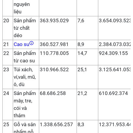
nguyên
liệu
20
Sản phẩm
363.935.029
7,6
3.654.093.523
từ chất
dẻo
21
Cao su
360.527.981
8,9
2.384.073.032
22
Sản phẩm
110.778.005
14,7
924.309.155
từ cao su
23
Túi xách,
310.966.522
25,1
3.125.641.053
ví,vali, mũ,
ô, dù
24
Sản phẩm
68.686.258
21,2
610.692.374
mây, tre,
cói và
thảm
25
Gỗ và sản
1.338.656.257
8,3
12.371.953.44
phẩm gỗ