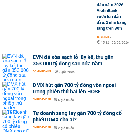
đầu năm 2026:
VietinBank
vươn lên dẫn
đầu, 5 nhà băng
tăng trên 30%
TÀI CHÍNH
-
15:12 | 05/08/2026
EVN đã xóa sạch lỗ lũy kế, thu gần
353.000 tỷ đồng sau nửa năm
DOANH NGHIỆP
-
2 giờ trước
DMX hút gần 700 tỷ đồng vốn ngoại
trong phiên thứ hai lên HOSE
CHỨNG KHOÁN
-
6 giờ trước
Tự doanh sang tay gần 700 tỷ đồng cổ
phiếu DMX cho ai?
CHỨNG KHOÁN
-
2 giờ trước