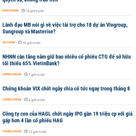
KINH DOANH
-
10 giờ trước
Lãnh đạo MB nói gì về việc tài trợ cho 18 dự án Vingroup,
Sungroup và Masterise?
TÀI CHÍNH
-
16 giờ trước
NHNN cần tăng nắm giữ bao nhiêu cổ phiếu CTG để sở hữu
tối thiểu 65% VietinBank?
CHỨNG KHOÁN
-
7 giờ trước
Chứng khoán VIX chốt ngày chia cổ tức ngay trong tháng 8
CHỨNG KHOÁN
-
6 giờ trước
Công ty con của HAGL chốt ngày IPO gần 19 triệu cp với giá
gấp hơn 4 lần cổ phiếu HAG
CHỨNG KHOÁN
-
15 giờ trước