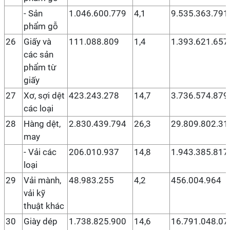
- Sản
1.046.600.779
4,1
9.535.363.791
phẩm gỗ
26
Giấy và
111.088.809
1,4
1.393.621.657
các sản
phẩm từ
giấy
27
Xơ, sợi dệt
423.243.278
14,7
3.736.574.879
các loại
28
Hàng dệt,
2.830.439.794
26,3
29.809.802.31
may
- Vải các
206.010.937
14,8
1.943.385.817
loại
29
Vải mành,
48.983.255
4,2
456.004.964
vải kỹ
thuật khác
30
Giày dép
1.738.825.900
14,6
16.791.048.07