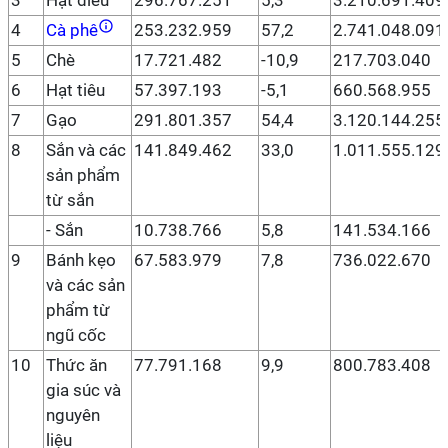
3
Hạt điều
296.767.251
5,3
3.210.691.409
4
Cà phê
253.232.959
57,2
2.741.048.091
5
Chè
17.721.482
-10,9
217.703.040
6
Hạt tiêu
57.397.193
-5,1
660.568.955
7
Gạo
291.801.357
54,4
3.120.144.255
8
Sắn và các
141.849.462
33,0
1.011.555.129
sản phẩm
từ sắn
- Sắn
10.738.766
5,8
141.534.166
9
Bánh kẹo
67.583.979
7,8
736.022.670
và các sản
phẩm từ
ngũ cốc
10
Thức ăn
77.791.168
9,9
800.783.408
gia súc và
nguyên
liệu