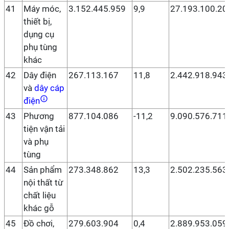
41
Máy móc,
3.152.445.959
9,9
27.193.100.20
thiết bị,
dụng cụ
phụ tùng
khác
42
Dây điện
267.113.167
11,8
2.442.918.943
và
dây cáp
điện
43
Phương
877.104.086
-11,2
9.090.576.711
tiện vận tải
và phụ
tùng
44
Sản phẩm
273.348.862
13,3
2.502.235.563
nội thất từ
chất liệu
khác gỗ
45
Đồ chơi,
279.603.904
0,4
2.889.953.059