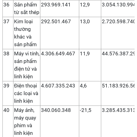
36
Sản phẩm
293.969.141
12,9
3.054.130.994
từ sắt thép
37
Kim loại
292.501.467
13,0
2.720.598.740
thường
khác và
sản phẩm
38
Máy vi tính,
4.306.649.467
11,9
44.576.387.29
sản phẩm
điện tử và
linh kiện
39
Điện thoại
4.607.335.243
4,6
51.183.926.56
các loại và
linh kiện
40
Máy ảnh,
340.060.348
-21,5
3.285.435.313
máy quay
phim và
linh kiện