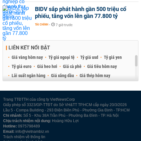
BIDV sắp phát hành gần 500 triệu cổ
phiếu, tăng vốn lên gần 77.800 tỷ
TÀI CHÍNH
-
7 giờ trước
LIÊN KẾT NỔI BẬT
Giá vàng hôm nay
Tỷ giá ngoại tệ
Tỷ giá usd
Tỷ giá yen
Tỷ giá euro
Giá heo hơi
Giá cà phê
Giá tiêu hôm nay
Lãi suất ngân hàng
Giá xăng dầu
Giá thép hôm nay
Giá sầu riêng
Giá thịt heo
Giá gạo
Giá cao su
Best Retail Brokers
Diễn đàn đầu tư Việt Nam 2026
Trang TTĐTTH của công ty VietNewsCorp
Giấy phép số 3323/GP-TTĐT do Sở VH&TT TP.HCM cấp ngày 20/3/2026
Lầu 5 - Compa Building - 293 Điện Biên Phủ - Phường Gia Định - TP.HCM
Chi nhánh:
Số 5 - Khu 38A Trần Phú - Phường Ba Đình - TP. Hà Nội
Chịu trách nhiệm nội dung:
Hoàng Hữu Lợi
Hotline:
0975798489
Email:
info@vietnambiz.vn
Trách nhiệm về thông tin