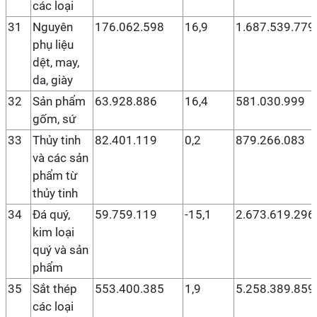
các loại
31
Nguyên
176.062.598
16,9
1.687.539.779
phụ liệu
dệt, may,
da, giày
32
Sản phẩm
63.928.886
16,4
581.030.999
gốm, sứ
33
Thủy tinh
82.401.119
0,2
879.266.083
và các sản
phẩm từ
thủy tinh
34
Đá quý,
59.759.119
-15,1
2.673.619.296
kim loại
quý và sản
phẩm
35
Sắt thép
553.400.385
1,9
5.258.389.859
các loại