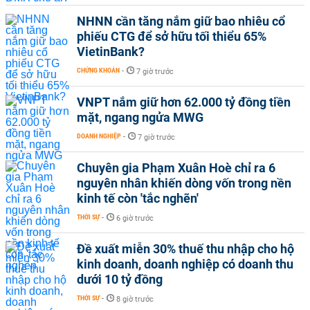
NHNN cần tăng nắm giữ bao nhiêu cổ
phiếu CTG để sở hữu tối thiểu 65%
VietinBank?
CHỨNG KHOÁN
-
7 giờ trước
VNPT nắm giữ hơn 62.000 tỷ đồng tiền
mặt, ngang ngửa MWG
DOANH NGHIỆP
-
7 giờ trước
Chuyên gia Phạm Xuân Hoè chỉ ra 6
nguyên nhân khiến dòng vốn trong nền
kinh tế còn 'tắc nghẽn'
THỜI SỰ
-
6 giờ trước
Đề xuất miễn 30% thuế thu nhập cho hộ
kinh doanh, doanh nghiệp có doanh thu
dưới 10 tỷ đồng
THỜI SỰ
-
8 giờ trước