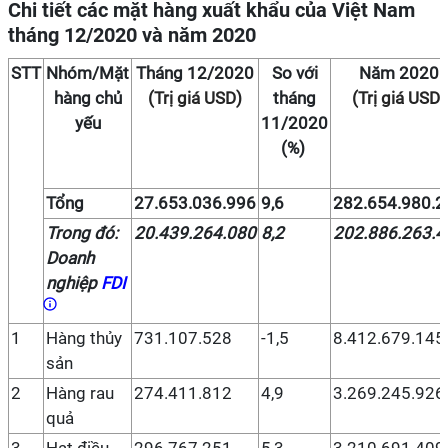
Chi tiết các mặt hàng xuất khẩu của Việt Nam
tháng 12/2020 và năm 2020
STT
Nhóm/Mặt
Tháng 12/2020
So với
Năm 2020
hàng chủ
(Trị giá USD)
tháng
(Trị giá USD)
yếu
11/2020
(%)
Tổng
27.653.036.996
9,6
282.654.980.2
Trong đó:
20.439.264.080
8,2
202.886.263.4
Doanh
nghiệp
FDI
1
Hàng thủy
731.107.528
-1,5
8.412.679.145
sản
2
Hàng rau
274.411.812
4,9
3.269.245.926
quả