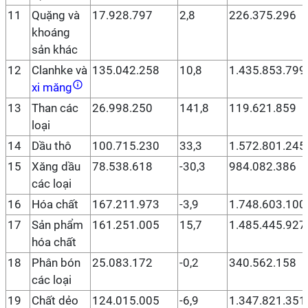
11
Quặng và
17.928.797
2,8
226.375.296
khoáng
sản khác
12
Clanhke và
135.042.258
10,8
1.435.853.799
xi măng
13
Than các
26.998.250
141,8
119.621.859
loại
14
Dầu thô
100.715.230
33,3
1.572.801.245
15
Xăng dầu
78.538.618
-30,3
984.082.386
các loại
16
Hóa chất
167.211.973
-3,9
1.748.603.100
17
Sản phẩm
161.251.005
15,7
1.485.445.927
hóa chất
18
Phân bón
25.083.172
-0,2
340.562.158
các loại
19
Chất dẻo
124.015.005
-6,9
1.347.821.351