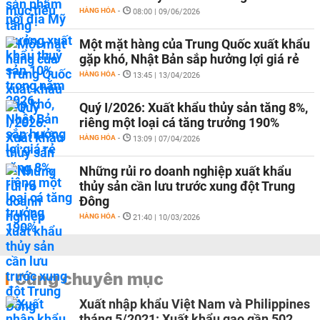
HÀNG HÓA
-
08:00 | 09/06/2026
Một mặt hàng của Trung Quốc xuất khẩu
gặp khó, Nhật Bản sắp hưởng lợi giá rẻ
HÀNG HÓA
-
13:45 | 13/04/2026
Quý I/2026: Xuất khẩu thủy sản tăng 8%,
riêng một loại cá tăng trưởng 190%
HÀNG HÓA
-
13:09 | 07/04/2026
Những rủi ro doanh nghiệp xuất khẩu
thủy sản cần lưu trước xung đột Trung
Đông
HÀNG HÓA
-
21:40 | 10/03/2026
Cùng chuyên mục
Xuất nhập khẩu Việt Nam và Philippines
tháng 5/2021: Xuất khẩu gạo gần 502