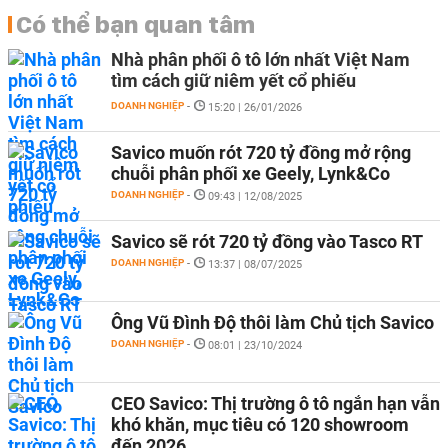
Có thể bạn quan tâm
Nhà phân phối ô tô lớn nhất Việt Nam
tìm cách giữ niêm yết cổ phiếu
DOANH NGHIỆP
-
15:20 | 26/01/2026
Savico muốn rót 720 tỷ đồng mở rộng
chuỗi phân phối xe Geely, Lynk&Co
DOANH NGHIỆP
-
09:43 | 12/08/2025
Savico sẽ rót 720 tỷ đồng vào Tasco RT
DOANH NGHIỆP
-
13:37 | 08/07/2025
Ông Vũ Đình Độ thôi làm Chủ tịch Savico
DOANH NGHIỆP
-
08:01 | 23/10/2024
CEO Savico: Thị trường ô tô ngắn hạn vẫn
khó khăn, mục tiêu có 120 showroom
đến 2026