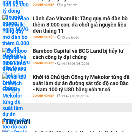
DOANH NGHIỆP
-
8 giờ trước
Lãnh đạo Vinamilk: Tăng quy mô đàn bò
thêm 8.000 con, đã chốt giá nguyên liệu
đến tháng 11
DOANH NGHIỆP
-
13 giờ trước
Bamboo Capital và BCG Land bị hủy tư
cách công ty đại chúng
DOANH NGHIỆP
-
14:13 | 06/08/2026
Khởi tố Chủ tịch Công ty Mekolor từng đề
xuất làm dự án đường sắt tốc độ cao Bắc
- Nam 100 tỷ USD bằng vốn tự có
DOANH NGHIỆP
-
13:47 | 06/08/2026
Tin mới