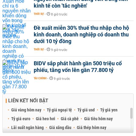
kinh tế còn 'tắc nghẽn'
THỜI SỰ
-
8 giờ trước
Đề xuất miễn 30% thuế thu nhập cho hộ
kinh doanh, doanh nghiệp có doanh thu
dưới 10 tỷ đồng
THỜI SỰ
-
9 giờ trước
BIDV sắp phát hành gần 500 triệu cổ
phiếu, tăng vốn lên gần 77.800 tỷ
TÀI CHÍNH
-
9 giờ trước
LIÊN KẾT NỔI BẬT
Giá vàng hôm nay
Tỷ giá ngoại tệ
Tỷ giá usd
Tỷ giá yen
Tỷ giá euro
Giá heo hơi
Giá cà phê
Giá tiêu hôm nay
Lãi suất ngân hàng
Giá xăng dầu
Giá thép hôm nay