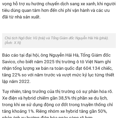
vọng hỗ trợ xu hướng chuyển dịch sang xe xanh, khi người
tiêu dùng quan tâm hơn đến chi phí vận hành và các ưu
đãi từ nhà sản xuất.
Chủ tịch Ngô Đức Vũ (trái) và Tổng Giám đốc Nguyễn Hải Hà (phải).
(Ảnh: X.N)
Báo cáo tại đại hội, ông Nguyễn Hải Hà, Tổng Giám đốc
Savico, cho biết năm 2025 thị trường ô tô Việt Nam ghi
nhận tổng lượng xe bán ra toàn quốc đạt 604.134 chiếc,
tăng 22% so với năm trước và vượt mức kỷ lục từng thiết
lập năm 2022.
Tuy nhiên, tăng trưởng của thị trường có sự phân hóa rõ.
Xe điện và hybrid chiếm gần 38,5% thị phần xe du lịch,
trong khi xe sử dụng động cơ đốt trong truyền thống chỉ
tăng khoảng 1%. Riêng nhóm xe hybrid tăng gần 50%,
phản ánh xu hướng điện hóa ngày càng rõ hơn.