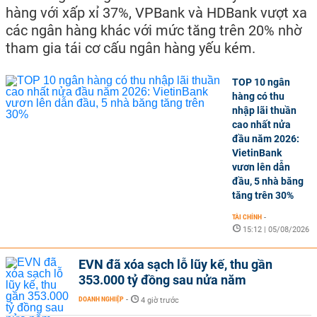
hàng với xấp xỉ 37%, VPBank và HDBank vượt xa
các ngân hàng khác với mức tăng trên 20% nhờ
tham gia tái cơ cấu ngân hàng yếu kém.
TOP 10 ngân
hàng có thu
nhập lãi thuần
cao nhất nửa
đầu năm 2026:
VietinBank
vươn lên dẫn
đầu, 5 nhà băng
tăng trên 30%
TÀI CHÍNH
-
15:12 | 05/08/2026
EVN đã xóa sạch lỗ lũy kế, thu gần
353.000 tỷ đồng sau nửa năm
DOANH NGHIỆP
-
4 giờ trước