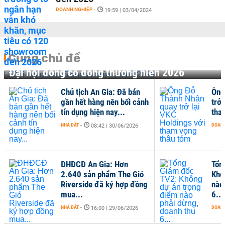
DOANH NGHIỆP
-
19:59 | 03/04/2024
Cùng chủ đề
Đại hội đồng cổ đông thường niên 2026
Chủ tịch An Gia: Đã bán
Ông
gần hết hàng nên bối cảnh
trở 
tín dụng hiện nay...
tha
NHÀ ĐẤT
-
DOANH
08:42 | 30/06/2026
ĐHĐCĐ An Gia: Hơn
Tổn
2.640 sản phẩm The Gió
Khô
Riverside đã ký hợp đồng
nào
mua...
6...
NHÀ ĐẤT
-
DOANH
16:00 | 29/06/2026