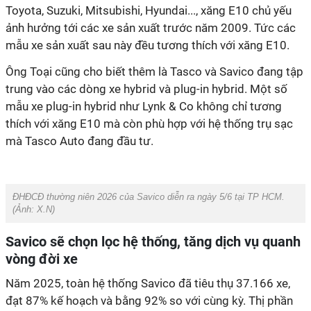
Toyota, Suzuki, Mitsubishi, Hyundai..., xăng E10 chủ yếu
ảnh hưởng tới các xe sản xuất trước năm 2009. Tức các
mẫu xe sản xuất sau này đều tương thích với xăng E10.
Ông Toại cũng cho biết thêm là Tasco và Savico đang tập
trung vào các dòng xe hybrid và plug-in hybrid. Một số
mẫu xe plug-in hybrid như Lynk & Co không chỉ tương
thích với xăng E10 mà còn phù hợp với hệ thống trụ sạc
mà Tasco Auto đang đầu tư.
ĐHĐCĐ thường niên 2026 của Savico diễn ra ngày 5/6 tại TP HCM.
(Ảnh: X.N)
Savico sẽ chọn lọc hệ thống, tăng dịch vụ quanh
vòng đời xe
Năm 2025, toàn hệ thống Savico đã tiêu thụ 37.166 xe,
đạt 87% kế hoạch và bằng 92% so với cùng kỳ. Thị phần