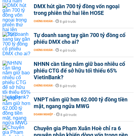
DMX hút gần 700 tỷ đồng vốn ngoại
trong phiên thứ hai lên HOSE
CHỨNG KHOÁN
-
8 giờ trước
Tự doanh sang tay gần 700 tỷ đồng cổ
phiếu DMX cho ai?
CHỨNG KHOÁN
-
4 giờ trước
NHNN cần tăng nắm giữ bao nhiêu cổ
phiếu CTG để sở hữu tối thiểu 65%
VietinBank?
CHỨNG KHOÁN
-
8 giờ trước
VNPT nắm giữ hơn 62.000 tỷ đồng tiền
mặt, ngang ngửa MWG
DOANH NGHIỆP
-
8 giờ trước
Chuyên gia Phạm Xuân Hoè chỉ ra 6
nguyên nhân khiến dòng vốn trong nền