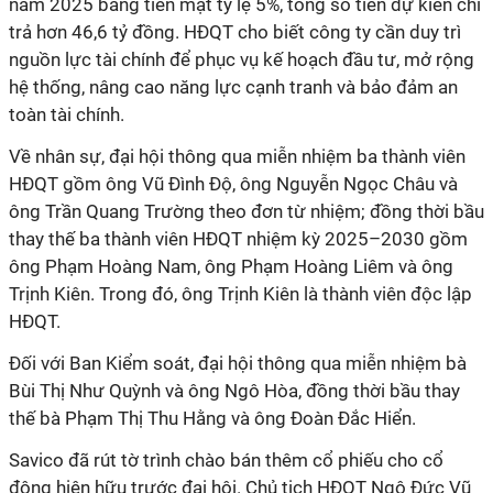
năm 2025 bằng tiền mặt tỷ lệ 5%, tổng số tiền dự kiến chi
trả hơn 46,6 tỷ đồng. HĐQT cho biết công ty cần duy trì
nguồn lực tài chính để phục vụ kế hoạch đầu tư, mở rộng
hệ thống, nâng cao năng lực cạnh tranh và bảo đảm an
toàn tài chính.
Về nhân sự, đại hội thông qua miễn nhiệm ba thành viên
HĐQT gồm ông Vũ Đình Độ, ông Nguyễn Ngọc Châu và
ông Trần Quang Trường theo đơn từ nhiệm; đồng thời bầu
thay thế ba thành viên HĐQT nhiệm kỳ 2025–2030 gồm
ông Phạm Hoàng Nam, ông Phạm Hoàng Liêm và ông
Trịnh Kiên. Trong đó, ông Trịnh Kiên là thành viên độc lập
HĐQT.
Đối với Ban Kiểm soát, đại hội thông qua miễn nhiệm bà
Bùi Thị Như Quỳnh và ông Ngô Hòa, đồng thời bầu thay
thế bà Phạm Thị Thu Hằng và ông Đoàn Đắc Hiển.
Savico đã rút tờ trình chào bán thêm cổ phiếu cho cổ
đông hiện hữu trước đại hội. Chủ tịch HĐQT Ngô Đức Vũ