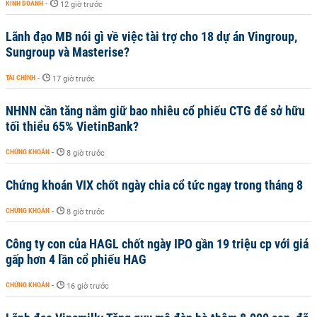
KINH DOANH
-
12 giờ trước
Lãnh đạo MB nói gì về việc tài trợ cho 18 dự án Vingroup,
Sungroup và Masterise?
TÀI CHÍNH
-
17 giờ trước
NHNN cần tăng nắm giữ bao nhiêu cổ phiếu CTG để sở hữu
tối thiểu 65% VietinBank?
CHỨNG KHOÁN
-
8 giờ trước
Chứng khoán VIX chốt ngày chia cổ tức ngay trong tháng 8
CHỨNG KHOÁN
-
8 giờ trước
Công ty con của HAGL chốt ngày IPO gần 19 triệu cp với giá
gấp hơn 4 lần cổ phiếu HAG
CHỨNG KHOÁN
-
16 giờ trước