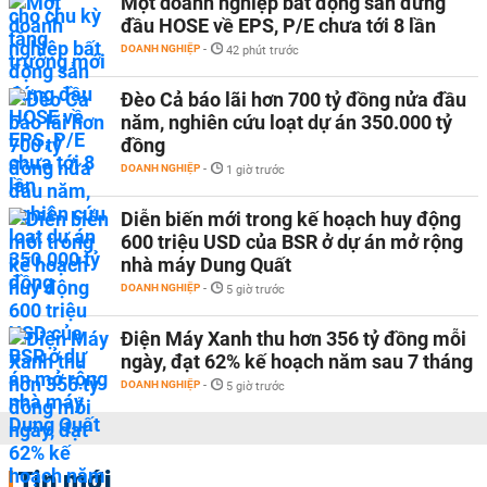
Một doanh nghiệp bất động sản đứng
đầu HOSE về EPS, P/E chưa tới 8 lần
DOANH NGHIỆP
-
42 phút trước
Đèo Cả báo lãi hơn 700 tỷ đồng nửa đầu
năm, nghiên cứu loạt dự án 350.000 tỷ
đồng
DOANH NGHIỆP
-
1 giờ trước
Diễn biến mới trong kế hoạch huy động
600 triệu USD của BSR ở dự án mở rộng
nhà máy Dung Quất
DOANH NGHIỆP
-
5 giờ trước
Điện Máy Xanh thu hơn 356 tỷ đồng mỗi
ngày, đạt 62% kế hoạch năm sau 7 tháng
DOANH NGHIỆP
-
5 giờ trước
Tin mới