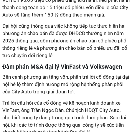
Với hơn 95,65 triệu cổ phiếu đang lưu hành, nếu phát hành
thành công toàn bộ 15 triệu cổ phiếu, vốn điều lệ của City
Auto sẽ tăng thêm 150 tỷ đồng theo mệnh giá.
Đại hội cũng thông qua việc không tiếp tục thực hiện hai
phương án chào bán đã được ĐHĐCĐ thường niên năm
2025 thông qua, gồm phương án chào bán cổ phiếu phổ
thông riêng lẻ và phương án chào bán cổ phiếu ưu đãi cổ
tức chuyển đổi riêng lẻ.
Đàm phán M&A đại lý VinFast và Volkswagen
Bên cạnh phương án tăng vốn, phần trả lời cổ đông tại đại
hội hé lộ thêm định hướng mở rộng hệ thống phân phối
của City Auto trong giai đoạn tới.
Trả lời câu hỏi của cổ đông về kế hoạch kinh doanh xe
VinFast, ông Trần Ngọc Dân, Chủ tịch HĐQT City Auto,
cho biết công ty đang trong quá trình đàm phán. Sau đại
hội, khi các tờ trình được thông qua, công ty sẽ xúc tiến