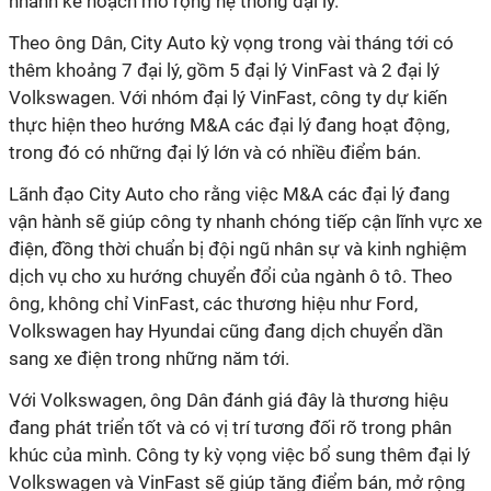
nhanh kế hoạch mở rộng hệ thống đại lý.
Theo ông Dân, City Auto kỳ vọng trong vài tháng tới có
thêm khoảng 7 đại lý, gồm 5 đại lý VinFast và 2 đại lý
Volkswagen. Với nhóm đại lý VinFast, công ty dự kiến
thực hiện theo hướng M&A các đại lý đang hoạt động,
trong đó có những đại lý lớn và có nhiều điểm bán.
Lãnh đạo City Auto cho rằng việc M&A các đại lý đang
vận hành sẽ giúp công ty nhanh chóng tiếp cận lĩnh vực xe
điện, đồng thời chuẩn bị đội ngũ nhân sự và kinh nghiệm
dịch vụ cho xu hướng chuyển đổi của ngành ô tô. Theo
ông, không chỉ VinFast, các thương hiệu như Ford,
Volkswagen hay Hyundai cũng đang dịch chuyển dần
sang xe điện trong những năm tới.
Với Volkswagen, ông Dân đánh giá đây là thương hiệu
đang phát triển tốt và có vị trí tương đối rõ trong phân
khúc của mình. Công ty kỳ vọng việc bổ sung thêm đại lý
Volkswagen và VinFast sẽ giúp tăng điểm bán, mở rộng