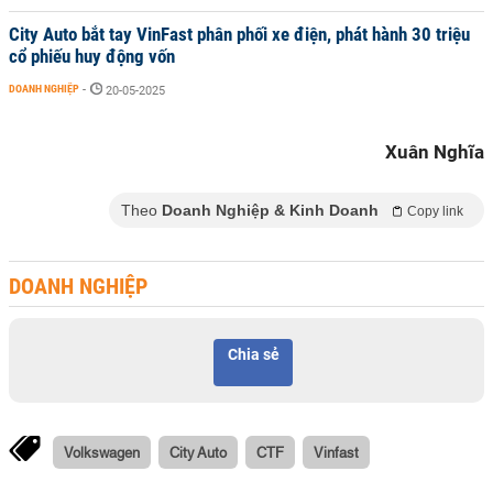
City Auto bắt tay VinFast phân phối xe điện, phát hành 30 triệu
cổ phiếu huy động vốn
DOANH NGHIỆP
-
20-05-2025
Xuân Nghĩa
Theo
Doanh Nghiệp & Kinh Doanh
Copy link
DOANH NGHIỆP
Chia sẻ
Volkswagen
City Auto
CTF
Vinfast