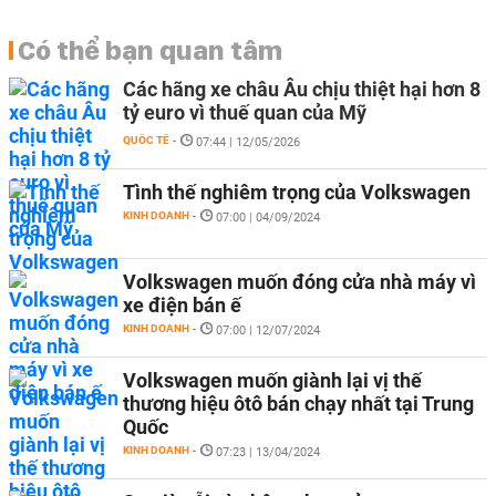
Có thể bạn quan tâm
Các hãng xe châu Âu chịu thiệt hại hơn 8
tỷ euro vì thuế quan của Mỹ
QUỐC TẾ
-
07:44 | 12/05/2026
Tình thế nghiêm trọng của Volkswagen
KINH DOANH
-
07:00 | 04/09/2024
Volkswagen muốn đóng cửa nhà máy vì
xe điện bán ế
KINH DOANH
-
07:00 | 12/07/2024
Volkswagen muốn giành lại vị thế
thương hiệu ôtô bán chạy nhất tại Trung
Quốc
KINH DOANH
-
07:23 | 13/04/2024