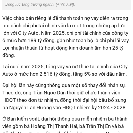
Động lực tăng trưởng ngành. (Ảnh: X.N).
Việc chào bán riêng lẻ để thanh toán nợ vay diễn ra trong
bối cảnh chi phí tài chính vẫn là một trong những áp lực
lớn với City Auto. Năm 2025, chi phí tài chính của công ty
ở mức hơn 189 tỷ đồng, gần như toàn bộ là chi phí lãi vay.
Lợi nhuận thuần từ hoạt động kinh doanh âm hơn 25 tỷ
đồng.
Tại cuối năm 2025, tổng vay và nợ thuê tài chính của City
Auto ở mức hơn 2.516 tỷ đồng, tăng
5% so
với đầu năm.
Đại hội lần này cũng thông qua một số thay đổi nhân sự.
Theo đó, ông Trần Ngọc Dân thôi giữ chức thành viên
HĐQT theo đơn từ nhiệm, đồng thời đại hội bầu bổ sung
bà Nguyễn Lan Hương vào HĐQT nhiệm kỳ 2024 - 2028.
Ở Ban kiểm soát, đại hội thông qua miễn nhiệm ba thành
viên gồm bà Hoàng Thị Thanh Hải, bà Trần Thị Én và bà