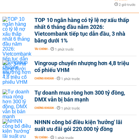
2 giờ trước
TOP 10 ngân hàng có tỷ lệ nợ xấu thấp
nhất 6 tháng đầu năm 2026:
Vietcombank tiếp tục dẫn đầu, 3 nhà
băng dưới 1%
TÀI CHÍNH
-
1 phút trước
Vingroup chuyển nhượng hơn 4,8 triệu
cổ phiếu VHM
CHỨNG KHOÁN
-
1 phút trước
Tự doanh mua ròng hơn 300 tỷ đồng,
DMX vẫn bị bán mạnh
CHỨNG KHOÁN
-
1 phút trước
NHNN công bố điều kiện 'hưởng' lãi
suất ưu đãi gói 220.000 tỷ đồng
TÀI CHÍNH
-
1 phút trước