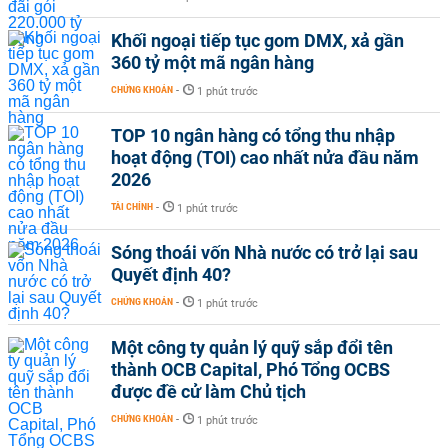
Khối ngoại tiếp tục gom DMX, xả gần
360 tỷ một mã ngân hàng
CHỨNG KHOÁN
-
1 phút trước
TOP 10 ngân hàng có tổng thu nhập
hoạt động (TOI) cao nhất nửa đầu năm
2026
TÀI CHÍNH
-
1 phút trước
Sóng thoái vốn Nhà nước có trở lại sau
Quyết định 40?
CHỨNG KHOÁN
-
1 phút trước
Một công ty quản lý quỹ sắp đổi tên
thành OCB Capital, Phó Tổng OCBS
được đề cử làm Chủ tịch
CHỨNG KHOÁN
-
1 phút trước