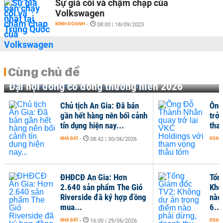
Sự già cỗi và chậm chạp của
Volkswagen
KINH DOANH
-
08:00 | 18/09/2023
Cùng chủ đề
Đại hội đồng cổ đông thường niên 2026
Chủ tịch An Gia: Đã bán
Ông
gần hết hàng nên bối cảnh
trở 
tín dụng hiện nay...
tha
NHÀ ĐẤT
-
DOANH
08:42 | 30/06/2026
ĐHĐCĐ An Gia: Hơn
Tổn
2.640 sản phẩm The Gió
Khô
Riverside đã ký hợp đồng
nào
mua...
6...
NHÀ ĐẤT
-
DOANH
16:00 | 29/06/2026