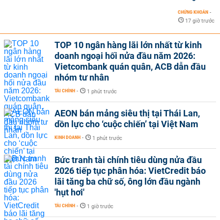
CHỨNG KHOÁN
-
17 giờ trước
TOP 10 ngân hàng lãi lớn nhất từ kinh
doanh ngoại hối nửa đầu năm 2026:
Vietcombank quán quân, ACB dẫn đầu
nhóm tư nhân
TÀI CHÍNH
-
1 phút trước
AEON bán mảng siêu thị tại Thái Lan,
dồn lực cho ‘cuộc chiến’ tại Việt Nam
KINH DOANH
-
1 phút trước
Bức tranh tài chính tiêu dùng nửa đầu
2026 tiếp tục phân hóa: VietCredit báo
lãi tăng ba chữ số, ông lớn đầu ngành
'hụt hơi'
TÀI CHÍNH
-
1 giờ trước