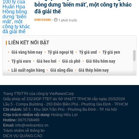
bỗng dưng ‘biến mất’, một công ty khác
đã giải thể
KINH DOANH
-
1 phút trước
LIÊN KẾT NỔI BẬT
Giá vàng hôm nay
Tỷ giá ngoại tệ
Tỷ giá usd
Tỷ giá yen
Tỷ giá euro
Giá heo hơi
Giá cà phê
Giá tiêu hôm nay
Lãi suất ngân hàng
Giá xăng dầu
Giá thép hôm nay
Giá sầu riêng
Giá thịt heo
Giá gạo
Giá cao su
Best Retail Brokers
Diễn đàn đầu tư Việt Nam 2026
Trang TTĐTTH của công ty VietNewsCorp
Giấy phép số 3323/GP-TTĐT do Sở VH&TT TP.HCM cấp ngày 20/3/2026
Lầu 5 - Compa Building - 293 Điện Biên Phủ - Phường Gia Định - TP.HCM
Chi nhánh:
Số 5 - Khu 38A Trần Phú - Phường Ba Đình - TP. Hà Nội
Chịu trách nhiệm nội dung:
Hoàng Hữu Lợi
Hotline:
0975798489
Email:
info@vietnambiz.vn
Trách nhiệm về thông tin
DỊCH VỤ QUẢNG CÁO