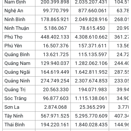
Nam Định
200.399.898
2.035.207.431
104.513
Nghệ An
99.770.799
877.660.061
63.780
Ninh Bình
178.865.921
2.049.828.916
268.016
Ninh Thuận
5.186.067
78.615.450
20.996
Phú Thọ
448.402.133
4.308.610.662
361.271
Phú Yên
16.507.376
157.371.611
13.564
Quảng Bình
13.621.725
115.135.597
24.720
Quảng Nam
129.940.037
1.282.062.106
244.406
Quảng Ngãi
164.619.449
1.642.811.952
287.556
Quảng Ninh
274.749.254
2.307.674.853
233.053
Quảng Trị
20.563.330
194.071.983
39.946
Sóc Trăng
96.877.603
1.115.138.061
34.904
Sơn La
2.874.068
25.365.299
3.778.
Tây Ninh
567.971.525
5.295.770.609
407.341
Thái Bình
194.220.161
1.840.028.435
144.961