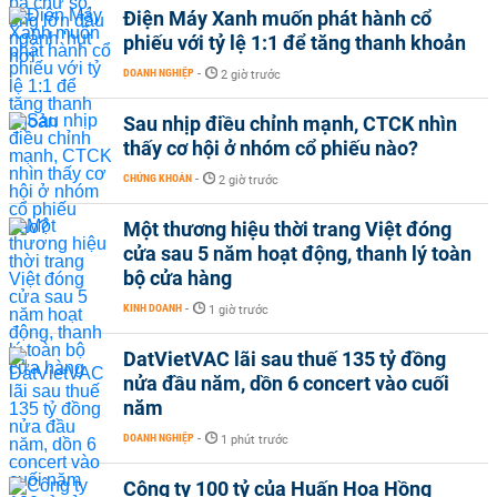
Điện Máy Xanh muốn phát hành cổ
phiếu với tỷ lệ 1:1 để tăng thanh khoản
DOANH NGHIỆP
-
2 giờ trước
Sau nhịp điều chỉnh mạnh, CTCK nhìn
thấy cơ hội ở nhóm cổ phiếu nào?
CHỨNG KHOÁN
-
2 giờ trước
Một thương hiệu thời trang Việt đóng
cửa sau 5 năm hoạt động, thanh lý toàn
bộ cửa hàng
KINH DOANH
-
1 giờ trước
DatVietVAC lãi sau thuế 135 tỷ đồng
nửa đầu năm, dồn 6 concert vào cuối
năm
DOANH NGHIỆP
-
1 phút trước
Công ty 100 tỷ của Huấn Hoa Hồng