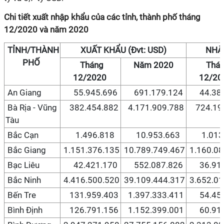
Chi tiết xuất nhập khẩu của các tỉnh, thành phố tháng
12/2020 và năm 2020
TỈNH/THÀNH
XUẤT KHẨU (Đvt: USD)
NHẬP
PHỐ
Tháng
Năm 2020
Thá
12/2020
12/2
An Giang
55.945.696
691.179.124
44.387
Bà Rịa - Vũng
382.454.882
4.171.909.788
724.193
Tàu
Bắc Cạn
1.496.818
10.953.663
1.013.
Bắc Giang
1.151.376.135
10.789.749.467
1.160.08
Bạc Liêu
42.421.170
552.087.826
36.916
Bắc Ninh
4.416.500.520
39.109.444.317
3.652.01
Bến Tre
131.959.403
1.397.333.411
54.454
Bình Định
126.791.156
1.152.399.001
60.911