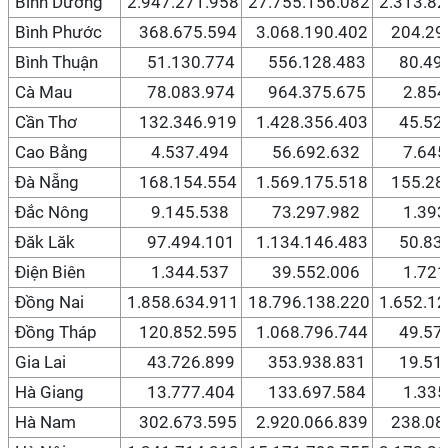
Bình Dương
2.947.271.958
27.755.156.082
2.313.82
Bình Phước
368.675.594
3.068.190.402
204.293
Bình Thuận
51.130.774
556.128.483
80.499
Cà Mau
78.083.974
964.375.675
2.854.
Cần Thơ
132.346.919
1.428.356.403
45.529
Cao Bằng
4.537.494
56.692.632
7.645.
Đà Nẵng
168.154.554
1.569.175.518
155.287
Đắc Nông
9.145.538
73.297.982
1.393.
Đăk Lăk
97.494.101
1.134.146.483
50.830
Điện Biên
1.344.537
39.552.006
1.721.
Đồng Nai
1.858.634.911
18.796.138.220
1.652.12
Đồng Tháp
120.852.595
1.068.796.744
49.573
Gia Lai
43.726.899
353.938.831
19.515
Hà Giang
13.777.404
133.697.584
1.335.
Hà Nam
302.673.595
2.920.066.839
238.082