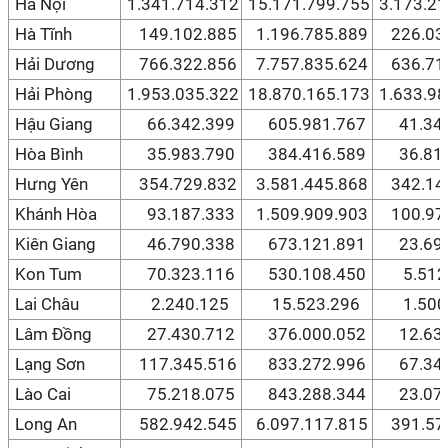
Hà Nội
1.341.714.312
15.171.799.755
3.173.21
Hà Tĩnh
149.102.885
1.196.785.889
226.032
Hải Dương
766.322.856
7.757.835.624
636.715
Hải Phòng
1.953.035.322
18.870.165.173
1.633.98
Hậu Giang
66.342.399
605.981.767
41.345
Hòa Bình
35.983.790
384.416.589
36.812
Hưng Yên
354.729.832
3.581.445.868
342.140
Khánh Hòa
93.187.333
1.509.909.903
100.979
Kiên Giang
46.790.338
673.121.891
23.698
Kon Tum
70.323.116
530.108.450
5.512.
Lai Châu
2.240.125
15.523.296
1.500.
Lâm Đồng
27.430.712
376.000.052
12.631
Lạng Sơn
117.345.516
833.272.996
67.344
Lào Cai
75.218.075
843.288.344
23.071
Long An
582.942.545
6.097.117.815
391.576