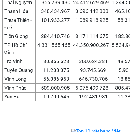
Thái Nguyên
1.355.739.430
24.412.629.469
1.244.56
Thanh Hóa
348.434.967
3.696.442.383
465.106
Thừa Thiên -
101.933.277
1.089.918.925
58.310
Huế
Tiền Giang
284.410.746
3.171.114.675
182.867
TP Hồ Chí
4.331.565.465
44.350.900.267
5.534.94
Minh
Trà Vinh
30.856.623
360.624.381
49.578
Tuyên Quang
11.233.375
93.745.669
5.931.
Vĩnh Long
56.086.953
646.730.706
18.853
Vĩnh Phúc
509.000.905
5.075.499.728
805.473
Yên Bái
19.700.545
192.481.981
11.282