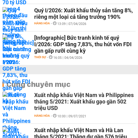
Quý I/2026: Xuất khẩu thủy sản tăng 8%,
riêng một loại cá tăng trưởng 190%
HÀNG HÓA
-
13:09 | 07/04/2026
[Infographic] Bức tranh kinh tế quý
I/2026: GDP tăng 7,83%, thu hút vốn FDI
gần gấp rưỡi cùng kỳ
THỜI SỰ
-
16:05 | 04/04/2026
Cùng chuyên mục
Xuất nhập khẩu Việt Nam và Philippines
tháng 5/2021: Xuất khẩu gạo gần 502
triệu USD
HÀNG HÓA
-
10:00 | 09/07/2021
Xuất nhập khẩu Việt Nam và Hà Lan
tháng 5/2021: Thặng dư gần 576 triệu