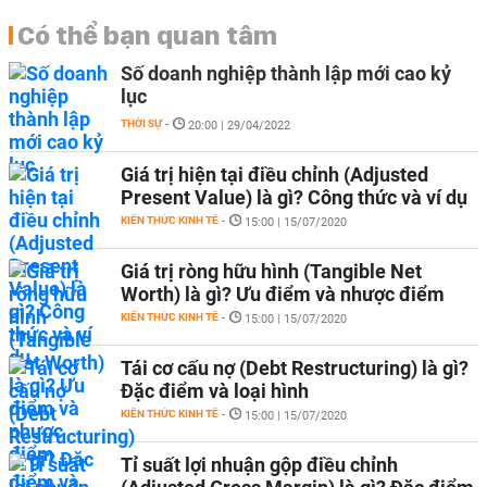
Có thể bạn quan tâm
Số doanh nghiệp thành lập mới cao kỷ
lục
THỜI SỰ
-
20:00 | 29/04/2022
Giá trị hiện tại điều chỉnh (Adjusted
Present Value) là gì? Công thức và ví dụ
KIẾN THỨC KINH TẾ
-
15:00 | 15/07/2020
Giá trị ròng hữu hình (Tangible Net
Worth) là gì? Ưu điểm và nhược điểm
KIẾN THỨC KINH TẾ
-
15:00 | 15/07/2020
Tái cơ cấu nợ (Debt Restructuring) là gì?
Đặc điểm và loại hình
KIẾN THỨC KINH TẾ
-
15:00 | 15/07/2020
Tỉ suất lợi nhuận gộp điều chỉnh