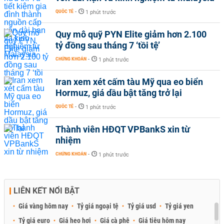
QUỐC TẾ
-
1 phút trước
Quy mô quỹ PYN Elite giảm hơn 2.100
tỷ đồng sau tháng 7 ‘tồi tệ’
CHỨNG KHOÁN
-
1 phút trước
Iran xem xét cấm tàu Mỹ qua eo biển
Hormuz, giá dầu bật tăng trở lại
QUỐC TẾ
-
1 phút trước
Thành viên HĐQT VPBankS xin từ
nhiệm
CHỨNG KHOÁN
-
1 phút trước
LIÊN KẾT NỔI BẬT
Giá vàng hôm nay
Tỷ giá ngoại tệ
Tỷ giá usd
Tỷ giá yen
Tỷ giá euro
Giá heo hơi
Giá cà phê
Giá tiêu hôm nay