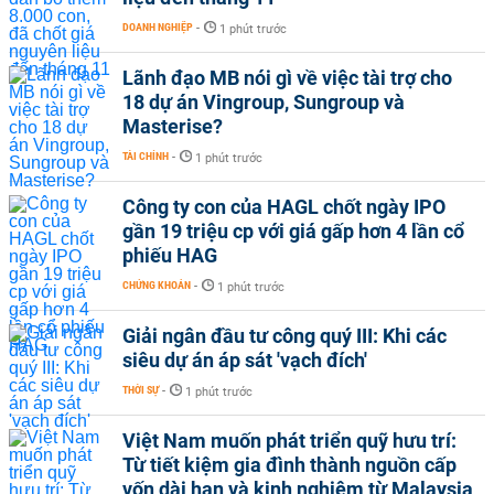
DOANH NGHIỆP
-
1 phút trước
Lãnh đạo MB nói gì về việc tài trợ cho
18 dự án Vingroup, Sungroup và
Masterise?
TÀI CHÍNH
-
1 phút trước
Công ty con của HAGL chốt ngày IPO
gần 19 triệu cp với giá gấp hơn 4 lần cổ
phiếu HAG
CHỨNG KHOÁN
-
1 phút trước
Giải ngân đầu tư công quý III: Khi các
siêu dự án áp sát 'vạch đích'
THỜI SỰ
-
1 phút trước
Việt Nam muốn phát triển quỹ hưu trí:
Từ tiết kiệm gia đình thành nguồn cấp
vốn dài hạn và kinh nghiệm từ Malaysia