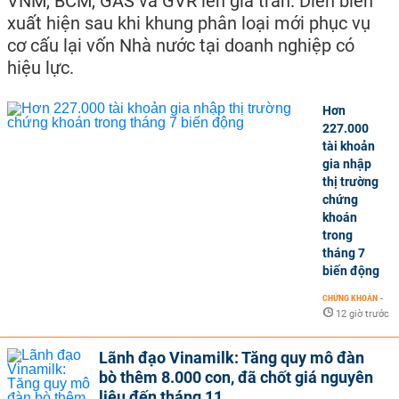
VNM, BCM, GAS và GVR lên giá trần. Diễn biến
xuất hiện sau khi khung phân loại mới phục vụ
cơ cấu lại vốn Nhà nước tại doanh nghiệp có
hiệu lực.
Hơn
227.000
tài khoản
gia nhập
thị trường
chứng
khoán
trong
tháng 7
biến động
CHỨNG KHOÁN
-
12 giờ trước
Lãnh đạo Vinamilk: Tăng quy mô đàn
bò thêm 8.000 con, đã chốt giá nguyên
liệu đến tháng 11