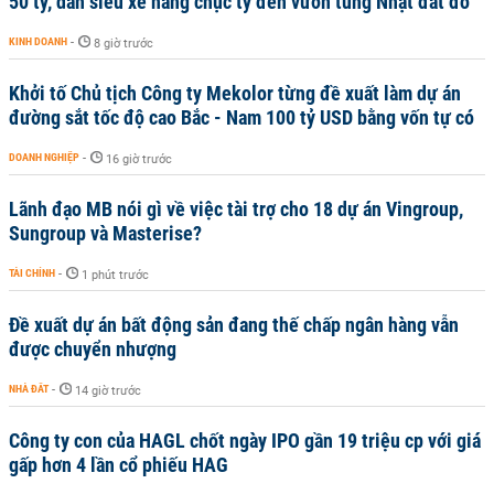
50 tỷ, dàn siêu xe hàng chục tỷ đến vườn tùng Nhật đắt đỏ
KINH DOANH
-
8 giờ trước
Khởi tố Chủ tịch Công ty Mekolor từng đề xuất làm dự án
đường sắt tốc độ cao Bắc - Nam 100 tỷ USD bằng vốn tự có
DOANH NGHIỆP
-
16 giờ trước
Lãnh đạo MB nói gì về việc tài trợ cho 18 dự án Vingroup,
Sungroup và Masterise?
TÀI CHÍNH
-
1 phút trước
Đề xuất dự án bất động sản đang thế chấp ngân hàng vẫn
được chuyển nhượng
NHÀ ĐẤT
-
14 giờ trước
Công ty con của HAGL chốt ngày IPO gần 19 triệu cp với giá
gấp hơn 4 lần cổ phiếu HAG