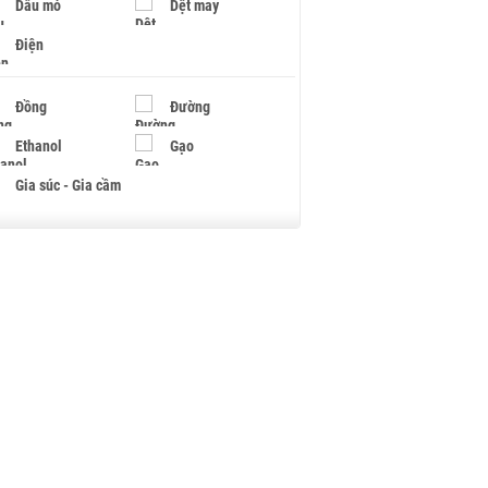
Dầu mỏ
Dệt may
Điện
Đồng
Đường
Ethanol
Gạo
Gia súc - Gia cầm
Giấy
Gỗ
Hạt điều
Hồ tiêu - Hạt tiêu
Khí đốt
Kim loại khác
Mắc ca
Muối
Ngũ cốc
Nhựa - Hạt nhựa