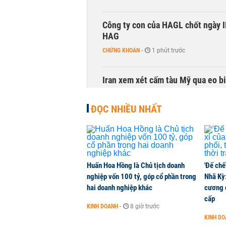
Công ty con của HAGL chốt ngày IP
HAG
CHỨNG KHOÁN
-
1 phút trước
Iran xem xét cấm tàu Mỹ qua eo bi
QUỐC TẾ
-
1 phút trước
ĐỌC NHIỀU NHẤT
Giải ngân đầu tư công quý III: Khi 
THỜI SỰ
-
1 phút trước
Huấn Hoa Hồng là Chủ tịch doanh
'Đế chế
Sản lượng thép Mỹ phục hồi nhờ 
nghiệp vốn 100 tỷ, góp cổ phần trong
Nhã Kỳ:
HÀNG HÓA
-
1 phút trước
hai doanh nghiệp khác
cương đ
cấp
KINH DOANH
-
8 giờ trước
Đề xuất 28 khu đô thị nén dọc đư
KINH D