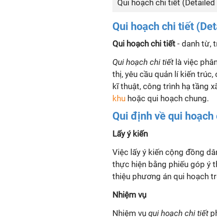
Qui hoạch chi tiết (Detaile
Qui hoạch chi tiết (De
Qui hoạch chi tiết
- danh từ, 
Qui
hoạch chi tiết
là việc phân
thị, yêu cầu quản
lí
kiến trúc,
kĩ
thuật, công trình hạ tầng 
khu
hoặc
qui
hoạch chung.
Qui định về qui hoạch c
Lấy ý kiến
Việc lấy ý kiến cộng đồng d
thực hiện bằng phiếu góp ý t
thiệu phương án
qui
hoạch tr
Nhiệm vụ
Nhiệm vụ
qui
hoạch chi tiết
ph