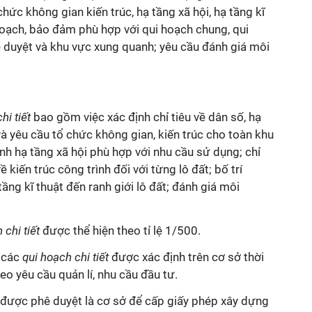
 chức không gian kiến trúc, hạ tầng xã hội, hạ tầng
kĩ
oạch, bảo đảm phù hợp với
qui
hoạch chung,
qui
duyệt và khu vực xung quanh; yêu cầu đánh giá môi
hi tiết
bao gồm việc xác định chỉ tiêu về dân số, hạ
à yêu cầu tổ chức không gian, kiến trúc cho toàn khu
ình hạ tầng xã hội phù hợp với nhu cầu sử dụng; chỉ
 kiến trúc công trình đối với từng lô đất; bố trí
 tầng
kĩ
thuật đến ranh giới lô đất; đánh giá môi
 chi tiết
được thể hiện theo
tỉ
lệ 1/500.
i các
qui
hoạch chi tiết
được xác định trên cơ sở thời
heo yêu cầu quản
lí
, nhu cầu đầu tư.
 được phê duyệt là cơ sở để cấp giấy phép xây dựng