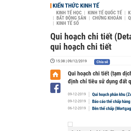
KIẾN THỨC KINH TẾ
KINH TẾ HỌC
KINH TẾ QUỐC TẾ
K
BẤT ĐỘNG SẢN
CHỨNG KHOÁN
Q
KINH TẾ SỐ
Qui hoạch chi tiết (Det
qui hoạch chi tiết
15:38 | 09/12/2019
Chia sẻ
Qui hoạch chi tiết (tạm dịc
định chỉ tiêu sử dụng đất q
Qui hoạch phân khu (Zo
09-12-2019
Báo cáo thế chấp hàng
09-12-2019
Bên thế chấp (Mortgag
06-12-2019