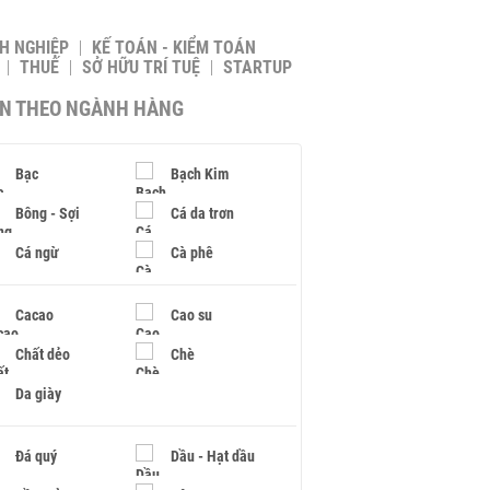
H NGHIỆP
KẾ TOÁN - KIỂM TOÁN
THUẾ
SỞ HỮU TRÍ TUỆ
STARTUP
IN THEO NGÀNH HÀNG
Bạc
Bạch Kim
Bông - Sợi
Cá da trơn
Cá ngừ
Cà phê
Cacao
Cao su
Chất dẻo
Chè
Da giày
Đá quý
Dầu - Hạt dầu