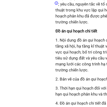
; yêu cầu, nguyên tắc về tổ
thuật trong khu vực lập
qui
h
hoạch phân khu đã được phê 
trường chiến lược.
Đồ án
qui
hoạch chi tiết
1. Nội dung đồ án
qui
hoạch c
tầng xã hội, hạ tầng
kĩ
thuật v
vực
qui
hoạch; bố trí công tr
tiêu sử dụng đất và yêu cầu về
mạng lưới các công trình hạ
trường chiến lược.
2. Bản vẽ của đồ án
qui
hoạch
3. Thời hạn
qui
hoạch đối vớ
hạn
qui
hoạch phân khu và t
4. Đồ án
qui
hoạch chi tiết
đã