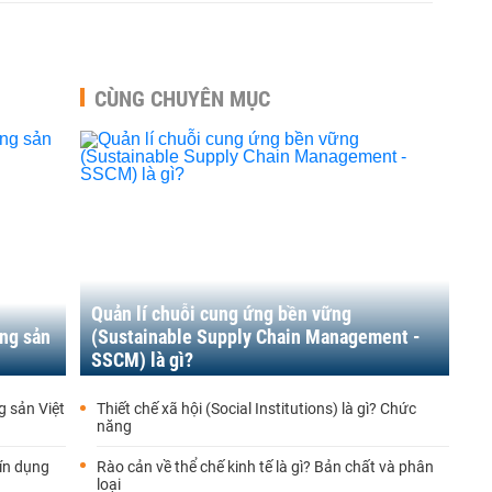
CÙNG CHUYÊN MỤC
Quản lí chuỗi cung ứng bền vững
ộng sản
(Sustainable Supply Chain Management -
SSCM) là gì?
g sản Việt
Thiết chế xã hội (Social Institutions) là gì? Chức
năng
tín dụng
Rào cản về thể chế kinh tế là gì? Bản chất và phân
loại