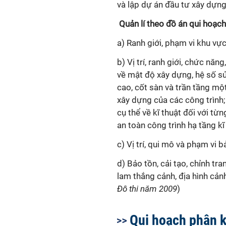
và lập dự án đầu tư xây dựng
Quản
lí
theo đồ án
qui
hoạch 
a) Ranh giới, phạm vi khu vự
b) Vị trí, ranh giới, chức năng
về mật độ xây dựng, hệ số sử
cao, cốt sàn và trần tầng một,
xây dựng của các công trình;
cụ thể về
kĩ
thuật đối với từn
an toàn công trình hạ tầng
kĩ
c) Vị trí,
qui
mô và phạm vi bả
d) Bảo tồn, cải tạo, chỉnh tra
lam thắng cảnh, địa hình cả
Đô thi năm 2009
)
Qui hoạch phân 