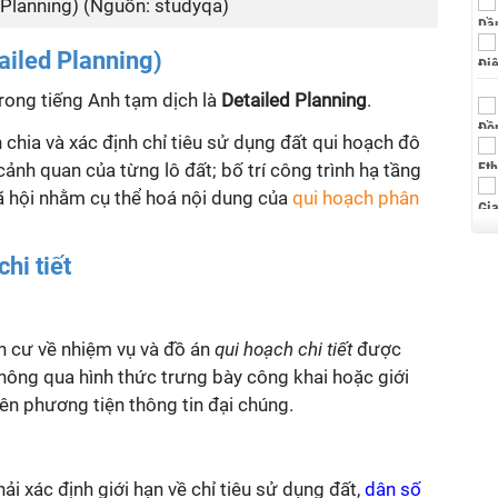
d Planning) (Nguồn: studyqa)
tailed Planning)
trong tiếng Anh tạm dịch là
Detailed Planning
.
 chia và xác định chỉ tiêu sử dụng đất
qui
hoạch đô
 cảnh quan của từng lô đất; bố trí công trình hạ tầng
xã hội nhằm cụ thể hoá nội dung của
qui hoạch phân
hi tiết
ân cư về nhiệm vụ và đồ án
qui
hoạch chi tiết
được
hông qua hình thức trưng bày công khai hoặc giới
ên phương tiện thông tin đại chúng.
ải xác định giới hạn về chỉ tiêu sử dụng đất,
dân số