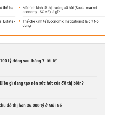
ó thể 'hạ
Mô hình kinh tế thị trường xã hội (Social market
economy - SOME) là gì?
l Estate -
Thể chế kinh tế (Economic Institutions) là gì? Nội
dung
00 tỷ đồng sau tháng 7 ‘tồi tệ’
iều gì đang tạo nên sức hút của đô thị biển?
khu đô thị hơn 36.000 tỷ ở Mũi Né