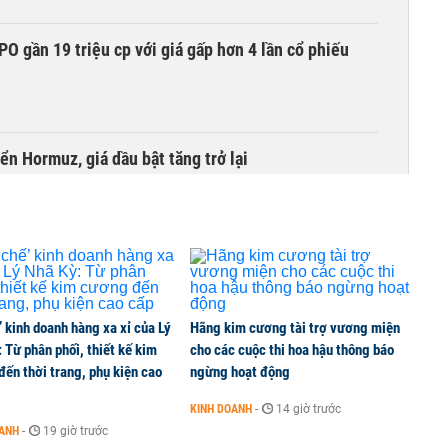
O gần 19 triệu cp với giá gấp hơn 4 lần cổ phiếu
ển Hormuz, giá dầu bật tăng trở lại
các siêu dự án áp sát 'vạch đích'
’ kinh doanh hàng xa xỉ của Lý
Hãng kim cương tài trợ vương miện
thuế quan
 Từ phân phối, thiết kế kim
cho các cuộc thi hoa hậu thông báo
ến thời trang, phụ kiện cao
ngừng hoạt động
KINH DOANH
-
14 giờ trước
ờng sắt TP HCM - Cần Thơ
OANH
-
19 giờ trước