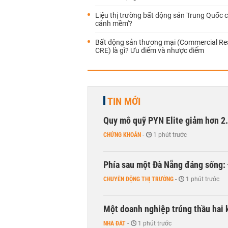
Liệu thị trường bất động sản Trung Quốc c
cánh mềm'?
Bất động sản thương mại (Commercial Rea
CRE) là gì? Ưu điểm và nhược điểm
TIN MỚI
Quy mô quỹ PYN Elite giảm hơn 2.1
CHỨNG KHOÁN
-
1 phút trước
Phía sau một Đà Nẵng đáng sống: Đ
CHUYỂN ĐỘNG THỊ TRƯỜNG
-
1 phút trước
Một doanh nghiệp trúng thầu hai 
NHÀ ĐẤT
-
1 phút trước