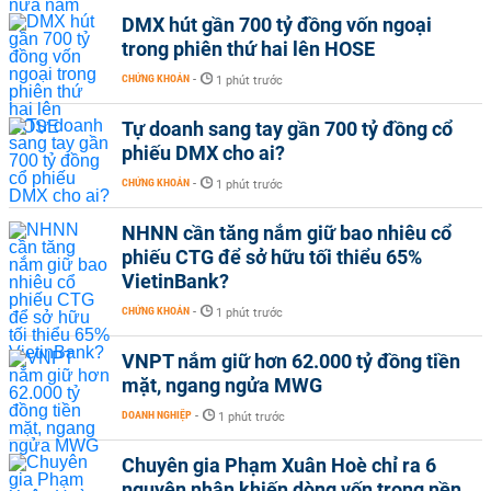
DMX hút gần 700 tỷ đồng vốn ngoại
trong phiên thứ hai lên HOSE
CHỨNG KHOÁN
-
1 phút trước
Tự doanh sang tay gần 700 tỷ đồng cổ
phiếu DMX cho ai?
CHỨNG KHOÁN
-
1 phút trước
NHNN cần tăng nắm giữ bao nhiêu cổ
phiếu CTG để sở hữu tối thiểu 65%
VietinBank?
CHỨNG KHOÁN
-
1 phút trước
VNPT nắm giữ hơn 62.000 tỷ đồng tiền
mặt, ngang ngửa MWG
DOANH NGHIỆP
-
1 phút trước
Chuyên gia Phạm Xuân Hoè chỉ ra 6
nguyên nhân khiến dòng vốn trong nền