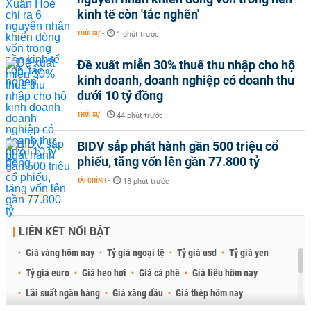
kinh tế còn 'tắc nghẽn'
THỜI SỰ
-
1 phút trước
Đề xuất miễn 30% thuế thu nhập cho hộ
kinh doanh, doanh nghiệp có doanh thu
dưới 10 tỷ đồng
THỜI SỰ
-
44 phút trước
BIDV sắp phát hành gần 500 triệu cổ
phiếu, tăng vốn lên gần 77.800 tỷ
TÀI CHÍNH
-
18 phút trước
LIÊN KẾT NỔI BẬT
Giá vàng hôm nay
Tỷ giá ngoại tệ
Tỷ giá usd
Tỷ giá yen
Tỷ giá euro
Giá heo hơi
Giá cà phê
Giá tiêu hôm nay
Lãi suất ngân hàng
Giá xăng dầu
Giá thép hôm nay