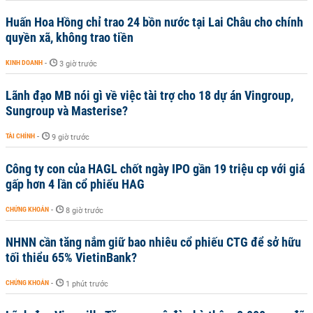
Huấn Hoa Hồng chỉ trao 24 bồn nước tại Lai Châu cho chính
quyền xã, không trao tiền
KINH DOANH
-
3 giờ trước
Lãnh đạo MB nói gì về việc tài trợ cho 18 dự án Vingroup,
Sungroup và Masterise?
TÀI CHÍNH
-
9 giờ trước
Công ty con của HAGL chốt ngày IPO gần 19 triệu cp với giá
gấp hơn 4 lần cổ phiếu HAG
CHỨNG KHOÁN
-
8 giờ trước
NHNN cần tăng nắm giữ bao nhiêu cổ phiếu CTG để sở hữu
tối thiểu 65% VietinBank?
CHỨNG KHOÁN
-
1 phút trước