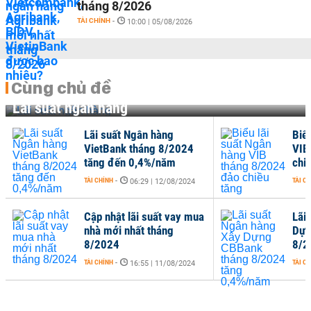
tháng 8/2026
TÀI CHÍNH
-
10:00 | 05/08/2026
Cùng chủ đề
Lãi suất ngân hàng
Lãi suất Ngân hàng
Biể
VietBank tháng 8/2024
VIB
tăng đến 0,4%/năm
chi
TÀI CHÍNH
-
TÀI C
06:29 | 12/08/2024
Cập nhật lãi suất vay mua
Lãi
nhà mới nhất tháng
Dựn
8/2024
8/2
TÀI CHÍNH
-
TÀI C
16:55 | 11/08/2024