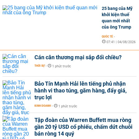
25 bang của Mỹ
khởi kiện thuế
quan mới nhất
của ông Trump
QUỐC TẾ
-
07:41 | 04/08/2026
Cán cân thương mại sắp đổi chiều?
THỜI SỰ
-
1 phút trước
Bảo Tín Mạnh Hải lên tiếng phủ nhận
hành vi thao túng, găm hàng, đẩy giá,
trục lợi
KINH DOANH
-
1 phút trước
Tập đoàn của Warren Buffett mua ròng
gần 20 tỷ USD cổ phiếu, chấm dứt chuỗi
bán ròng 14 quý