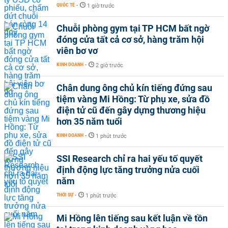
QUỐC TẾ
-
1 giờ trước
Chuỗi phòng gym tại TP HCM bất ngờ
đóng cửa tất cả cơ sở, hàng trăm hội
viên bơ vơ
KINH DOANH
-
2 giờ trước
Chân dung ông chủ kín tiếng đứng sau
tiệm vàng Mi Hồng: Từ phụ xe, sửa đồ
điện tử cũ đến gây dựng thương hiệu
hơn 35 năm tuổi
KINH DOANH
-
1 phút trước
SSI Research chỉ ra hai yếu tố quyết
định động lực tăng trưởng nửa cuối
năm
THỜI SỰ
-
1 phút trước
Mi Hồng lên tiếng sau kết luận về tồn