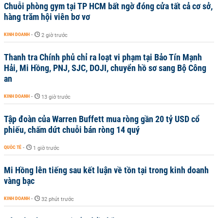
Chuỗi phòng gym tại TP HCM bất ngờ đóng cửa tất cả cơ sở,
hàng trăm hội viên bơ vơ
KINH DOANH
-
2 giờ trước
Thanh tra Chính phủ chỉ ra loạt vi phạm tại Bảo Tín Mạnh
Hải, Mi Hồng, PNJ, SJC, DOJI, chuyển hồ sơ sang Bộ Công
an
KINH DOANH
-
13 giờ trước
Tập đoàn của Warren Buffett mua ròng gần 20 tỷ USD cổ
phiếu, chấm dứt chuỗi bán ròng 14 quý
QUỐC TẾ
-
1 giờ trước
Mi Hồng lên tiếng sau kết luận về tồn tại trong kinh doanh
vàng bạc
KINH DOANH
-
32 phút trước