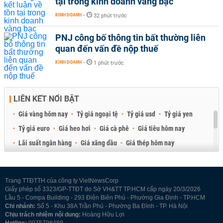
tại trong kinh doanh vàng bạc
KINH DOANH
-
32 phút trước
PNJ công bố thông tin bất thường liên
quan đến vấn đề nộp thuế
KINH DOANH
-
1 phút trước
LIÊN KẾT NỔI BẬT
Giá vàng hôm nay
Tỷ giá ngoại tệ
Tỷ giá usd
Tỷ giá yen
Tỷ giá euro
Giá heo hơi
Giá cà phê
Giá tiêu hôm nay
Lãi suất ngân hàng
Giá xăng dầu
Giá thép hôm nay
Giá sầu riêng
Giá thịt heo
Giá gạo
Giá cao su
Best Retail Brokers
Diễn đàn đầu tư Việt Nam 2026
Trang TTĐTTH của công ty VietNewsCorp
Giấy phép số 3323/GP-TTĐT do Sở VH&TT TP.HCM cấp ngày 20/3/2026
Lầu 5 - Compa Building - 293 Điện Biên Phủ - Phường Gia Định - TP.HCM
Chi nhánh:
Số 5 - Khu 38A Trần Phú - Phường Ba Đình - TP. Hà Nội
Chịu trách nhiệm nội dung:
Hoàng Hữu Lợi
Hotline:
0975798489