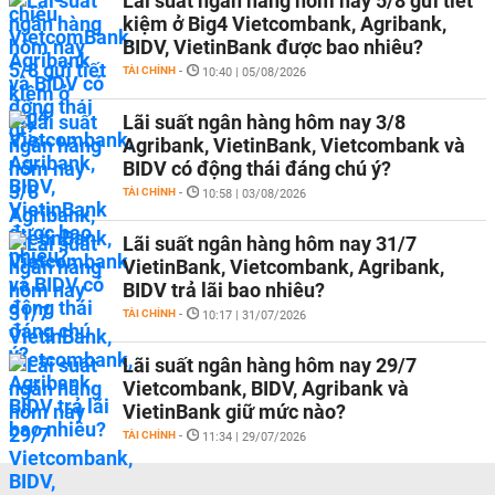
Lãi suất ngân hàng hôm nay 5/8 gửi tiết
kiệm ở Big4 Vietcombank, Agribank,
BIDV, VietinBank được bao nhiêu?
TÀI CHÍNH
-
10:40 | 05/08/2026
Lãi suất ngân hàng hôm nay 3/8
Agribank, VietinBank, Vietcombank và
BIDV có động thái đáng chú ý?
TÀI CHÍNH
-
10:58 | 03/08/2026
Lãi suất ngân hàng hôm nay 31/7
VietinBank, Vietcombank, Agribank,
BIDV trả lãi bao nhiêu?
TÀI CHÍNH
-
10:17 | 31/07/2026
Lãi suất ngân hàng hôm nay 29/7
Vietcombank, BIDV, Agribank và
VietinBank giữ mức nào?
TÀI CHÍNH
-
11:34 | 29/07/2026