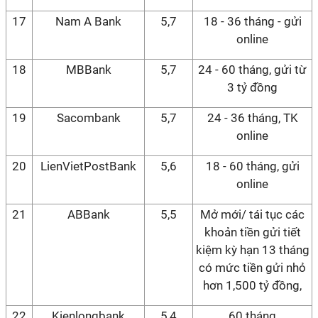
17
Nam A Bank
5,7
18 - 36 tháng - gửi
online
18
MBBank
5,7
24 - 60 tháng, gửi từ
3 tỷ đồng
19
Sacombank
5,7
24 - 36 tháng, TK
online
20
LienVietPostBank
5,6
18 - 60 tháng, gửi
online
21
ABBank
5,5
Mở mới/ tái tục các
khoản tiền gửi tiết
kiệm kỳ hạn 13 tháng
có mức tiền gửi nhỏ
hơn 1,500 tỷ đồng,
22
Kienlongbank
5,4
60 tháng