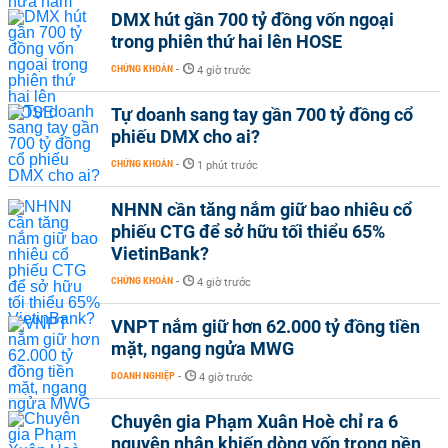
DMX hút gần 700 tỷ đồng vốn ngoại
trong phiên thứ hai lên HOSE
CHỨNG KHOÁN
-
4 giờ trước
Tự doanh sang tay gần 700 tỷ đồng cổ
phiếu DMX cho ai?
CHỨNG KHOÁN
-
1 phút trước
NHNN cần tăng nắm giữ bao nhiêu cổ
phiếu CTG để sở hữu tối thiểu 65%
VietinBank?
CHỨNG KHOÁN
-
4 giờ trước
VNPT nắm giữ hơn 62.000 tỷ đồng tiền
mặt, ngang ngửa MWG
DOANH NGHIỆP
-
4 giờ trước
Chuyên gia Phạm Xuân Hoè chỉ ra 6
nguyên nhân khiến dòng vốn trong nền