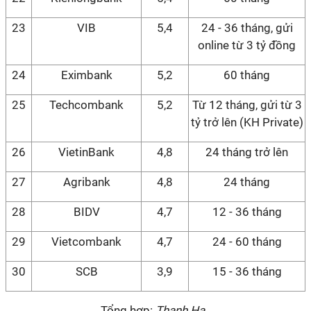
23
VIB
5,4
24 - 36 tháng, gửi
online từ 3 tỷ đồng
24
Eximbank
5,2
60 tháng
25
Techcombank
5,2
Từ 12 tháng, gửi từ 3
tỷ trở lên (KH Private)
26
VietinBank
4,8
24 tháng trở lên
27
Agribank
4,8
24 tháng
28
BIDV
4,7
12 - 36 tháng
29
Vietcombank
4,7
24 - 60 tháng
30
SCB
3,9
15 - 36 tháng
Tổng hợp:
Thanh Hạ.