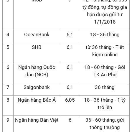
tỷ đồng, tự động gia
hạn được gửi từ
1/1/2018
4
OceanBank
6,1
18 - 36 tháng
5
SHB
6,1
từ 36 tháng - Tiết
kiệm online
6
Ngân hàng Quốc
6,1
18 - 60 tháng - Gói
dân (NCB)
TK An Phú
7
Saigonbank
6,1
36 tháng
8
Ngân hàng Bắc Á
6,05
18 - 36 tháng - 1 tỷ
trở lên
9
Ngân hàng Bản Việt
6
36 - 60 tháng, gửi
thông thường