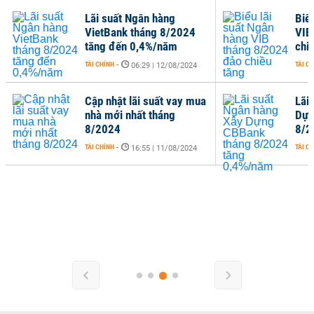
Lãi suất Ngân hàng
Biể
VietBank tháng 8/2024
VIB
tăng đến 0,4%/năm
chi
TÀI CHÍNH
-
TÀI C
06:29 | 12/08/2024
Cập nhật lãi suất vay mua
Lãi
nhà mới nhất tháng
Dựn
8/2024
8/2
TÀI CHÍNH
-
TÀI C
16:55 | 11/08/2024