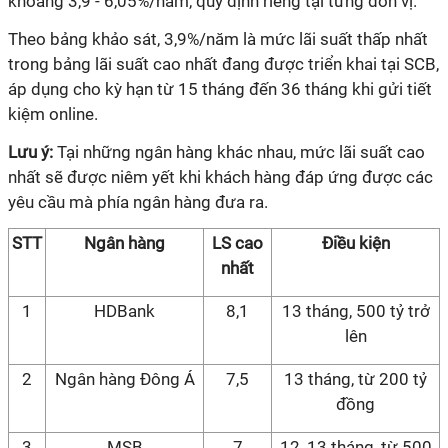
khoảng 3,9 - 6,05%/năm, quy định riêng tại từng đơn vị.
Theo bảng khảo sát, 3,9%/năm là mức lãi suất thấp nhất
trong bảng lãi suất cao nhất đang được triển khai tại SCB,
áp dụng cho kỳ hạn từ 15 tháng đến 36 tháng khi gửi tiết
kiệm online.
Lưu ý:
Tại những ngân hàng khác nhau, mức lãi suất cao
nhất sẽ được niêm yết khi khách hàng đáp ứng được các
yêu cầu mà phía ngân hàng đưa ra.
STT
Ngân hàng
LS cao
Điều kiện
nhất
1
HDBank
8,1
13 tháng, 500 tỷ trở
lên
2
Ngân hàng Đông Á
7,5
13 tháng, từ 200 tỷ
đồng
3
MSB
7
12, 13 tháng, từ 500