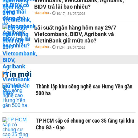
VietinBank, Vietcombank, Agribank,
BIDV trả lãi bao nhiêu?
TÀI CHÍNH
-
10:17 | 31/07/2026
Lãi suất ngân hàng hôm nay 29/7
Vietcombank, BIDV, Agribank và
VietinBank giữ mức nào?
TÀI CHÍNH
-
11:34 | 29/07/2026
Tin mới
Thành lập khu công nghệ cao Hưng Yên gần
500 ha
TP HCM sắp có chung cư cao 35 tầng tại khu
Chợ Gà - Gạo