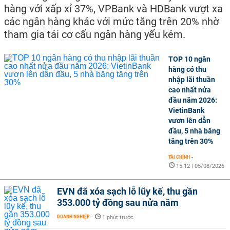
hàng với xấp xỉ 37%, VPBank và HDBank vượt xa
các ngân hàng khác với mức tăng trên 20% nhờ
tham gia tái cơ cấu ngân hàng yếu kém.
TOP 10 ngân
hàng có thu
nhập lãi thuần
cao nhất nửa
đầu năm 2026:
VietinBank
vươn lên dẫn
đầu, 5 nhà băng
tăng trên 30%
TÀI CHÍNH
-
15:12 | 05/08/2026
EVN đã xóa sạch lỗ lũy kế, thu gần
353.000 tỷ đồng sau nửa năm
DOANH NGHIỆP
-
1 phút trước