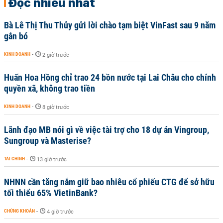
Đọc nhiều nhất
Bà Lê Thị Thu Thủy gửi lời chào tạm biệt VinFast sau 9 năm
gắn bó
KINH DOANH
-
2 giờ trước
Huấn Hoa Hồng chỉ trao 24 bồn nước tại Lai Châu cho chính
quyền xã, không trao tiền
KINH DOANH
-
8 giờ trước
Lãnh đạo MB nói gì về việc tài trợ cho 18 dự án Vingroup,
Sungroup và Masterise?
TÀI CHÍNH
-
13 giờ trước
NHNN cần tăng nắm giữ bao nhiêu cổ phiếu CTG để sở hữu
tối thiểu 65% VietinBank?
CHỨNG KHOÁN
-
4 giờ trước