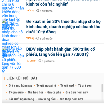
kinh tế còn 'tắc nghẽn'
THỜI SỰ
-
4 giờ trước
Đề xuất miễn 30% thuế thu nhập cho hộ
kinh doanh, doanh nghiệp có doanh thu
dưới 10 tỷ đồng
THỜI SỰ
-
5 giờ trước
BIDV sắp phát hành gần 500 triệu cổ
phiếu, tăng vốn lên gần 77.800 tỷ
TÀI CHÍNH
-
5 giờ trước
LIÊN KẾT NỔI BẬT
Giá vàng hôm nay
Tỷ giá ngoại tệ
Tỷ giá usd
Tỷ giá yen
Tỷ giá euro
Giá heo hơi
Giá cà phê
Giá tiêu hôm nay
Lãi suất ngân hàng
Giá xăng dầu
Giá thép hôm nay
Giá sầu riêng
Giá thịt heo
Giá gạo
Giá cao su