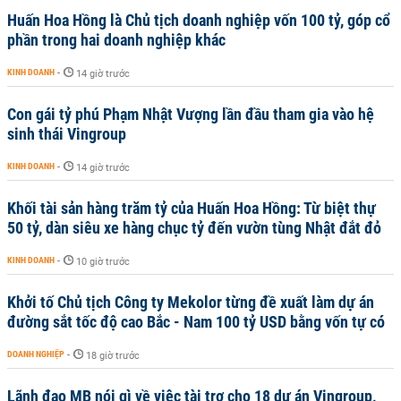
Huấn Hoa Hồng là Chủ tịch doanh nghiệp vốn 100 tỷ, góp cổ
phần trong hai doanh nghiệp khác
KINH DOANH
-
14 giờ trước
Con gái tỷ phú Phạm Nhật Vượng lần đầu tham gia vào hệ
sinh thái Vingroup
KINH DOANH
-
14 giờ trước
Khối tài sản hàng trăm tỷ của Huấn Hoa Hồng: Từ biệt thự
50 tỷ, dàn siêu xe hàng chục tỷ đến vườn tùng Nhật đắt đỏ
KINH DOANH
-
10 giờ trước
Khởi tố Chủ tịch Công ty Mekolor từng đề xuất làm dự án
đường sắt tốc độ cao Bắc - Nam 100 tỷ USD bằng vốn tự có
DOANH NGHIỆP
-
18 giờ trước
Lãnh đạo MB nói gì về việc tài trợ cho 18 dự án Vingroup,