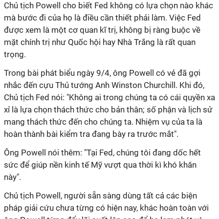
Chủ tịch Powell cho biết Fed không có lựa chọn nào khác
mà bước đi của họ là điều cần thiết phải làm. Việc Fed
được xem là một cơ quan kĩ trị, không bị ràng buộc về
mặt chính trị như Quốc hội hay Nhà Trắng là rất quan
trọng.
Trong bài phát biểu ngày 9/4, ông Powell có vẻ đã gợi
nhắc đến cựu Thủ tướng Anh Winston Churchill. Khi đó,
Chủ tịch Fed nói: "Không ai trong chúng ta có cái quyền xa
xỉ là lựa chọn thách thức cho bản thân; số phận và lịch sử
mang thách thức đến cho chúng ta. Nhiệm vụ của ta là
hoàn thành bài kiểm tra đang bày ra trước mắt".
Ông Powell nói thêm: "Tại Fed, chúng tôi đang dốc hết
sức để giúp nền kinh tế Mỹ vượt qua thời kì khó khăn
này".
Chủ tịch Powell, người sẵn sàng dùng tất cả các biện
pháp giải cứu chưa từng có hiện nay, khác hoàn toàn với