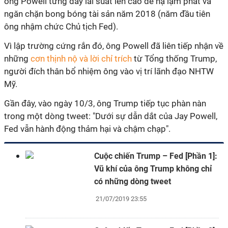
ông Powell từng đẩy lãi suất lên cao để hạ lạm phát và
ngăn chặn bong bóng tài sản năm 2018 (năm đầu tiên
ông nhậm chức Chủ tịch Fed).
Vì lập trường cứng rắn đó, ông Powell đã liên tiếp nhận về
những
cơn thịnh nộ và lời chỉ trích
từ Tổng thống Trump,
người đích thân bổ nhiệm ông vào vị trí lãnh đạo NHTW
Mỹ.
Gần đây, vào ngày 10/3, ông Trump tiếp tục phàn nàn
trong một dòng tweet: "Dưới sự dẫn dắt của Jay Powell,
Fed vẫn hành động thảm hại và chậm chạp".
Cuộc chiến Trump – Fed [Phần 1]:
Vũ khí của ông Trump không chỉ
có những dòng tweet
21/07/2019 23:55