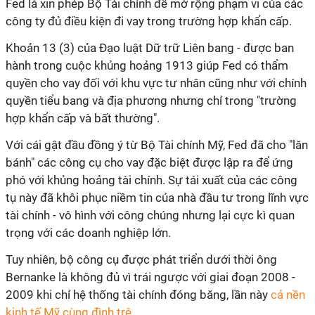
Fed là xin phép Bộ Tài chính để mở rộng phạm vi của các
công ty đủ điều kiện đi vay trong trường hợp khẩn cấp.
Khoản 13 (3) của Đạo luật Dữ trữ Liên bang - được ban
hành trong cuộc khủng hoảng 1913 giúp Fed có thẩm
quyền cho vay đối với khu vực tư nhân cũng như với chính
quyền tiểu bang và địa phương nhưng chỉ trong "trường
hợp khẩn cấp và bất thường".
Với cái gật đầu đồng ý từ Bộ Tài chính Mỹ, Fed đã cho "lăn
bánh" các công cụ cho vay đặc biệt được lập ra để ứng
phó với khủng hoảng tài chính. Sự tái xuất của các công
tụ này đã khôi phục niềm tin của nhà đầu tư trong lĩnh vực
tài chính - vô hình với công chúng nhưng lại cực kì quan
trọng với các doanh nghiệp lớn.
Tuy nhiên, bộ công cụ được phát triển dưới thời ông
Bernanke là không đủ vì trái ngược với giai đoạn 2008 -
2009 khi chỉ hệ thống tài chính đóng băng, lần này
cả nền
kinh tế Mỹ cùng đình trệ.