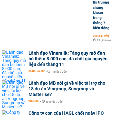
thị trường
chứng
khoán
trong
tháng 7
biến động
CHỨNG KHOÁN
-
15 giờ trước
Lãnh đạo Vinamilk: Tăng quy mô đàn
bò thêm 8.000 con, đã chốt giá nguyên
liệu đến tháng 11
DOANH NGHIỆP
-
1 phút trước
Lãnh đạo MB nói gì về việc tài trợ cho
18 dự án Vingroup, Sungroup và
Masterise?
TÀI CHÍNH
-
43 phút trước
Công ty con của HAGL chốt ngày IPO