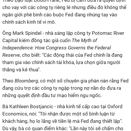
Theo Đạo luật Dodd-Frank, Fed bị cấm đưa ra quyết định
cho vay với các công ty riêng lẻ nhưng điều đó không thể
ngăn giới phê bình cáo buộc Fed đang nhúng tay vào
chính sách kinh tế vi mô.
Ông Mark Spindel - nhà sáng lập công ty Potomac River
Capital kiêm đồng tác giả cuốn
The Myth of
Independence: How Congress Governs the Federal
Reserve
, cho biết: "Các động thái của Fed chính là đang
tham gia vào chính sách tài khóa, lựa chọn giữa người
thắng và kẻ thua".
Theo
Bloomberg
, có một số chuyên gia phàn nàn rằng Fed
đang cứu trợ các công ty ngập trong nợ nần do đưa ra
những quyết định đầu tư mạo hiểm ngu ngốc.
Bà Kathleen Bostjancic - nhà kinh tế cấp cao tại Oxford
Economics, nói: "Tôi nhận được một số bình luận từ
khách hàng, họ lo lắng về tiền lệ mà Fed đang thiết lập".
Dù vậy, bà có quan điểm khác: "Lần này tôi sẽ chấm cho