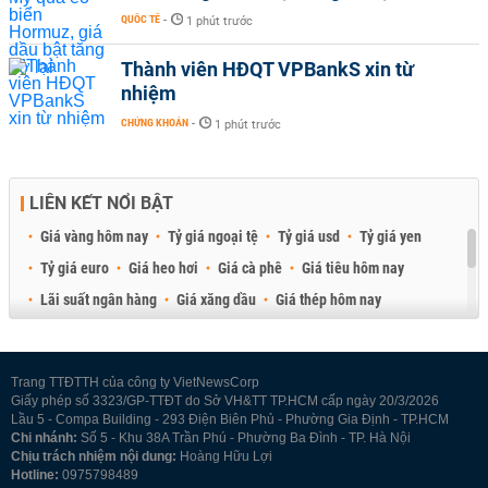
QUỐC TẾ
-
1 phút trước
Thành viên HĐQT VPBankS xin từ
nhiệm
CHỨNG KHOÁN
-
1 phút trước
LIÊN KẾT NỔI BẬT
Giá vàng hôm nay
Tỷ giá ngoại tệ
Tỷ giá usd
Tỷ giá yen
Tỷ giá euro
Giá heo hơi
Giá cà phê
Giá tiêu hôm nay
Lãi suất ngân hàng
Giá xăng dầu
Giá thép hôm nay
Giá sầu riêng
Giá thịt heo
Giá gạo
Giá cao su
Best Retail Brokers
Diễn đàn đầu tư Việt Nam 2026
Trang TTĐTTH của công ty VietNewsCorp
Giấy phép số 3323/GP-TTĐT do Sở VH&TT TP.HCM cấp ngày 20/3/2026
Lầu 5 - Compa Building - 293 Điện Biên Phủ - Phường Gia Định - TP.HCM
Chi nhánh:
Số 5 - Khu 38A Trần Phú - Phường Ba Đình - TP. Hà Nội
Chịu trách nhiệm nội dung:
Hoàng Hữu Lợi
Hotline:
0975798489