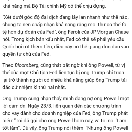
khả năng mà Bộ Tài chính Mỹ có thể chịu đựng.
"Xét dưới góc độ đại dịch đang lây lan nhanh như thế nào,
chúng ta nên chấp nhận khả năng rằng mọi thứ có thể tồi
tệ hơn dự đoán của Fed", ông Feroli của JPMorgan Chase
nói. Trong kịch bản xấu nhất, Fed có thể sẽ phải yêu cầu
Quốc hội rót thêm tiền, điều này có thể giáng đòn đau vào
quyền tự chủ của Fed.
Theo
Bloomberg
, cũng thật bất ngờ khi ông Powell, từ vị
thế của một Chủ tịch Fed liên tục bị ông Trump chỉ trích
lại trở thành người có nhiều khả năng giúp ông Trump tái
đắc cử nhiệm kì thứ hai nhất.
Ông Trump cũng nhận thấy mình đang nợ ông Powell một
lời cảm ơn. Ngày 23/3, liên quan đến các chương trình
cho vay dành cho doanh nghiệp của Fed, ông Trump phát
biểu: "Tôi đã gọi cho ông Powell hôm nay, và tôi nói 'Làm
tốt lắm'". Dù vậy, ông Trump nói thêm: "Nhưng ông Powell