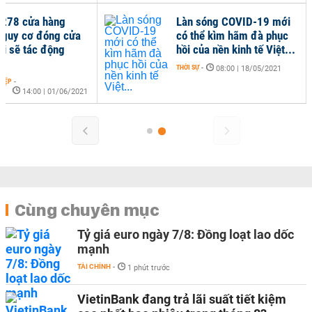
278 cửa hàng
Làn sóng COVID-19 mới
nguy cơ đóng cửa
có thể kìm hãm đà phục
ời sẽ tác động
hồi của nền kinh tế Việt...
THỜI SỰ
-
08:00 | 18/05/2021
HIỆP
-
14:00 | 01/06/2021
Cùng chuyên mục
Tỷ giá euro ngày 7/8: Đồng loạt lao dốc
mạnh
TÀI CHÍNH
-
1 phút trước
VietinBank đang trả lãi suất tiết kiệm