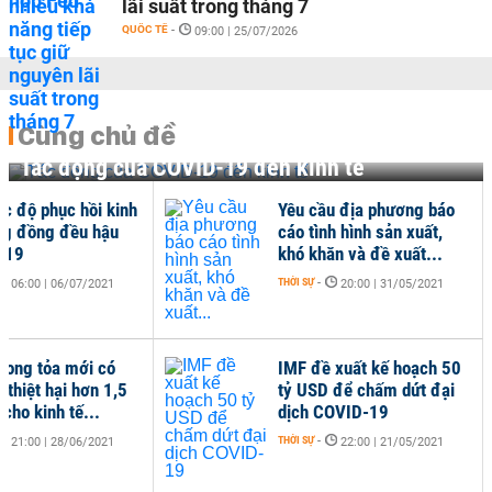
lãi suất trong tháng 7
QUỐC TẾ
-
09:00 | 25/07/2026
Cùng chủ đề
Tác động của COVID-19 đến kinh tế
ốc độ phục hồi kinh
Yêu cầu địa phương báo
ng đồng đều hậu
cáo tình hình sản xuất,
-19
khó khăn và đề xuất...
THỜI SỰ
-
06:00 | 06/07/2021
20:00 | 31/05/2021
hong tỏa mới có
IMF đề xuất kế hoạch 50
 thiệt hại hơn 1,5
tỷ USD để chấm dứt đại
cho kinh tế...
dịch COVID-19
THỜI SỰ
-
21:00 | 28/06/2021
22:00 | 21/05/2021