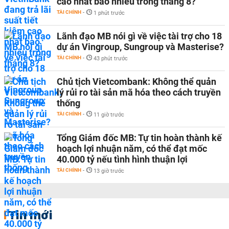
cao nhất bao nhiêu trong tháng 8?
TÀI CHÍNH
-
1 phút trước
Lãnh đạo MB nói gì về việc tài trợ cho 18
dự án Vingroup, Sungroup và Masterise?
TÀI CHÍNH
-
43 phút trước
Chủ tịch Vietcombank: Không thể quản
lý rủi ro tài sản mã hóa theo cách truyền
thống
TÀI CHÍNH
-
11 giờ trước
Tổng Giám đốc MB: Tự tin hoàn thành kế
hoạch lợi nhuận năm, có thể đạt mốc
40.000 tỷ nếu tình hình thuận lợi
TÀI CHÍNH
-
13 giờ trước
Tin mới