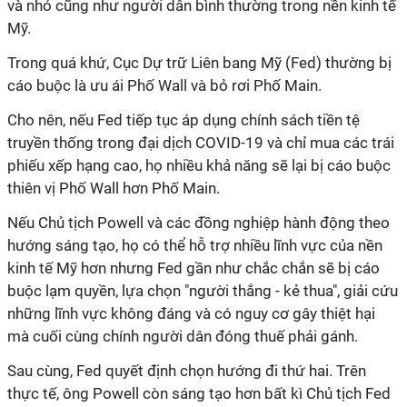
và nhỏ cũng như người dân bình thường trong nền kinh tế
Mỹ.
Trong quá khứ, Cục Dự trữ Liên bang Mỹ (Fed) thường bị
cáo buộc là ưu ái Phố Wall và bỏ rơi Phố Main.
Cho nên, nếu Fed tiếp tục áp dụng chính sách tiền tệ
truyền thống trong đại dịch COVID-19 và chỉ mua các trái
phiếu xếp hạng cao, họ nhiều khả năng sẽ lại bị cáo buộc
thiên vị Phố Wall hơn Phố Main.
Nếu Chủ tịch Powell và các đồng nghiệp hành động theo
hướng sáng tạo, họ có thể hỗ trợ nhiều lĩnh vực của nền
kinh tế Mỹ hơn nhưng Fed gần như chắc chắn sẽ bị cáo
buộc lạm quyền, lựa chọn "người thắng - kẻ thua", giải cứu
những lĩnh vực không đáng và có nguy cơ gây thiệt hại
mà cuối cùng chính người dân đóng thuế phải gánh.
Sau cùng, Fed quyết định chọn hướng đi thứ hai. Trên
thực tế, ông Powell còn sáng tạo hơn bất kì Chủ tịch Fed