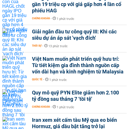
gần 19 triệu cp với giá gấp hơn 4 lần cổ
phiếu HAG
CHỨNG KHOÁN
-
1 phút trước
Giải ngân đầu tư công quý III: Khi các
siêu dự án áp sát 'vạch đích'
THỜI SỰ
-
13 phút trước
Việt Nam muốn phát triển quỹ hưu trí:
Từ tiết kiệm gia đình thành nguồn cấp
vốn dài hạn và kinh nghiệm từ Malaysia
QUỐC TẾ
-
1 phút trước
Quy mô quỹ PYN Elite giảm hơn 2.100
tỷ đồng sau tháng 7 ‘tồi tệ’
CHỨNG KHOÁN
-
1 phút trước
Iran xem xét cấm tàu Mỹ qua eo biển
Hormuz, giá dầu bật tăng trở lại