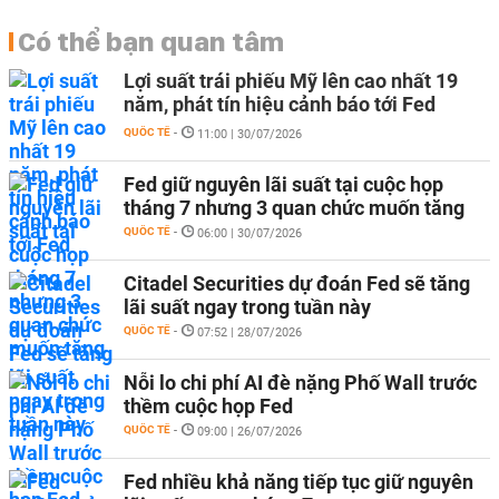
Có thể bạn quan tâm
Lợi suất trái phiếu Mỹ lên cao nhất 19
năm, phát tín hiệu cảnh báo tới Fed
QUỐC TẾ
-
11:00 | 30/07/2026
Fed giữ nguyên lãi suất tại cuộc họp
tháng 7 nhưng 3 quan chức muốn tăng
QUỐC TẾ
-
06:00 | 30/07/2026
Citadel Securities dự đoán Fed sẽ tăng
lãi suất ngay trong tuần này
QUỐC TẾ
-
07:52 | 28/07/2026
Nỗi lo chi phí AI đè nặng Phố Wall trước
thềm cuộc họp Fed
QUỐC TẾ
-
09:00 | 26/07/2026
Fed nhiều khả năng tiếp tục giữ nguyên