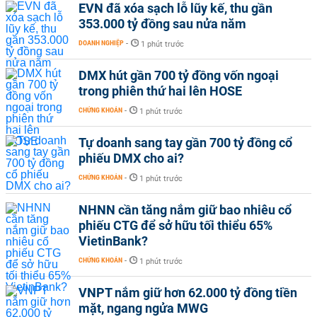
EVN đã xóa sạch lỗ lũy kế, thu gần
353.000 tỷ đồng sau nửa năm
DOANH NGHIỆP
-
1 phút trước
DMX hút gần 700 tỷ đồng vốn ngoại
trong phiên thứ hai lên HOSE
CHỨNG KHOÁN
-
1 phút trước
Tự doanh sang tay gần 700 tỷ đồng cổ
phiếu DMX cho ai?
CHỨNG KHOÁN
-
1 phút trước
NHNN cần tăng nắm giữ bao nhiêu cổ
phiếu CTG để sở hữu tối thiểu 65%
VietinBank?
CHỨNG KHOÁN
-
1 phút trước
VNPT nắm giữ hơn 62.000 tỷ đồng tiền
mặt, ngang ngửa MWG