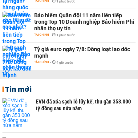
TÀI CHÍNH
-
1 phút trước
Bảo hiểm Quân đội 11 năm liên tiếp
trong Top 10 Doanh nghiệp Bảo hiểm Phi
nhân thọ uy tín
TÀI CHÍNH
-
1 phút trước
Tỷ giá euro ngày 7/8: Đồng loạt lao dốc
mạnh
TÀI CHÍNH
-
4 giờ trước
Tin mới
EVN đã xóa sạch lỗ lũy kế, thu gần 353.000
tỷ đồng sau nửa năm