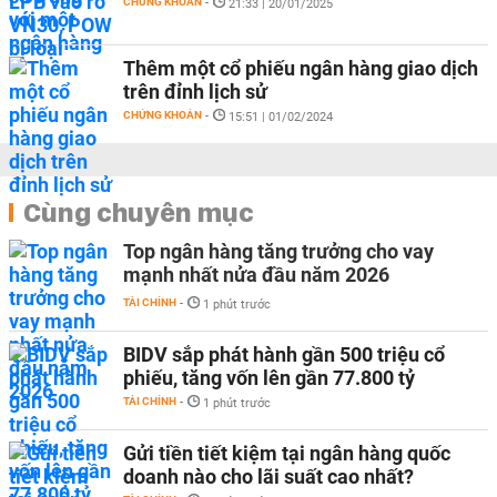
CHỨNG KHOÁN
-
21:33 | 20/01/2025
Thêm một cổ phiếu ngân hàng giao dịch
trên đỉnh lịch sử
CHỨNG KHOÁN
-
15:51 | 01/02/2024
Cùng chuyên mục
Top ngân hàng tăng trưởng cho vay
mạnh nhất nửa đầu năm 2026
TÀI CHÍNH
-
1 phút trước
BIDV sắp phát hành gần 500 triệu cổ
phiếu, tăng vốn lên gần 77.800 tỷ
TÀI CHÍNH
-
1 phút trước
Gửi tiền tiết kiệm tại ngân hàng quốc
doanh nào cho lãi suất cao nhất?