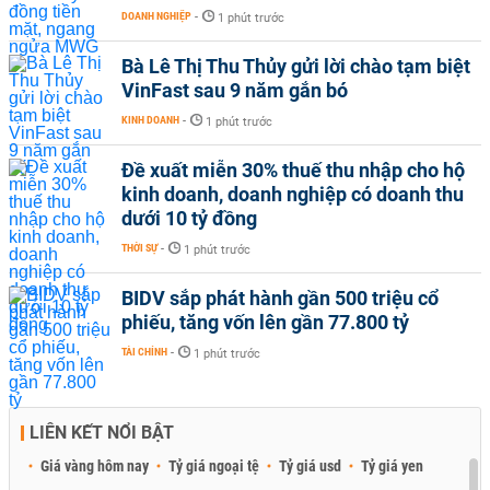
DOANH NGHIỆP
-
1 phút trước
Bà Lê Thị Thu Thủy gửi lời chào tạm biệt
VinFast sau 9 năm gắn bó
KINH DOANH
-
1 phút trước
Đề xuất miễn 30% thuế thu nhập cho hộ
kinh doanh, doanh nghiệp có doanh thu
dưới 10 tỷ đồng
THỜI SỰ
-
1 phút trước
BIDV sắp phát hành gần 500 triệu cổ
phiếu, tăng vốn lên gần 77.800 tỷ
TÀI CHÍNH
-
1 phút trước
LIÊN KẾT NỔI BẬT
Giá vàng hôm nay
Tỷ giá ngoại tệ
Tỷ giá usd
Tỷ giá yen